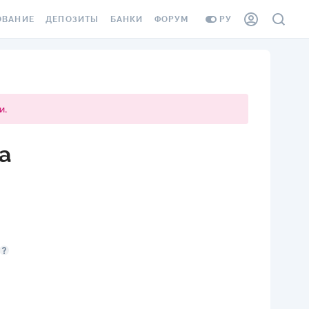
ОВАНИЕ
ДЕПОЗИТЫ
БАНКИ
ФОРУМ
РУ
ВСЕ ДЕПОЗИТЫ
ВСЕ БАНКИ
ВАНИЕ ЖИЛЬЯ ОТ
ДЕПОЗИТЫ В USD
ОТЗЫВЫ О БАНКАХ
И ШАХЕДОВ
и.
ДЕПОЗИТЫ В EUR
МИКРОФИНАНСОВЫЕ
АХОВКА ЗАГРАНИЦУ
ОРГАНИЗАЦИИ
БОНУС К ДЕПОЗИТАМ
а
ОТЗЫВЫ ОБ МФО
УСЛОВИЯ АКЦИИ
Я КАРТА
ВОПРОСЫ И ОТВЕТЫ
ОННАЯ ВИНЬЕТКА
ДЕПОЗИТНЫЙ КАЛЬКУЛЯТОР
Я СОТРУДНИКОВ
ПУТЕВОДИТЕЛИ ПО
SSISTANCE
СБЕРЕЖЕНИЯМ
ВАНИЕ ОТ
ТНЫХ СЛУЧАЕВ