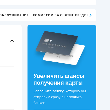
ДИТЕЛИ ПО
ВАНИЮ
 ОБСЛУЖИВАНИЕ
КОМИССИИ ЗА СНЯТИЕ КРЕДИТНЫХ СРЕДС
РАХОВЫЕ ПОЛИСЫ
ВЫЕ КОМПАНИИ
 О СТРАХОВЫХ
ИЯХ
КА И ОПЛАТА
ТЫ
Увеличить шансы
получения карты
Заполните заявку, которую мы
отправим сразу в несколько
банков