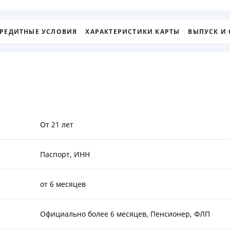
ЕЖЕМЕСЯЧНЫЙ ОБЗОР
ПУТЕВО
КЕШБЭКА
СТРАХО
РЕДИТНЫЕ УСЛОВИЯ
ХАРАКТЕРИСТИКИ КАРТЫ
ВЫПУСК И
ПУТЕВОДИТЕЛИ ПО
ВСЕ СТ
БАНКОВСКИМ КАРТАМ
СТРАХО
ОТЗЫВЫ
КОМПАН
ДОСТАВ
От 21 лет
КОНТАК
Паспорт, ИНН
от 6 месяцев
Официально более 6 месяцев, Пенсионер, ФЛП