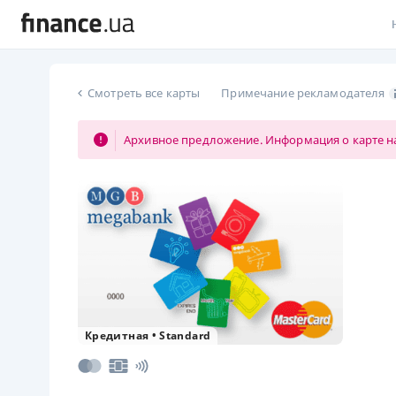
В
Смотреть все карты
Примечание рекламодателя
В
Архивное предложение. Информация о карте на
Л
А
Н
С
П
Т
Кредитная
•
Standard
Р