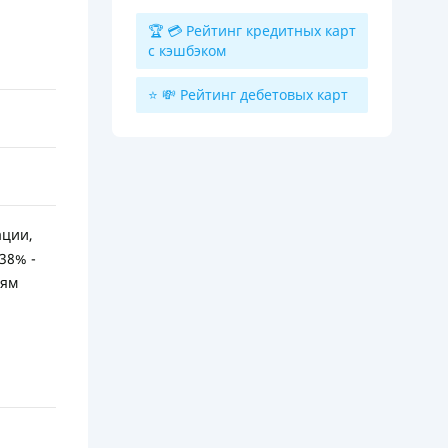
🏆 💳 Рейтинг кредитных карт
с кэшбэком
⭐ 💸 Рейтинг дебетовых карт
ации,
38% -
иям