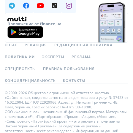
Приложение от Finance.ua
О НАС
РЕДАКЦИЯ
РЕДАКЦИОННАЯ ПОЛИТИКА
ПОЛИТИКА ИИ
ЭКСПЕРТЫ
РЕКЛАМА
СПЕЦПРОЕКТЫ
ПРАВИЛА ПОЛЬЗОВАНИЯ
КОНФИДЕНЦИАЛЬНОСТЬ
КОНТАКТЫ
© 2000–2026 Общество с ограниченной ответственностью
«Файненс.юа», свидетельство на знак для товаров и услуг № 37423 от
16.02.2004, ЕДРПОУ 22929966. Адрес: ул. Николая Гринченко, 4В,
Киев, Украина. График работы: Пн–Пт 9:00–18:00.
ООО «Файненс.юа» – независимый финансовый портал. Материалы
с пометками «Р», «Партнёрская», «Промо», «Акция», «Мнение»,
«Спецпроект», «Партнёрский проект» – это реклама в понимании
Закона Украины «О рекламе». За содержание рекламы
ответственность несёт рекламодатель. Информация на данной