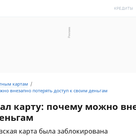
КРЕДИТЫ
КРЕДИТ О
КРЕДИТ Н
КРЕДИТ КР
КРЕДИТ БЕ
С ПЛОХОЙ 
ИСТОРИЕЙ
тным картам
ожно внезапно потерять доступ к своим деньгам
КРЕДИТ С 
ПЕРИОДОМ
ал карту: почему можно вн
СТАТЬИ ПР
деньгам
ПОДБОР КР
овская карта была заблокирована
ИПОТЕКА