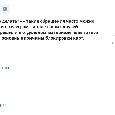
о делать?» – такие обращения часто можно
a и в телеграм-канале наших друзей
 решили в отдельном материале попытаться
 основные причины блокировки карт.
О
ужбы
арты