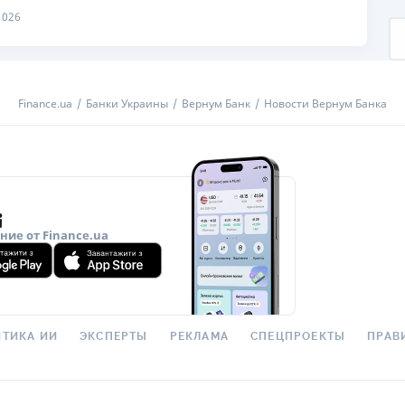
2026
ЕЖЕМЕСЯЧНЫЙ ОБЗОР
ПУТЕВО
КЕШБЭКА
СТРАХО
ПУТЕВОДИТЕЛИ ПО
ВСЕ СТ
БАНКОВСКИМ КАРТАМ
Finance.ua
Банки Украины
Вернум Банк
Новости Вернум Банка
СТРАХО
ОТЗЫВЫ
КОМПАН
ДОСТАВ
ие от Finance.ua
КОНТАК
ТИКА ИИ
ЭКСПЕРТЫ
РЕКЛАМА
СПЕЦПРОЕКТЫ
ПРАВ