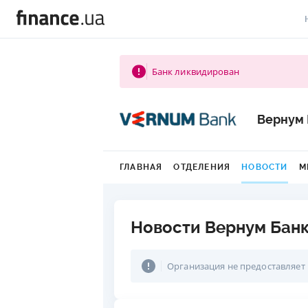
В
Банк ликвидирован
В
Л
Вернум 
А
Н
ГЛАВНАЯ
ОТДЕЛЕНИЯ
НОВОСТИ
М
С
П
Новости Вернум Бан
Т
Организация не предоставляет
Р