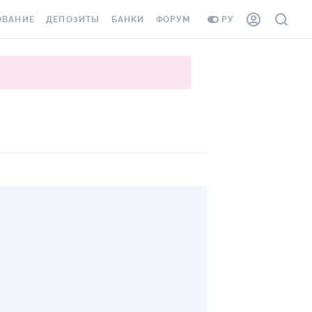
ОВАНИЕ
ДЕПОЗИТЫ
БАНКИ
ФОРУМ
РУ
ВСЕ ДЕПОЗИТЫ
ВСЕ БАНКИ
ВАНИЕ ЖИЛЬЯ ОТ
ДЕПОЗИТЫ В USD
ОТЗЫВЫ О БАНКАХ
И ШАХЕДОВ
ДЕПОЗИТЫ В EUR
МИКРОФИНАНСОВЫЕ
АХОВКА ЗАГРАНИЦУ
ОРГАНИЗАЦИИ
БОНУС К ДЕПОЗИТАМ
ОТЗЫВЫ ОБ МФО
УСЛОВИЯ АКЦИИ
Я КАРТА
ВОПРОСЫ И ОТВЕТЫ
ОННАЯ ВИНЬЕТКА
ДЕПОЗИТНЫЙ КАЛЬКУЛЯТОР
Я СОТРУДНИКОВ
ПУТЕВОДИТЕЛИ ПО
SSISTANCE
СБЕРЕЖЕНИЯМ
ВАНИЕ ОТ
ТНЫХ СЛУЧАЕВ