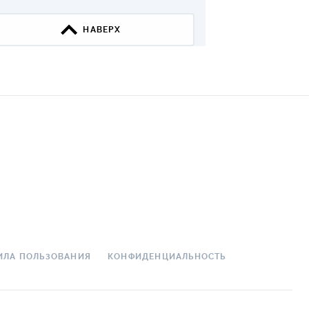
ДИТЕЛИ ПО
НАВЕРХ
ВАНИЮ
РАХОВЫЕ ПОЛИСЫ
ВЫЕ КОМПАНИИ
 О СТРАХОВЫХ
ИЯХ
КА И ОПЛАТА
ТЫ
ИЛА ПОЛЬЗОВАНИЯ
КОНФИДЕНЦИАЛЬНОСТЬ