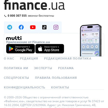
0 800 307 555
звонки бесплатны
Приложение от Finance.ua
О НАС
РЕДАКЦИЯ
РЕДАКЦИОННАЯ ПОЛИТИКА
ПОЛИТИКА ИИ
ЭКСПЕРТЫ
РЕКЛАМА
СПЕЦПРОЕКТЫ
ПРАВИЛА ПОЛЬЗОВАНИЯ
КОНФИДЕНЦИАЛЬНОСТЬ
КОНТАКТЫ
© 2000–2026 Общество с ограниченной ответственностью
«Файненс.юа», свидетельство на знак для товаров и услуг № 37423 от
16.02.2004, ЕДРПОУ 22929966. Адрес: ул. Николая Гринченко, 4В,