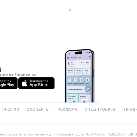
ие от Finance.ua
ТИКА ИИ
ЭКСПЕРТЫ
РЕКЛАМА
СПЕЦПРОЕКТЫ
ПРАВ
 свидетельство на знак для товаров и услуг № 37423 от 16.02.2004, ЕДРПО