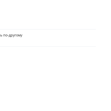
ЕЖЕМЕСЯЧНЫЙ ОБЗОР
ПУТЕВ
КЕШБЭКА
СТРАХ
ПУТЕВОДИТЕЛИ ПО
ВСЕ С
БАНКОВСКИМ КАРТАМ
СТРАХ
ь по-другому
ОТЗЫВ
КОМПА
ДОСТАВ
КОНТА