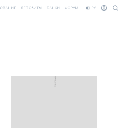
ХОВАНИЕ
ДЕПОЗИТЫ
БАНКИ
ФОРУМ
РУ
ВСЕ ДЕПОЗИТЫ
ВСЕ БАНКИ
ОВАНИЕ ЖИЛЬЯ ОТ
ДЕПОЗИТЫ В USD
ОТЗЫВЫ О БАНКАХ
И ШАХЕДОВ
ДЕПОЗИТЫ В EUR
МИКРОФИНАНСОВЫЕ
РАХОВКА ЗАГРАНИЦУ
ОРГАНИЗАЦИИ
БОНУС К ДЕПОЗИТАМ
ОТЗЫВЫ ОБ МФО
УСЛОВИЯ АКЦИИ
Я КАРТА
ВОПРОСЫ И ОТВЕТЫ
РОННАЯ ВИНЬЕТКА
ДЕПОЗИТНЫЙ КАЛЬКУЛЯТОР
ЛЯ СОТРУДНИКОВ
ПУТЕВОДИТЕЛИ ПО
ASSISTANCE
СБЕРЕЖЕНИЯМ
ОВАНИЕ ОТ
СТНЫХ СЛУЧАЕВ