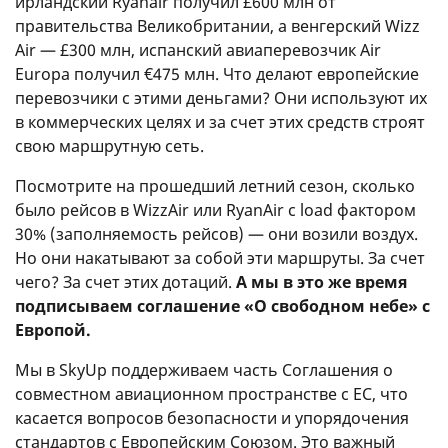
ирландский Ryanair получил £600 млн от
правительства Великобритании, а венгерский Wizz
Air — £300 млн, испанский авиаперевозчик Air
Europa получил €475 млн. Что делают европейские
перевозчики с этими деньгами? Они используют их
в коммерческих целях и за счет этих средств строят
свою маршрутную сеть.
Посмотрите на прошедший летний сезон, сколько
было рейсов в WizzAir или RyanAir с load фактором
30% (заполняемость рейсов) — они возили воздух.
Но они накатывают за собой эти маршруты. За счет
чего? За счет этих дотаций.
А мы в это же время
подписываем соглашение «О свободном небе» с
Европой.
Мы в SkyUp поддерживаем часть Соглашения о
совместном авиационном пространстве с ЕС, что
касается вопросов безопасности и упорядочения
стандартов с Европейским Союзом. Это важный