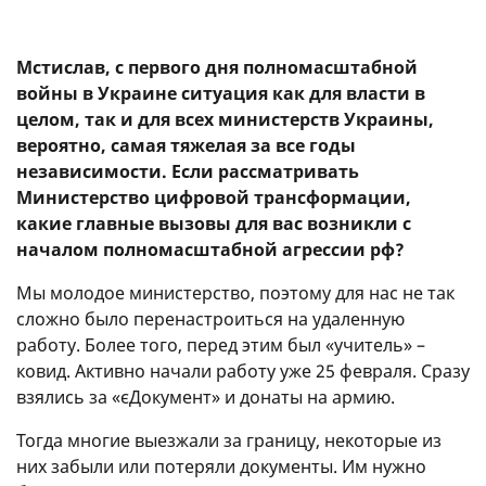
Также в компетенцию Министерства относится
развитие широкополосного доступа в интернет,
Мстислав, с первого дня полномасштабной
телекоммуникационных сетей и ІТ-индустрии.
войны в Украине ситуация как для власти в
целом, так и для всех министерств Украины,
Минцифры работает над созданием «государства
вероятно, самая тяжелая за все годы
в смартфоне», сочетающего в себе мобильное
независимости. Если рассматривать
приложение и портал государственных услуг
Министерство цифровой трансформации,
«Дія».
какие главные вызовы для вас возникли с
В своей работе Минцифры ориентируется на
началом полномасштабной агрессии рф?
стартапы: именно такова философия главы
Мы молодое министерство, поэтому для нас не так
ведомства Михаила Федорова – мало людей, но с
сложно было перенастроиться на удаленную
высокой эффективностью, все должно
работу. Более того, перед этим был «учитель» –
происходить быстро, а результат должен быть
ковид. Активно начали работу уже 25 февраля. Сразу
ощутим здесь и сейчас.
взялись за «єДокумент» и донаты на армию.
Неофициальный лозунг Минцифры: «С заботой о
Тогда многие выезжали за границу, некоторые из
людях».
них забыли или потеряли документы. Им нужно