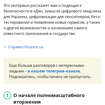
Это интервью расскажет вам о подходах к
безопасности в «Дія», замысле цифрового ленд-лиза
для Украины, цифровизации для пенсионеров, бета-
тестировании и появлении новых сервисов, а также
о других возможностях и начинаниях самого
известного приложения в государстве.
Справка Finance.ua
Министерство цифровой трансформации
Украины создано 2 сентября 2019 года. Этот
Еще больше разговоров с интересными
орган центральной исполнительной власти
людьми –
в нашем телеграм-канале
.
отвечает за формирование и реализацию
Подпишитесь, чтобы ничего не пропустить.
государственной политики в области
цифровизации, открытых данных, национальных
электронных информационных ресурсов,
О начале полномасштабного
внедрение электронных услуг и развитие
цифровой грамотности населения.
вторжения