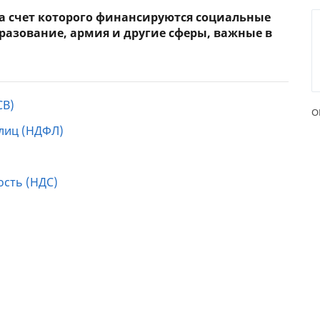
за счет которого финансируются социальные
ЕЖЕМЕСЯЧНЫЙ ОБЗОР
ПУТЕВ
разование, армия и другие сферы, важные в
КЕШБЭКА
СТРАХ
ПУТЕВОДИТЕЛИ ПО
ВСЕ С
БАНКОВСКИМ КАРТАМ
СТРАХ
СВ)
О
ОТЗЫВ
 лиц (НДФЛ)
КОМПА
ДОСТАВ
ость (НДС)
КОНТА