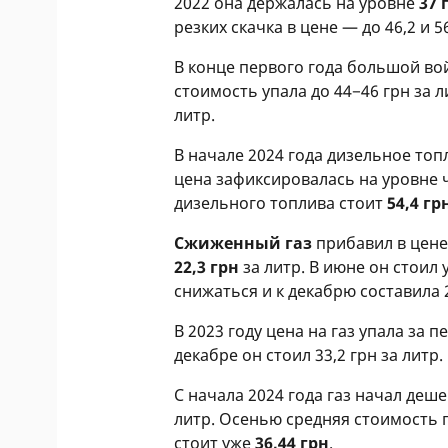
2022 она держалась на уровне
37 
резких скачка в цене — до 46,2 и 56
В конце первого года большой вой
стоимость упала до 44−46 грн за ли
литр.
В начале 2024 года дизельное то
цена зафиксировалась на уровне ч
дизельного топлива стоит
54,4 гр
Сжиженный газ
прибавил в цене 
22,3 грн
за литр. В июне он стоил 
снижаться и к декабрю составила 2
В 2023 году цена на газ упала за 
декабре он стоил 33,2 грн за литр.
С начала 2024 года газ начал деш
литр. Осенью средняя стоимость г
стоит уже
36,44 грн
.