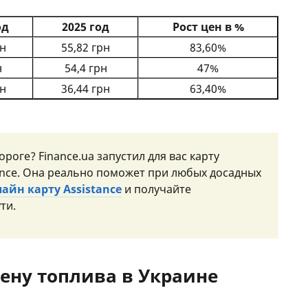
од
2025 год
Рост цен в %
рн
55,82 грн
83,60%
н
54,4 грн
47%
рн
36,44 грн
63,40%
оге? Finance.ua запустил для вас карту
nce. Она реально поможет при любых досадных
айн карту Assistance
и получайте
ти.
цену топлива в Украине