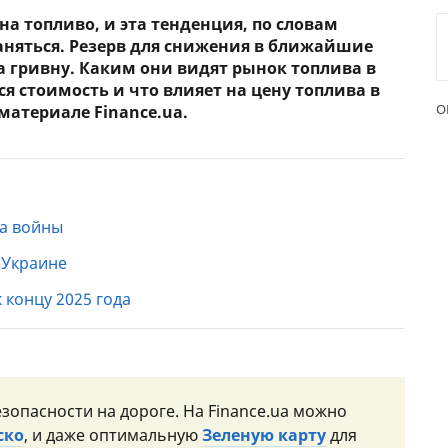
а топливо, и эта тенденция, по словам
ЕЖЕМЕСЯЧНЫЙ ОБЗОР
ПУТЕВ
раняться. Резерв для снижения в ближайшие
КЕШБЭКА
СТРАХ
 гривну. Каким они видят рынок топлива в
я стоимость и что влияет на цену топлива в
ПУТЕВОДИТЕЛИ ПО
ВСЕ С
О
материале Finance.ua.
БАНКОВСКИМ КАРТАМ
СТРАХ
ОТЗЫВ
КОМПА
ла войны
ДОСТАВ
в Украине
КОНТА
 концу 2025 года
зопасности на дороге. На Finance.ua можно
ско
, и даже оптимальную
Зеленую карту
для