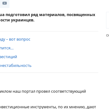
ЕЖЕМЕСЯЧНЫЙ ОБЗОР
ПУТЕВ
КЕШБЭКА
СТРАХ
.ua подготовил ряд материалов, посвященных
ости украинцев.
ПУТЕВОДИТЕЛИ ПО
ВСЕ С
БАНКОВСКИМ КАРТАМ
СТРАХ
О
ду – вот вопрос
ОТЗЫВ
КОМПА
упится…
нвестиций
ДОСТАВ
и нестабильность
КОНТА
циклом наш портал провел соответствующий
инвестиционные инструменты, по их мнению, дают