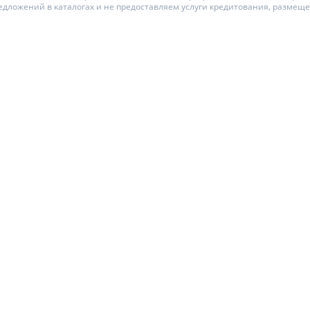
едложений в каталогах и не предоставляем услуги кредитования, размещ
ЕЖЕМЕСЯЧНЫЙ ОБЗОР
ПУТЕВОД
КЕШБЭКА
СТРАХО
ПУТЕВОДИТЕЛИ ПО
ВСЕ СТР
БАНКОВСКИМ КАРТАМ
СТРАХОВ
ОТЗЫВЫ 
КОМПАН
ДОСТАВК
КОНТАКТ