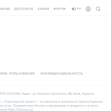
ВАНИЕ
ДЕПОЗИТЫ
БАНКИ
ФОРУМ
РУ
ВСЕ ДЕПОЗИТЫ
ВСЕ БАНКИ
АНИЕ ЖИЛЬЯ ОТ
ДЕПОЗИТЫ В USD
ОТЗЫВЫ О БАНКАХ
 ШАХЕДОВ
ДЕПОЗИТЫ В EUR
МИКРОФИНАНСОВЫЕ
ХОВКА ЗАГРАНИЦУ
ОРГАНИЗАЦИИ
БОНУС К ДЕПОЗИТАМ
ОТЗЫВЫ ОБ МФО
УСЛОВИЯ АКЦИИ
 КАРТА
ВОПРОСЫ И ОТВЕТЫ
ВИЛА ПОЛЬЗОВАНИЯ
КОНФИДЕНЦИАЛЬНОСТЬ
ННАЯ ВИНЬЕТКА
ДЕПОЗИТНЫЙ КАЛЬКУЛЯТОР
 СОТРУДНИКОВ
ПУТЕВОДИТЕЛИ ПО
ОУ 22929966. Адрес: ул. Николая Гринченко, 4В, Киев, Украина.
SISTANCE
СБЕРЕЖЕНИЯМ
», «Партнёрский проект» – это реклама в понимании Закона Украины
их услуг. Проверенную банком информацию о продуктах и услугах
АНИЕ ОТ
ой https://finance.ua.
НЫХ СЛУЧАЕВ