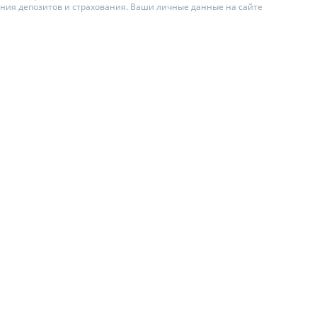
ения депозитов и страхования. Ваши личные данные на сайте
ИТЕЛИ ПО
ВАНИЮ
АХОВЫЕ ПОЛИСЫ
ЫЕ КОМПАНИИ
О СТРАХОВЫХ
ИЯХ
А И ОПЛАТА
Ы