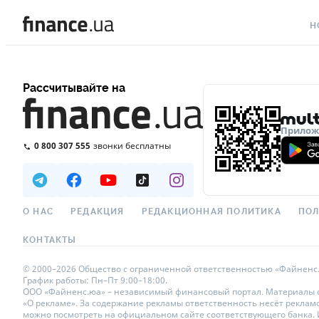
Н
ВС
Рассчитывайте на
ВА
ЛИ
Приложе
0 800 307 555
звонки бесплатны
АВ
НО
СП
О НАС
РЕДАКЦИЯ
РЕДАКЦИОННАЯ ПОЛИТИКА
ПОЛ
ПО
КОНТАКТЫ
ТЕ
© 2000–2026 Общество с ограниченной ответственностью «Файненс.юа»
График работы: Пн–Пт 9:00–18:00.
РЕ
ООО «Файненс.юа» – независимый финансовый портал. Материалы с п
«О рекламе». За содержание рекламы ответственность несёт реклам
можно посмотреть на официальном сайте соответствующего банка. Ис