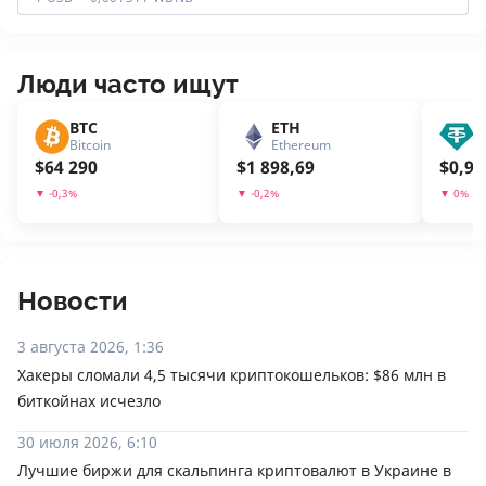
Люди часто ищут
BTC
ETH
U
Bitcoin
Ethereum
T
$
64 290
$
1 898,69
$
0,99
▼
-0,3
%
▼
-0,2
%
▼
0
%
Новости
3 августа 2026, 1:36
Хакеры сломали 4,5 тысячи криптокошельков: $86 млн в
биткойнах исчезло
30 июля 2026, 6:10
Лучшие биржи для скальпинга криптовалют в Украине в