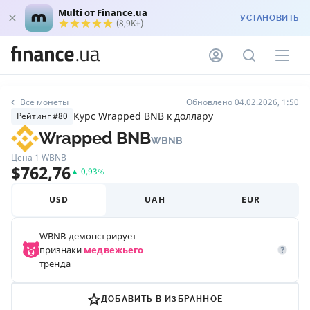
Multi от Finance.ua
УСТАНОВИТЬ
(8,9K+)
Все монеты
Обновлено 04.02.2026, 1:50
Курс Wrapped BNB к доллару
Рейтинг #80
Wrapped BNB
WBNB
Цена 1
WBNB
$
762,76
▲
0,93
%
USD
UAH
EUR
WBNB
демонстрирует
признаки
медвежьего
тренда
ДОБАВИТЬ В ИЗБРАННОЕ