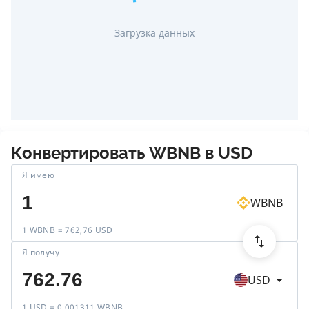
Загрузка данных
Конвертировать
WBNB
в
USD
Я имею
WBNB
1 WBNB = 762,76 USD
Я получу
USD
1 USD = 0,001311 WBNB