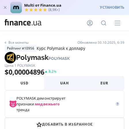
Multi от Finance.ua
УСТАНОВИТЬ
(8,9K+)
Все монеты
Обновлено 30.10.2025, 6:39
Курс Polymask к доллару
Рейтинг #10956
Polymask
POLYMASK
Цена 1
POLYMASK
$
0,00004896
▲
8,2
%
USD
UAH
EUR
POLYMASK
демонстрирует
признаки
медвежьего
тренда
ДОБАВИТЬ В ИЗБРАННОЕ