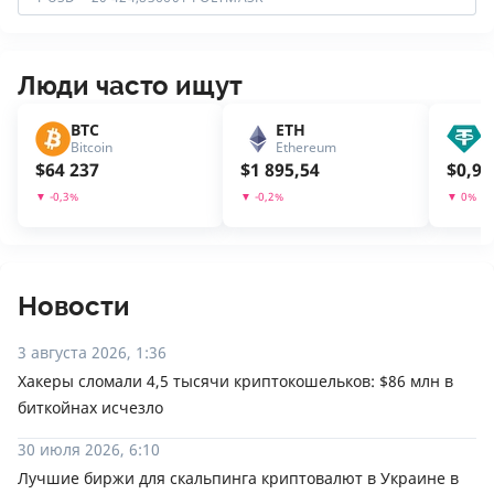
Люди часто ищут
BTC
ETH
U
Bitcoin
Ethereum
T
$
64 237
$
1 895,54
$
0,99
▼
-0,3
%
▼
-0,2
%
▼
0
%
Новости
3 августа 2026, 1:36
Хакеры сломали 4,5 тысячи криптокошельков: $86 млн в
биткойнах исчезло
30 июля 2026, 6:10
Лучшие биржи для скальпинга криптовалют в Украине в