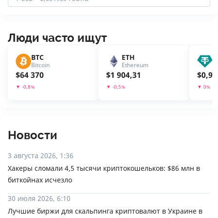
Люди часто ищут
BTC
ETH
U
Bitcoin
Ethereum
T
$
64 370
$
1 904,31
$
0,99
▼
-0,8
%
▼
-0,5
%
▼
0
%
Новости
3 августа 2026, 1:36
Хакеры сломали 4,5 тысячи криптокошельков: $86 млн в
биткойнах исчезло
30 июля 2026, 6:10
Лучшие биржи для скальпинга криптовалют в Украине в