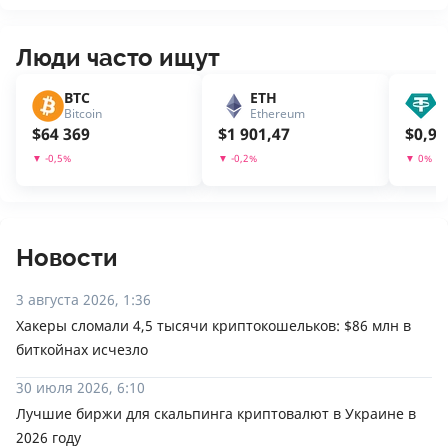
Люди часто ищут
BTC
ETH
U
Bitcoin
Ethereum
T
$
64 369
$
1 901,47
$
0,99
▼
-0,5
%
▼
-0,2
%
▼
0
%
Новости
3 августа 2026, 1:36
Хакеры сломали 4,5 тысячи криптокошельков: $86 млн в
биткойнах исчезло
30 июля 2026, 6:10
Лучшие биржи для скальпинга криптовалют в Украине в
2026 году