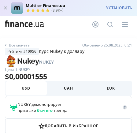
Multi от Finance.ua
УСТАНОВИТЬ
(8,9K+)
Все монеты
Обновлено 25.08.2025, 0:21
Курс Nukey к доллару
Рейтинг #10956
Nukey
NUKEY
Цена 1
NUKEY
$
0,00001555
USD
UAH
EUR
NUKEY
демонстрирует
признаки
бычего
тренда
ДОБАВИТЬ В ИЗБРАННОЕ