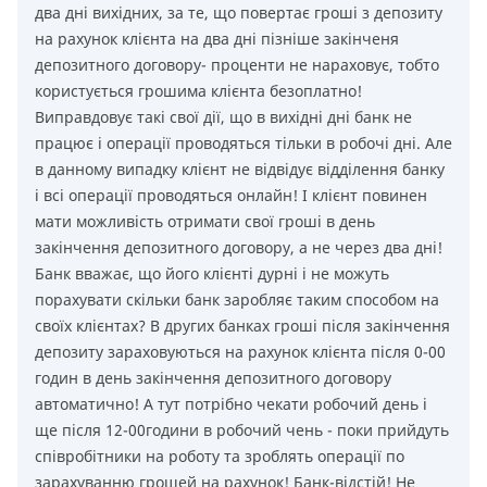
два дні вихідних, за те, що повертає гроші з депозиту
на рахунок клієнта на два дні пізніше закінченя
депозитного договору- проценти не нараховує, тобто
користується грошима клієнта безоплатно!
Виправдовує такі свої дії, що в вихідні дні банк не
працює і операції проводяться тільки в робочі дні. Але
в данному випадку клієнт не відвідує відділення банку
і всі операції проводяться онлайн! І клієнт повинен
мати можливість отримати свої гроші в день
закінчення депозитного договору, а не через два дні!
Банк вважає, що його клієнті дурні і не можуть
порахувати скільки банк заробляє таким способом на
своїх клієнтах? В других банках гроші після закінчення
депозиту зараховуються на рахунок клієнта після 0-00
годин в день закінчення депозитного договору
автоматично! А тут потрібно чекати робочий день і
ще після 12-00години в робочий чень - поки прийдуть
співробітники на роботу та зроблять операції по
зарахуванню грошей на рахунок! Банк-відстій! Не