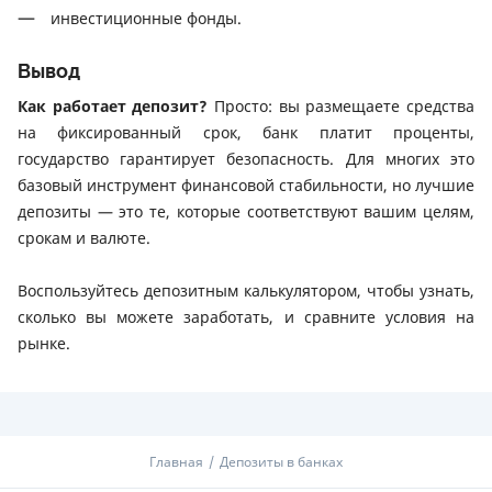
инвестиционные фонды.
Вывод
Как работает депозит?
Просто: вы размещаете средства
на фиксированный срок, банк платит проценты,
государство гарантирует безопасность. Для многих это
базовый инструмент финансовой стабильности, но лучшие
депозиты — это те, которые соответствуют вашим целям,
срокам и валюте.
Воспользуйтесь депозитным калькулятором, чтобы узнать,
сколько вы можете заработать, и сравните условия на
рынке.
Главная
Депозиты в банках