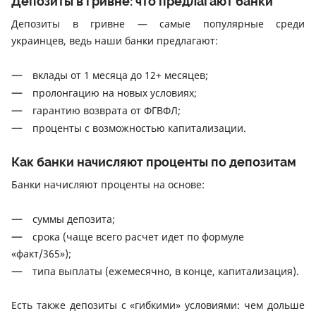
Депозиты в гривне: что предлагают банки
Депозиты в гривне — самые популярные среди
украинцев, ведь наши банки предлагают:
вклады от 1 месяца до 12+ месяцев;
пролонгацию на новых условиях;
гарантию возврата от ФГВФЛ;
проценты с возможностью капитализации.
Как банки начисляют проценты по депозитам
Банки начисляют проценты на основе:
суммы депозита;
срока (чаще всего расчет идет по формуле
«факт/365»);
типа выплаты (ежемесячно, в конце, капитализация).
Есть также депозиты с «гибкими» условиями: чем дольше