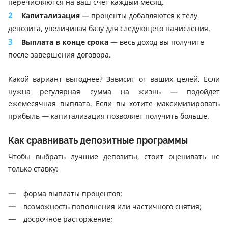
перечисляются на ваш счет каждый месяц.
Капитализация
— проценты добавляются к телу
депозита, увеличивая базу для следующего начисления.
Выплата в конце срока
— весь доход вы получите
после завершения договора.
Какой вариант выгоднее? Зависит от ваших целей. Если
нужна регулярная сумма на жизнь — подойдет
ежемесячная выплата. Если вы хотите максимизировать
прибыль — капитализация позволяет получить больше.
Как сравнивать депозитные программы
Чтобы выбрать лучшие депозиты, стоит оценивать не
только ставку:
форма выплаты процентов;
возможность пополнения или частичного снятия;
досрочное расторжение;