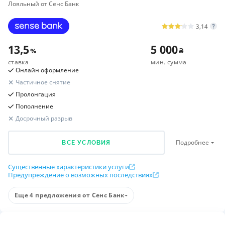
Кешбэк до 3% за пополнение депозита от Банка Альянс
Доход до уплаты налогов
15 500
₴
Лояльный от Сенс Банк
Для депозитов сроком от 3 до 12 месяцев без досрочного
Условия
расторжения, открытых в период акции, и при условии
3,14
Сумма вклада
их пополнения от 1000 грн.
10 000-50 000 000 ₴
13,5
5 000
%
₴
Срок вклада
Расчет вашей прибыли
ставка
мин. сумма
1 год
Онлайн оформление
5 856,38
₴
Итоговый доход
Группа вкладчиков
Частичное снятие
для физических лиц
Пролонгация
Сумма вклада
100 000
₴
Пополнение
Пополнение
Срок вклада
6 месяцев
Нет
Досрочный разрыв
Выплата процентов
Удержаны налоги
1 749
₴
Ежемесячно
Доход до уплаты налогов
7 605,38
₴
Необходимые документы
Подробнее
ВСЕ УСЛОВИЯ
Условия
Паспорт, ИНН
Сумма вклада
Процентные ставки
Существенные характеристики услуги
1 000-50 000 000 ₴
Предупреждение о возможных последствиях
Срок вклада
Срок
Ставка
Сумма
Пополнени
6 месяцев
Еще 4 предложения от Сенс Банк
Расчет вашей прибыли
Группа вкладчиков
2 года
12
%
10 000
-
50 000 000
₴
Нет
17 177,65
₴
для физических лиц
Итоговый доход
Пополнение