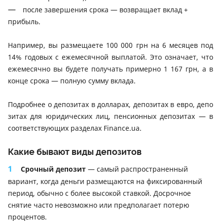
после завершения срока — возвращает вклад +
прибыль.
Например, вы размещаете 100 000 грн на 6 месяцев под
14% годовых с ежемесячной выплатой. Это означает, что
ежемесячно вы будете получать примерно 1 167 грн, а в
конце срока — полную сумму вклада.
Подробнее о
депозитах в долларах
,
депозитах в евро
,
депо
зитах для юридических лиц
,
пенсионных депозитах
— в
соответствующих разделах Finance.ua.
Какие бывают виды депозитов
Срочный депозит
— самый распространенный
вариант, когда деньги размещаются на фиксированный
период, обычно с более высокой ставкой. Досрочное
снятие часто невозможно или предполагает потерю
процентов.