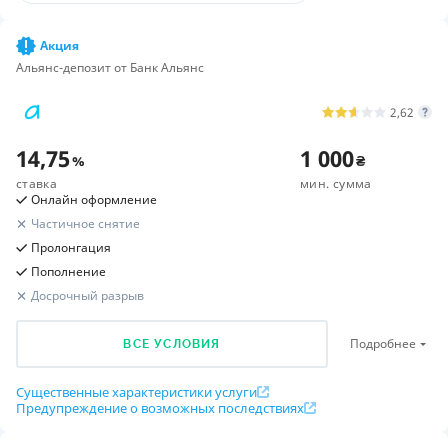
ПроКредит Банка
Срок
Ставка
Сумма
Пополнени
Оформите депозит в гривнах на сумму от 10 000 грн
Акция
сроком от 3 месяцев. Сделайте это до конца следующего
Альянс-депозит от Банк Альянс
1098 дней
14
%
500
-
50 000 000
₴
Нет
месяца после открытия счета. Получите 500 грн. (после
налогов) на ваш счет.
2,62
1098 дней
13.5
%
500
-
50 000 000
₴
Нет
14,75
500 гривен за нового депозитного клиента в ПроКредит
1 000
%
₴
2 года
14
%
500
-
50 000 000
₴
Нет
Банке
ставка
мин. сумма
По вашей рекомендации, новый клиент откроет счет и
Онлайн оформление
2 года
13.5
%
500
-
50 000 000
₴
Нет
срочный депозит, вы в следующем месяце получите 500
Частичное снятие
грн. на счет за каждого клиента. Максимально 1500 грн./
Пролонгация
1.5 года
14
%
500
-
50 000 000
₴
Нет
мес. и 5000 грн. за весь срок Акции.
Пополнение
Показать еще
Досрочный разрыв
Расчет вашей прибыли
Вся информация о депозите
11 935
₴
Подробнее
Итоговый доход
Подробнее
ВСЕ УСЛОВИЯ
Сумма вклада
100 000
₴
Существенные характеристики услуги
Срок вклада
1 год
Предупреждение о возможных последствиях
Удержаны налоги
3 565
₴