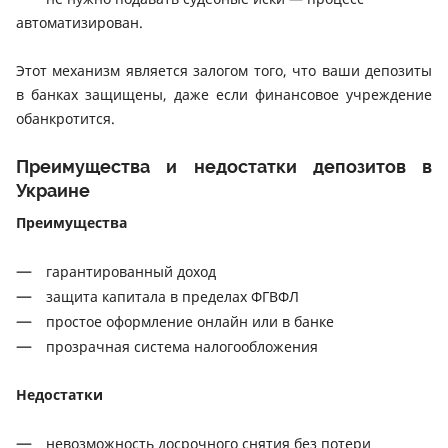
автоматизирован.
Этот механизм является залогом того, что ваши депозиты
в банках защищены, даже если финансовое учреждение
обанкротится.
Преимущества и недостатки депозитов в
Украине
Преимущества
гарантированный доход
защита капитала в пределах ФГВФЛ
простое оформление онлайн или в банке
прозрачная система налогообложения
Недостатки
невозможность досрочного снятия без потери