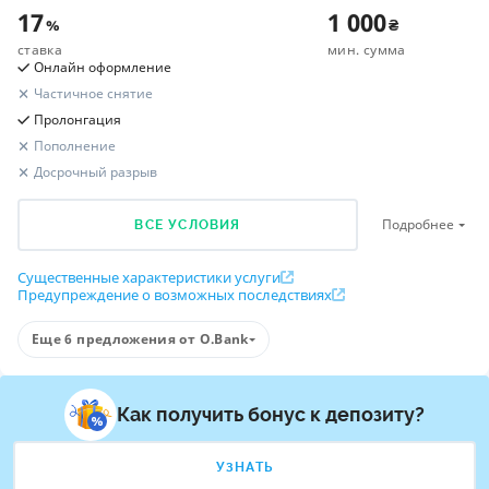
17
1 000
Доход до уплаты налогов
8 523,29
₴
%
₴
2 года
(від 724
ставка
мин. сумма
Условия
15
%
+
0.35
%
от вклада
50 000
-
50 000 000
₴
Онлайн оформление
до 914
Сумма вклада
дней)
Частичное снятие
1 000-100 000 ₴
Пролонгация
Срок вклада
1.5 года
Пополнение
6 месяцев
(від 543
Досрочный разрыв
14.5
%
+
0.35
%
от вклада
50 000
-
50 000 000
₴
Группа вкладчиков
до 730
для физических лиц
дней)
Подробнее
Пополнение
ВСЕ УСЛОВИЯ
Нет
1 год
Выплата процентов
(від 365
Существенные характеристики услуги
14.5
%
+
0.7
%
от вклада
50 000
-
50 000 000
₴
Предупреждение о возможных последствиях
В конце срока
до 396
дней)
Необходимые документы
Еще 6 предложения от O.Bank
Паспорт, ИНН
Расчет вашей прибыли
11
Процентные ставки
3 299,93
₴
Итоговый доход
месяцев
14
%
+
1
%
годовых от вклада
50 000
-
50 000 000
₴
(від 335
Срок
Ставка
Сумма
Пополнени
Как получить бонус к депозиту?
Сумма вклада
100 000
₴
до 364
Срок вклада
3 месяца
дней)
6 месяцев
17
%
1 000
-
100 000
₴
Нет
УЗНАТЬ
Удержаны налоги
985
₴