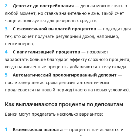
Депозит до востребования
— деньги можно снять в
любой момент, но ставка значительно ниже. Такой счет
чаще используется для резервных средств.
С ежемесячной выплатой процентов
— подходит для
тех, кто хочет получать регулярный доход, например,
пенсионеров.
С капитализацией процентов
— позволяет
заработать больше благодаря эффекту сложного процента,
когда начисленные проценты добавляются к телу вклада.
Автоматический пролонгированный депозит
—
после завершения срока депозит автоматически
продлевается на новый период (часто на новых условиях).
Как выплачиваются проценты по депозитам
Банки могут предлагать несколько вариантов:
Ежемесячная выплата
— проценты начисляются и