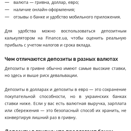
валюта — гривна, доллар, евро;
наличие онлайн-оформления;
отзывы о банке и удобство мобильного приложения.
Для удобства можно воспользоваться депозитным
калькулятором на Finance.ua, чтобы оценить реальную
прибыль с учетом налогов и срока вклада.
Чем отличаются депозиты в разных валютах
Депозиты в гривне обычно имеют самые высокие ставки,
но здесь и выше риск девальвации.
Депозиты в долларах и депозиты в евро — это сохранение
покупательной способности, но в украинских банках
ставки ниже. Если у вас есть валютная выручка, зарплата
или сбережения — это безопасный способ их хранить, не
конвертируя лишний раз в гривну.