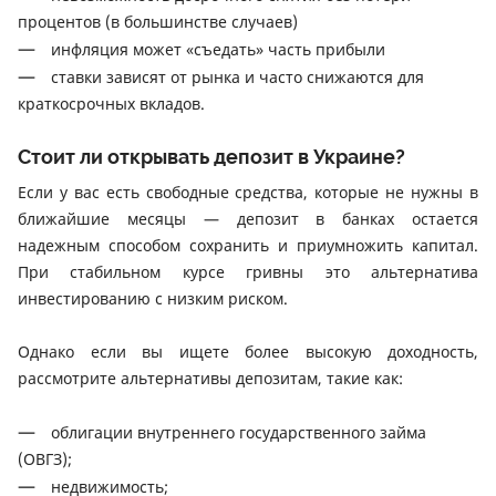
процентов (в большинстве случаев)
инфляция может «съедать» часть прибыли
ставки зависят от рынка и часто снижаются для
краткосрочных вкладов.
Стоит ли открывать депозит в Украине?
Если у вас есть свободные средства, которые не нужны в
ближайшие месяцы — депозит в банках остается
надежным способом сохранить и приумножить капитал.
При стабильном курсе гривны это альтернатива
инвестированию с низким риском.
Однако если вы ищете более высокую доходность,
рассмотрите альтернативы депозитам, такие как:
облигации внутреннего государственного займа
(ОВГЗ);
недвижимость;