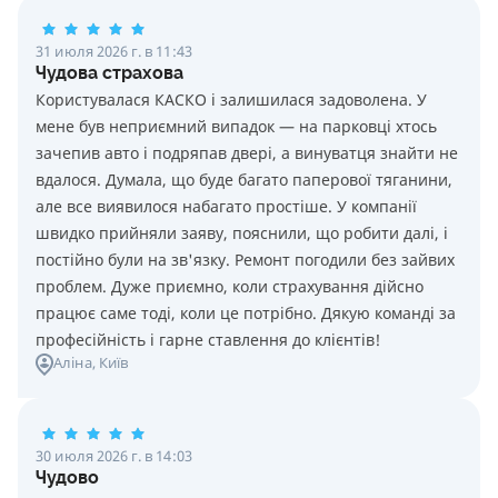
31 июля 2026 г. в 11:43
Чудова страхова
Користувалася КАСКО і залишилася задоволена. У
мене був неприємний випадок — на парковці хтось
зачепив авто і подряпав двері, а винуватця знайти не
вдалося. Думала, що буде багато паперової тяганини,
але все виявилося набагато простіше. У компанії
швидко прийняли заяву, пояснили, що робити далі, і
постійно були на зв'язку. Ремонт погодили без зайвих
проблем. Дуже приємно, коли страхування дійсно
працює саме тоді, коли це потрібно. Дякую команді за
професійність і гарне ставлення до клієнтів!
Аліна
, Київ
30 июля 2026 г. в 14:03
Чудово