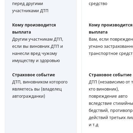
перед другими
средство
участниками ДТП
Кому производится
Кому производится
выплата
выплата
Другим участникам ДТП,
Вам, если поврежден
если вы виновник ДТП и
угнано застрахованн
нанесли вред чужому
транспортное средст
имуществу и здоровью
Страховое событие
Страховое событие
ДТП, виновником которого
ДТП (независимо от т
являетесь вы (владелец
кто виновник),
автогражданки)
повреждение авто
вследствие стихийн
бедствий, противоп
действий третьих лиц
и т.д