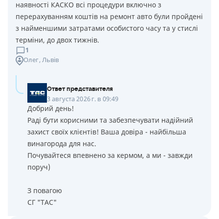
наявності КАСКО всі процедури включно з
перерахуванням коштів на ремонт авто були пройдені
з найменшими затратами особистого часу та у стислі
терміни, до двох тижнів.
1
Олег
, Львів
Ответ представителя
3 августа 2026 г. в 09:49
Добрий день!
Раді бути корисними та забезпечувати надійний
захист своїх клієнтів! Ваша довіра - найбільша
винагорода для нас.
Почувайтеся впевнено за кермом, а ми - завжди
поруч)
З повагою
СГ "ТАС"