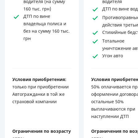
водителя (на сумму
водителя
160 тыс. грн)
ДТП по вине во
ДТП по вине
Противоправны
владельца полиса и
действия третьи
без на сумму 160 тыс.
Стихийные бедс
грн
Тотальное
уничтожение ав
Угон авто
Условия приобретения:
Условия приобретен
только при приобретении
50% оплачивается пр
Автогражданки в той же
оформлении договора
страховой компании
остальные 50%
выплачиваются при
наступлении ДТП
Ограничения по возрасту
Ограничения по воз