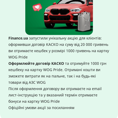
Finance.ua
запустили унікальну акцію для клієнтів:
оформивши договір КАСКО на суму від 20 000 гривень
ви отримаєте кешбек у розмірі 1000 гривень на картку
WOG Pride
Оформлюйте договір КАСКО
та отримуйте 1000 грн
кешбеку на картку WOG Pride. Отримані кошти ви
зможете витрати як на пальне, так і на будь-які
товари від АЗС WOG
Після оформлення договору ви отримаєте на email
лист-інструкцію та у вказаний термін отримаєте
бонуси на картку WOG Pride
Офіційні умови акції за
посиланням