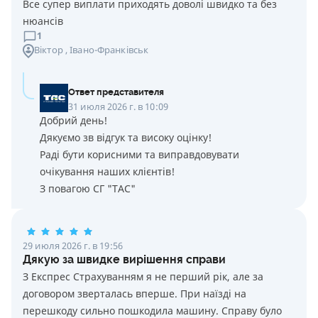
Все супер виплати приходять доволі швидко та без
нюансів
1
Віктор
, Івано-Франківськ
Ответ представителя
31 июля 2026 г. в 10:09
Добрий день!
Дякуємо зв відгук та високу оцінку!
Раді бути корисними та виправдовувати
очікування наших клієнтів!
З повагою СГ "ТАС"
29 июля 2026 г. в 19:56
Дякую за швидке вирішення справи
З Експрес Страхуванням я не перший рік, але за
договором зверталась вперше. При наїзді на
перешкоду сильно пошкодила машину. Справу було