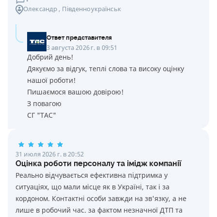
Олександр
, Південноукраїнськ
Ответ представителя
3 августа 2026 г. в 09:51
Добрий день!
Дякуємо за відгук, теплі слова та високу оцінку
нашої роботи!
Пишаємося вашою довірою!
З повагою
СГ "ТАС"
31 июля 2026 г. в 20:52
Оцінка роботи персоналу та імідж компанії
Реально відчувається ефективна підтримка у
ситуаціях, що мали місце як в Україні, так і за
кордоном. Контактні особи завжди на зв'язку, а не
лише в робочий час. за фактом незначної ДТП та