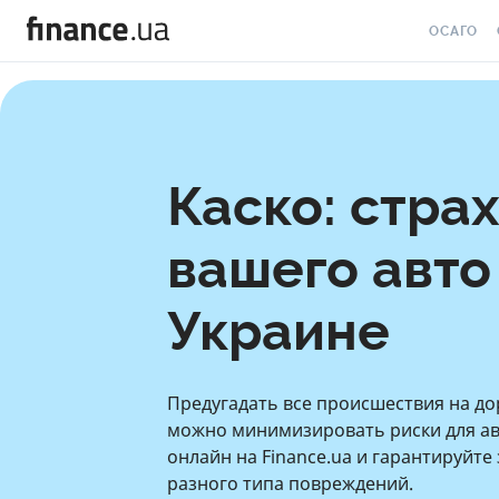
ОСАГО
СТРАХОВК
С
СТРАХОВК
С
СТРАХОВК
С
Каско: стра
ХАРЬКОВ
С
СТРАХОВК
вашего авто
С
СТРАХОВК
Украине
ЛЬВОВЕ
С
СТРАХОВК
С
Предугадать все происшествия на до
СТРАХОВК
С
ЗАПОРОЖ
можно минимизировать риски для ав
онлайн на Finance.ua и гарантируйте
СТРАХОВ
разного типа повреждений.