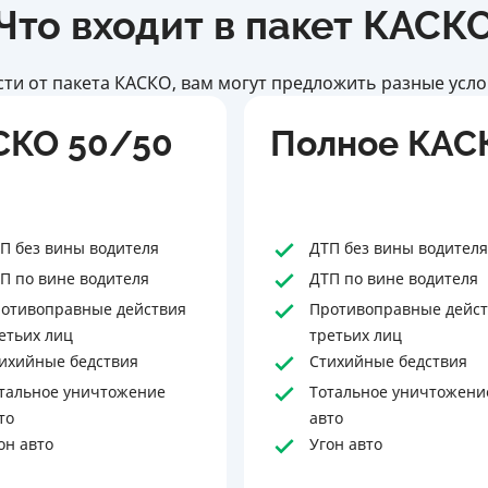
Что входит в пакет КАСК
ти от пакета КАСКО, вам могут предложить разные усло
СКО 50/50
Полное КАС
П без вины водителя
ДТП без вины водителя
П по вине водителя
ДТП по вине водителя
отивоправные действия
Противоправные дейс
етьих лиц
третьих лиц
ихийные бедствия
Стихийные бедствия
тальное уничтожение
Тотальное уничтожени
то
авто
он авто
Угон авто