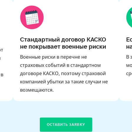
Стандартный договор КАСКО
Е
не покрывает военные риски
на
от
Военные риски в перечне не
В 
ш
страховых событий в стандартном
мо
р
договоре КАСКО, поэтому страховой
ср
 в
компанией убытки за такие случаи не
возмещаются.
ОСТАВИТЬ ЗАЯВКУ