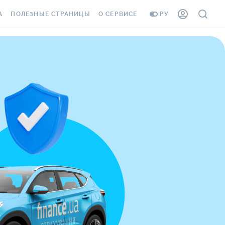
А
ПОЛЕЗНЫЕ СТРАНИЦЫ
О СЕРВИСЕ
РУ
 В КИЕВЕ
СТРАХОВЫЕ КОМПАНИИ
ДОСТАВКА И ОПЛАТА
 ВО ЛЬВОВЕ
ПУТЕВОДИТЕЛИ ПО
КОНТАКТЫ
СТРАХОВАНИЮ
 В ОДЕССЕ
ВСЕ СТРАХОВЫЕ ПОЛИСЫ
ВОПРОСЫ ЭКСПЕРТАМ
 В
ИНФОРМАЦИЯ О
СТРАХОВАНИЕ ЖИЛЬЯ ОТ
СТРАХОВОМ ПОСРЕДНИКЕ
РАКЕТ И ШАХЕДОВ
 В ЕВРОПУ
ДМС ДЛЯ СОТРУДНИКОВ
 В ПОЛЬШУ
КАРТА ASSISTANCE
 В МОЛДОВУ
ЭЛЕКТРОННАЯ ВИНЬЕТКА
 В
СТРАХОВАНИЕ ОТ
НЕСЧАСТНЫХ СЛУЧАЕВ
 В