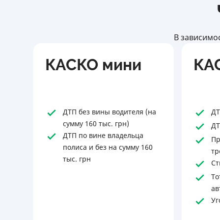
В зависимос
КАСКО мини
КА
ДТП без вины водителя (на
ДТ
сумму 160 тыс. грн)
ДТ
ДТП по вине владельца
Пр
полиса и без на сумму 160
тр
тыс. грн
Ст
То
ав
Уг