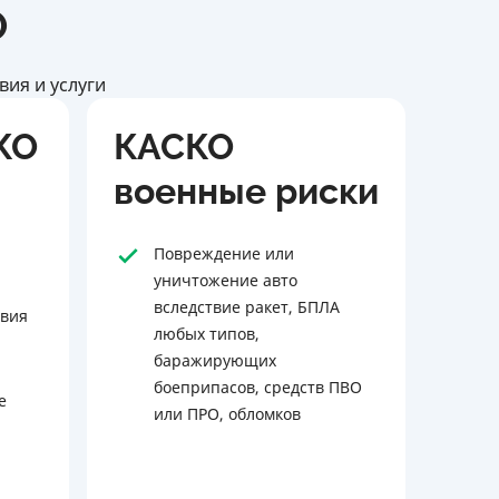
О
вия и услуги
КО
КАСКО
военные риски
Повреждение или
уничтожение авто
вследствие ракет, БПЛА
твия
любых типов,
баражирующих
боеприпасов, средств ПВО
е
или ПРО, обломков