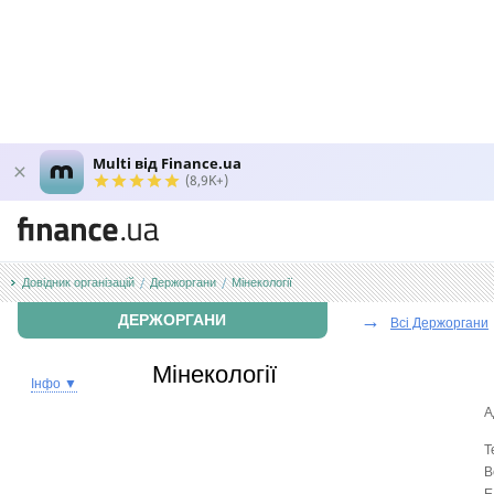
Multi від Finance.ua
(8,9K+)
Довідник організацій
Держоргани
Мінекології
→
ДЕРЖОРГАНИ
Всі Держоргани
Мінекології
Інфо ▼
А
Т
В