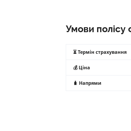
Умови полісу 
⏳ Термін страхування
💰
Ціна
🧳
Напрями