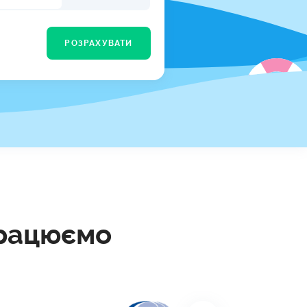
КИ ПО
ВАННЮ
РОЗРАХУВАТИ
ХОВІ ПОЛІСИ
І КОМПАНІЇ
 ПРО СТРАХОВІ
Ї
А І ОПЛАТА
И
працюємо