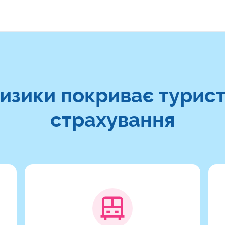
ризики покриває турис
страхування