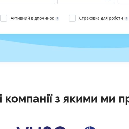
РЕЙТИНГ ДЕБЕТОВИХ
ПУТІВНИ
КАРТОК
СТРАХУ
Активний відпочинок
Страховка для роботи
ЩОМІСЯЧНИЙ ОГЛЯД
ВСІ СТРА
КЕШБЕКУ
СТРАХОВ
ПУТІВНИКИ ПО
БАНКІВСЬКИХ КАРТКАХ
ВІДГУКИ
КОМПАНІ
ДОСТАВК
КОНТАКТ
і компанії з якими ми 