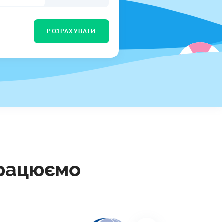
КИ ПО
ВАННЮ
РОЗРАХУВАТИ
ХОВІ ПОЛІСИ
І КОМПАНІЇ
 ПРО СТРАХОВІ
Ї
А І ОПЛАТА
И
працюємо