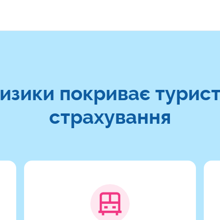
ризики покриває турис
страхування