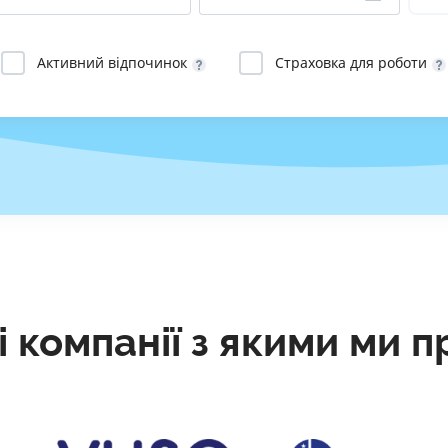
РЕЙТИНГ ДЕБЕТОВИХ
ПУТІВНИ
КАРТОК
СТРАХУ
Активний відпочинок
Страховка для роботи
ЩОМІСЯЧНИЙ ОГЛЯД
ВСІ СТРА
КЕШБЕКУ
СТРАХОВ
ПУТІВНИКИ ПО
БАНКІВСЬКИХ КАРТКАХ
ВІДГУКИ
КОМПАНІ
ДОСТАВК
КОНТАКТ
і компанії з якими ми 