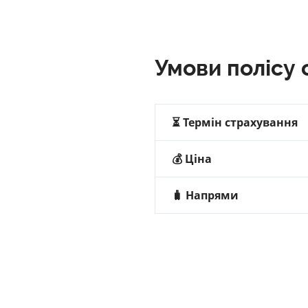
Умови полісу 
⏳ Термін страхування
💰
Ціна
🧳
Напрями