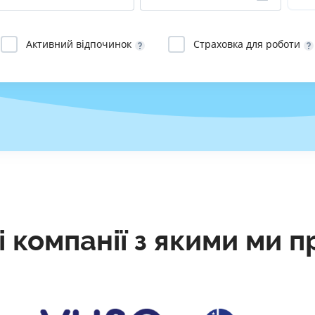
РЕЙТИНГ ДЕБЕТОВИХ
ПУТІВНИ
КАРТОК
СТРАХУ
Активний відпочинок
Страховка для роботи
ЩОМІСЯЧНИЙ ОГЛЯД
ВСІ СТРА
КЕШБЕКУ
СТРАХОВ
ПУТІВНИКИ ПО
БАНКІВСЬКИХ КАРТКАХ
ВІДГУКИ
КОМПАНІ
ДОСТАВК
КОНТАКТ
і компанії з якими ми 