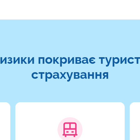
ризики покриває турис
страхування