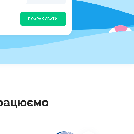
КИ ПО
ВАННЮ
РОЗРАХУВАТИ
ХОВІ ПОЛІСИ
І КОМПАНІЇ
 ПРО СТРАХОВІ
Ї
А І ОПЛАТА
И
працюємо