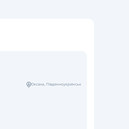
Оксана
, Південноукраїнськ