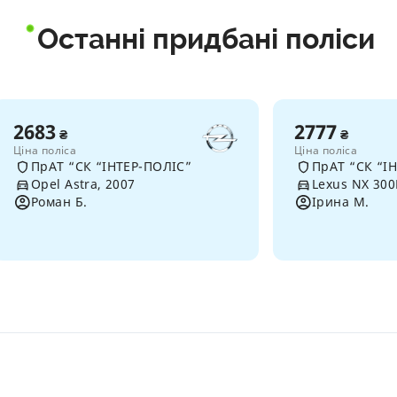
Останні придбані поліси
2683
2777
₴
₴
Ціна поліса
Ціна поліса
ПрАТ “СК “ІНТЕР-ПОЛІС”
ПрАТ “СК “І
Opel Astra, 2007
Lexus NX 300
Роман Б.
Ірина М.