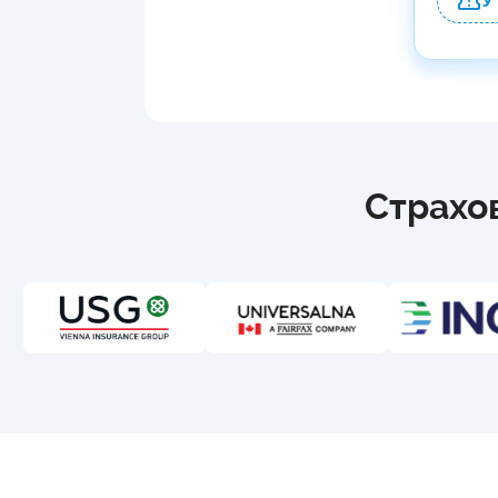
У
Страхов