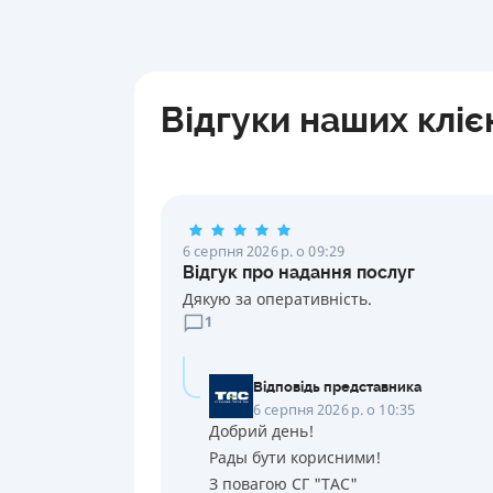
Відгуки наших кліє
6 серпня 2026 р. о 09:29
Відгук про надання послуг
Дякую за оперативність.
1
Відповідь представника
6 серпня 2026 р. о 10:35
Добрий день!
Рады бути корисними!
З повагою СГ "ТАС"