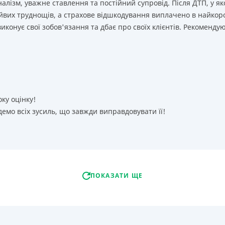
лізм, уважне ставлення та постійний супровід. Після ДТП, у як
йвих труднощів, а страхове відшкодування виплачено в найкор
иконує свої зобов'язання та дбає про своїх клієнтів. Рекоменду
оку оцінку!
емо всіх зусиль, що завжди виправдовувати її!
ПОКАЗАТИ ЩЕ