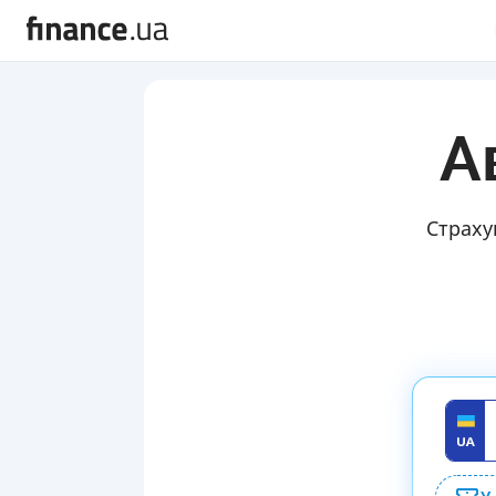
А
Страху