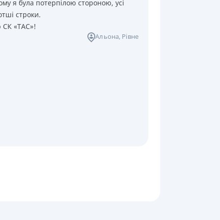
ому я була потерпілою стороною, усі
отші строки.
ю СК «ТАС»!
Альона
, Рівне