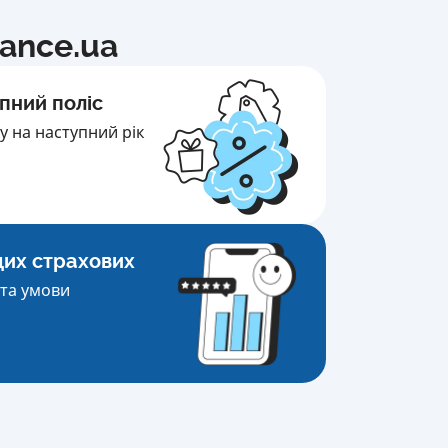
nance.ua
пний поліс
 на наступний рік
щих страхових
та умови