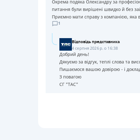
Окрема подяка Олександру за професіона
питання були вирішені швидко й без за
Приємно мати справу з компанією, яка в
1
Відповідь представника
4 серпня 2026 р. о 16:38
Добрий день!
Дякуємо за відгук, теплі слова та вис
Пишаємося вашою довірою - і доклад
З повагою
СГ "ТАС"