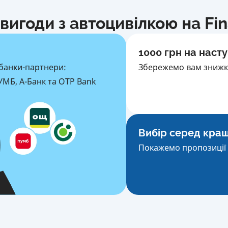
вигоди з автоцивілкою на Fi
1000 грн на насту
банки-партнери:
Збережемо вам знижку
МБ, А-Банк та OTP Bank
Вибір серед кра
Покажемо пропозиції 