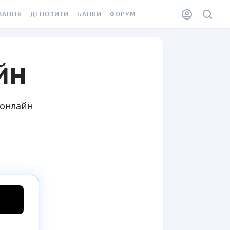
ВАННЯ
ДЕПОЗИТИ
БАНКИ
ФОРУМ
ІЛКА
ВСІ ДЕПОЗИТИ
ВСІ БАНКИ
йн
АННЯ ЖИТЛА ВІД
ДЕПОЗИТИ В USD
ВІДГУКИ ПРО БАНКИ
 ШАХЕДІВ
ДЕПОЗИТИ В EUR
МІКРОФІНАНСОВІ
ХОВКА ЗА КОРДОН
ОРГАНІЗАЦІЇ
БОНУС ДО ДЕПОЗИТІВ
 онлайн
ВІДГУКИ ПРО МФО
УМОВИ АКЦІЇ
КАРТА
ПИТАННЯ ТА ВІДПОВІДІ
ННА ВІНЬЄТКА
ДЕПОЗИТНИЙ КАЛЬКУЛЯТОР
 СПІВРОБІТНИКІВ
ПУТІВНИКИ ПО
SSISTANCE
ЗАОЩАДЖЕННЯМ
АННЯ ВІД
Х ВИПАДКІВ