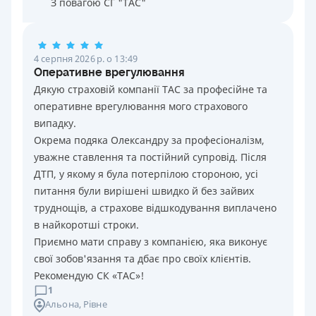
З повагою СГ "ТАС"
4 серпня 2026 р. о 13:49
Оперативне врегулювання
Дякую страховій компанії ТАС за професійне та
оперативне врегулювання мого страхового
випадку.
Окрема подяка Олександру за професіоналізм,
уважне ставлення та постійний супровід. Після
ДТП, у якому я була потерпілою стороною, усі
питання були вирішені швидко й без зайвих
труднощів, а страхове відшкодування виплачено
в найкоротші строки.
Приємно мати справу з компанією, яка виконує
свої зобов'язання та дбає про своїх клієнтів.
Рекомендую СК «ТАС»!
1
Альона
, Рівне