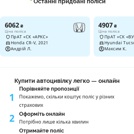
Останні придбані поліси
6062
4907
₴
₴
Ціна поліса
Ціна поліса
ПрАТ «СК «АРКС»
ПрАТ «СК «В
Honda CR-V, 2021
Hyundai Tucs
Андрій Л.
Максим К.
Купити автоцивілку легко — онлайн
Порівняйте пропозиції
1
Покажемо, скільки коштує поліс у різних
страхових
Оформіть онлайн
2
Потрібно лише кілька хвилин
Отримайте поліс