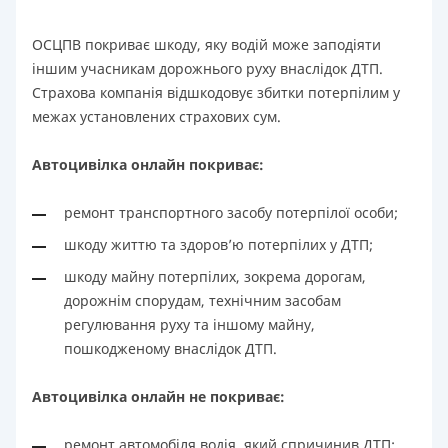
ОСЦПВ покриває шкоду, яку водій може заподіяти
іншим учасникам дорожнього руху внаслідок ДТП.
Страхова компанія відшкодовує збитки потерпілим у
межах установлених страхових сум.
Автоцивілка онлайн покриває:
ремонт транспортного засобу потерпілої особи;
шкоду життю та здоров’ю потерпілих у ДТП;
шкоду майну потерпілих, зокрема дорогам,
дорожнім спорудам, технічним засобам
регулювання руху та іншому майну,
пошкодженому внаслідок ДТП.
Автоцивілка онлайн не покриває:
ремонт автомобіля водія, який спричинив ДТП;