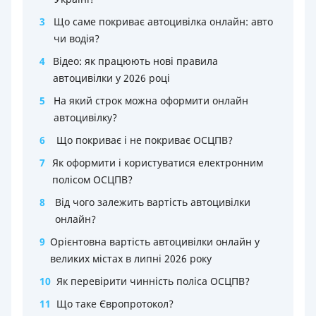
3
Що саме покриває автоцивілка онлайн: авто
чи водія?
4
Відео: як працюють нові правила
автоцивілки у 2026 році
5
На який строк можна оформити онлайн
автоцивілку?
6
Що покриває і не покриває ОСЦПВ?
7
Як оформити і користуватися електронним
полісом ОСЦПВ?
8
Від чого залежить вартість автоцивілки
онлайн?
9
Орієнтовна вартість автоцивілки онлайн у
великих містах в липні 2026 року
10
Як перевірити чинність поліса ОСЦПВ?
11
Що таке Європротокол?