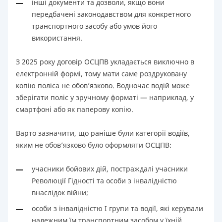
інші документи та дозволи, якщо вони
передбачені законодавством для конкретного
транспортного засобу або умов його
використання.
З 2025 року договір ОСЦПВ укладається виключно в
електронній формі, тому мати саме роздруковану
копію поліса не обов’язково. Водночас водій може
зберігати поліс у зручному форматі — наприклад, у
смартфоні або як паперову копію.
Варто зазначити, що раніше були категорії водіїв,
яким не обов’язково було оформляти ОСЦПВ:
учасники бойових дій, постраждалі учасники
Революції Гідності та особи з інвалідністю
внаслідок війни;
особи з інвалідністю I групи та водії, які керували
належним їм транспортним засобом у їхній