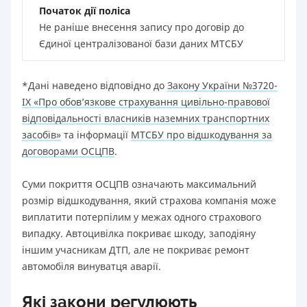
Початок дії поліса
Не раніше внесення запису про договір до
Єдиної централізованої бази даних МТСБУ
*Дані наведено відповідно до
Закону України №3720-
IX «Про обов’язкове страхування цивільно-правової
відповідальності власників наземних транспортних
засобів»
та інформації
МТСБУ про відшкодування за
договорами ОСЦПВ
.
Суми покриття ОСЦПВ означають максимальний
розмір відшкодування, який страхова компанія може
виплатити потерпілим у межах одного страхового
випадку. Автоцивілка покриває шкоду, заподіяну
іншим учасникам ДТП, але не покриває ремонт
автомобіля винуватця аварії.
Які закони регулюють