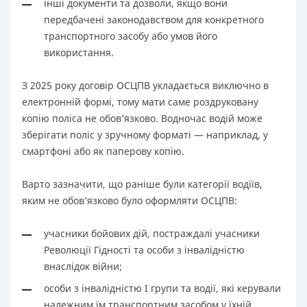
інші документи та дозволи, якщо вони
передбачені законодавством для конкретного
транспортного засобу або умов його
використання.
З 2025 року договір ОСЦПВ укладається виключно в
електронній формі, тому мати саме роздруковану
копію поліса не обов’язково. Водночас водій може
зберігати поліс у зручному форматі — наприклад, у
смартфоні або як паперову копію.
Варто зазначити, що раніше були категорії водіїв,
яким не обов’язково було оформляти ОСЦПВ:
учасники бойових дій, постраждалі учасники
Революції Гідності та особи з інвалідністю
внаслідок війни;
особи з інвалідністю I групи та водії, які керували
належним їм транспортним засобом у їхній