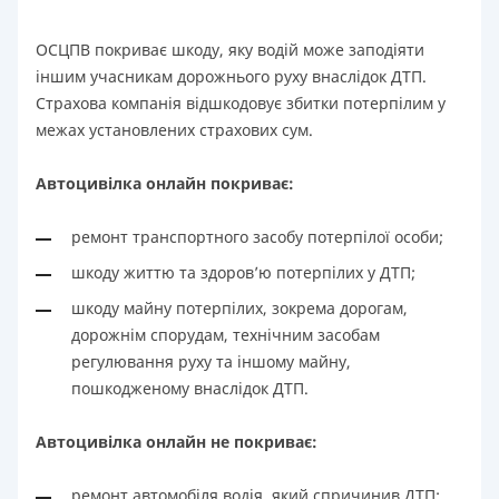
ОСЦПВ покриває шкоду, яку водій може заподіяти
іншим учасникам дорожнього руху внаслідок ДТП.
Страхова компанія відшкодовує збитки потерпілим у
межах установлених страхових сум.
Автоцивілка онлайн покриває:
ремонт транспортного засобу потерпілої особи;
шкоду життю та здоров’ю потерпілих у ДТП;
шкоду майну потерпілих, зокрема дорогам,
дорожнім спорудам, технічним засобам
регулювання руху та іншому майну,
пошкодженому внаслідок ДТП.
Автоцивілка онлайн не покриває:
ремонт автомобіля водія, який спричинив ДТП;