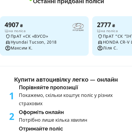
Останні придбані поліси
4907
2777
₴
₴
Ціна поліса
Ціна поліса
ПрАТ «СК «ВУСО»
ПрАТ “СК “ІН
Hyundai Tucson, 2018
HONDA CR-V L
Максим К.
Ліля С.
Купити автоцивілку легко — онлайн
Порівняйте пропозиції
1
Покажемо, скільки коштує поліс у різних
страхових
Оформіть онлайн
2
Потрібно лише кілька хвилин
Отримайте поліс