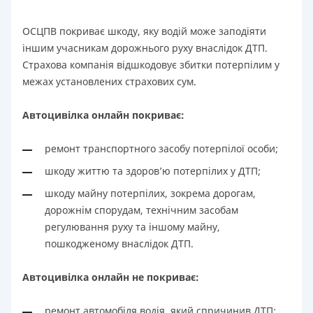
ОСЦПВ покриває шкоду, яку водій може заподіяти
іншим учасникам дорожнього руху внаслідок ДТП.
Страхова компанія відшкодовує збитки потерпілим у
межах установлених страхових сум.
Автоцивілка онлайн покриває:
ремонт транспортного засобу потерпілої особи;
шкоду життю та здоров’ю потерпілих у ДТП;
шкоду майну потерпілих, зокрема дорогам,
дорожнім спорудам, технічним засобам
регулювання руху та іншому майну,
пошкодженому внаслідок ДТП.
Автоцивілка онлайн не покриває:
ремонт автомобіля водія, який спричинив ДТП;