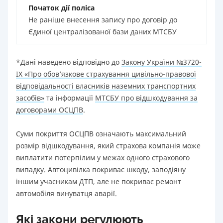
Початок дії поліса
Не раніше внесення запису про договір до
Єдиної централізованої бази даних МТСБУ
*Дані наведено відповідно до
Закону України №3720-
IX «Про обов’язкове страхування цивільно-правової
відповідальності власників наземних транспортних
засобів»
та інформації
МТСБУ про відшкодування за
договорами ОСЦПВ
.
Суми покриття ОСЦПВ означають максимальний
розмір відшкодування, який страхова компанія може
виплатити потерпілим у межах одного страхового
випадку. Автоцивілка покриває шкоду, заподіяну
іншим учасникам ДТП, але не покриває ремонт
автомобіля винуватця аварії.
Які закони регулюють