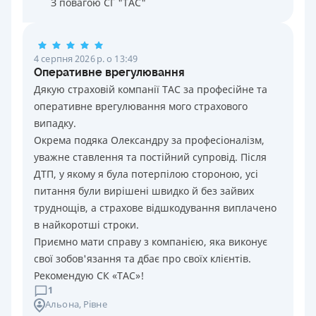
З повагою СГ "ТАС"
4 серпня 2026 р. о 13:49
Оперативне врегулювання
Дякую страховій компанії ТАС за професійне та
оперативне врегулювання мого страхового
випадку.
Окрема подяка Олександру за професіоналізм,
уважне ставлення та постійний супровід. Після
ДТП, у якому я була потерпілою стороною, усі
питання були вирішені швидко й без зайвих
труднощів, а страхове відшкодування виплачено
в найкоротші строки.
Приємно мати справу з компанією, яка виконує
свої зобов'язання та дбає про своїх клієнтів.
Рекомендую СК «ТАС»!
1
Альона
, Рівне