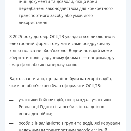
інші документи та дозволи, якщо вони
передбачені законодавством для конкретного
транспортного засобу або умов його
використання.
З 2025 року договір ОСЦПВ укладається виключно в
електронній формі, тому мати саме роздруковану
копію поліса не обов’язково. Водночас водій може
зберігати поліс у зручному форматі — наприклад, у
смартфоні або як паперову копію.
Варто зазначити, що раніше були категорії водіїв,
яким не обов’язково було оформляти ОСЦПВ:
учасники бойових дій, постраждалі учасники
Революції Гідності та особи з інвалідністю
внаслідок війни;
особи з інвалідністю I групи та водії, які керували
належним їм транспортним засобом у їхній