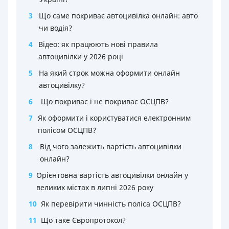
3
Що саме покриває автоцивілка онлайн: авто
чи водія?
4
Відео: як працюють нові правила
автоцивілки у 2026 році
5
На який строк можна оформити онлайн
автоцивілку?
6
Що покриває і не покриває ОСЦПВ?
7
Як оформити і користуватися електронним
полісом ОСЦПВ?
8
Від чого залежить вартість автоцивілки
онлайн?
9
Орієнтовна вартість автоцивілки онлайн у
великих містах в липні 2026 року
10
Як перевірити чинність поліса ОСЦПВ?
11
Що таке Європротокол?