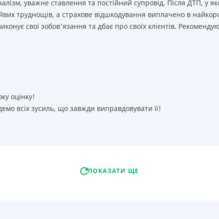
лізм, уважне ставлення та постійний супровід. Після ДТП, у як
йвих труднощів, а страхове відшкодування виплачено в найкор
иконує свої зобов'язання та дбає про своїх клієнтів. Рекоменду
оку оцінку!
емо всіх зусиль, що завжди виправдовувати її!
ПОКАЗАТИ ЩЕ