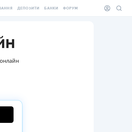
ВАННЯ
ДЕПОЗИТИ
БАНКИ
ФОРУМ
ІЛКА
ВСІ ДЕПОЗИТИ
ВСІ БАНКИ
йн
АННЯ ЖИТЛА ВІД
ДЕПОЗИТИ В USD
ВІДГУКИ ПРО БАНКИ
 ШАХЕДІВ
ДЕПОЗИТИ В EUR
МІКРОФІНАНСОВІ
ХОВКА ЗА КОРДОН
ОРГАНІЗАЦІЇ
БОНУС ДО ДЕПОЗИТІВ
 онлайн
ВІДГУКИ ПРО МФО
УМОВИ АКЦІЇ
КАРТА
ПИТАННЯ ТА ВІДПОВІДІ
ННА ВІНЬЄТКА
ДЕПОЗИТНИЙ КАЛЬКУЛЯТОР
 СПІВРОБІТНИКІВ
ПУТІВНИКИ ПО
SSISTANCE
ЗАОЩАДЖЕННЯМ
АННЯ ВІД
Х ВИПАДКІВ