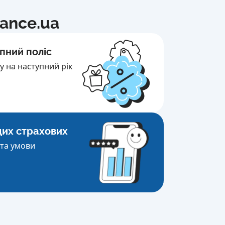
nance.ua
пний поліс
 на наступний рік
щих страхових
та умови