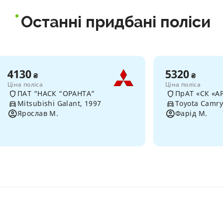
Останні придбані поліси
4130
5320
₴
₴
Ціна поліса
Ціна поліса
ПАТ “НАСК “ОРАНТА”
ПрАТ «СК «А
Mitsubishi Galant, 1997
Toyota Camry
Ярослав М.
Фарід М.