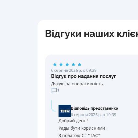
Відгуки наших кліє
6 серпня 2026 р. о 09:29
Відгук про надання послуг
Дякую за оперативність.
1
Відповідь представника
6 серпня 2026 р. о 10:35
Добрий день!
Рады бути корисними!
З повагою СГ "ТАС"