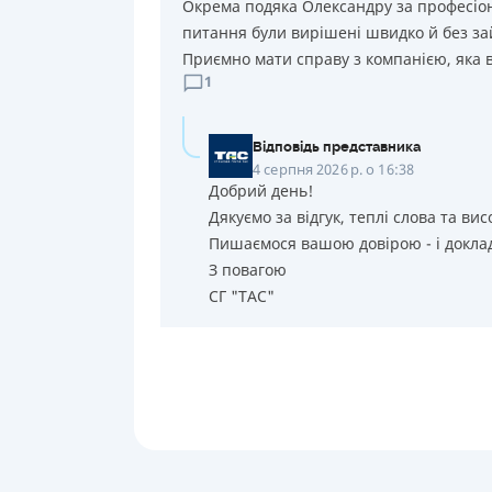
Окрема подяка Олександру за професіона
питання були вирішені швидко й без за
Приємно мати справу з компанією, яка в
1
Відповідь представника
4 серпня 2026 р. о 16:38
Добрий день!
Дякуємо за відгук, теплі слова та вис
Пишаємося вашою довірою - і доклад
З повагою
СГ "ТАС"