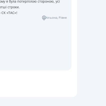
ому я була потерпілою стороною, усі
отші строки.
ю СК «ТАС»!
Альона
, Рівне