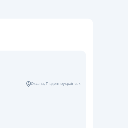
Оксана
, Південноукраїнськ