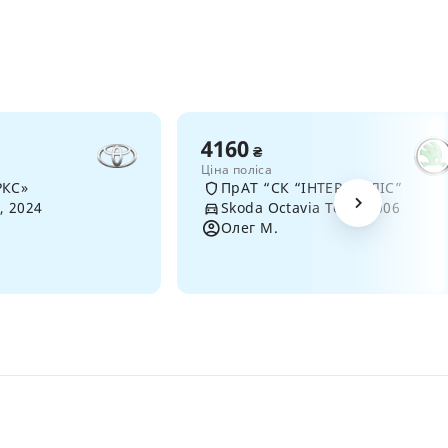
4160
₴
Ціна поліса
РКС»
ПрАТ “СК “ІНТЕР-ПОЛІС”
, 2024
Skoda Octavia Tour, 2006
Олег М.