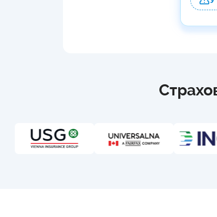
У
Страхов