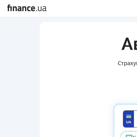
А
Страху