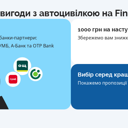
вигоди з автоцивілкою на Fi
1000 грн на насту
банки-партнери:
Збережемо вам знижку
МБ, А-Банк та OTP Bank
Вибір серед кра
Покажемо пропозиції 