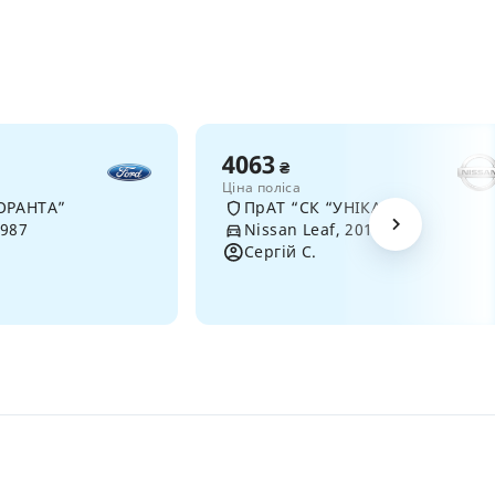
4063
₴
Ціна поліса
ОРАНТА”
ПрАТ “СК “УНІКА”
1987
Nissan Leaf, 2017
Сергій С.