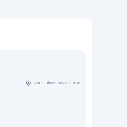
Оксана
, Південноукраїнськ