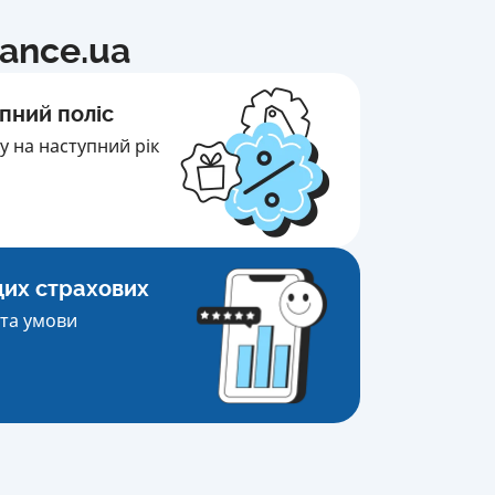
nance.ua
пний поліс
 на наступний рік
щих страхових
та умови