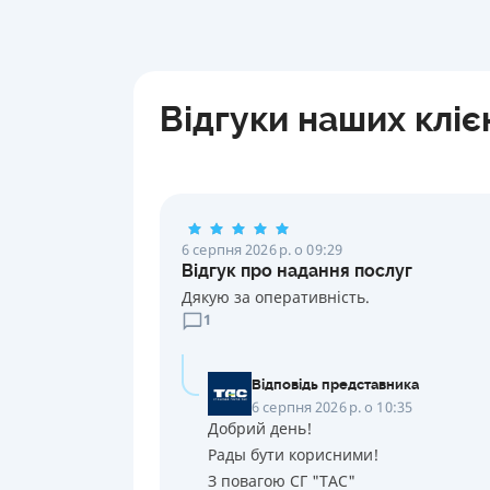
Відгуки наших кліє
6 серпня 2026 р. о 09:29
Відгук про надання послуг
Дякую за оперативність.
1
Відповідь представника
6 серпня 2026 р. о 10:35
Добрий день!
Рады бути корисними!
З повагою СГ "ТАС"