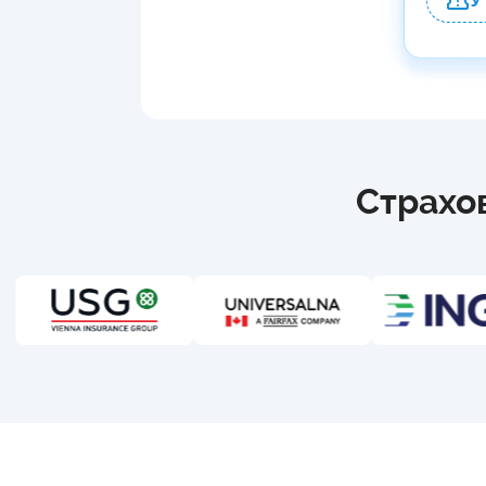
У
Страхов