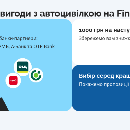
вигоди з автоцивілкою на Fi
1000 грн на насту
банки-партнери:
Збережемо вам знижку
МБ, А-Банк та OTP Bank
Вибір серед кра
Покажемо пропозиції 