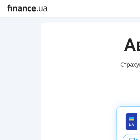
А
Страху