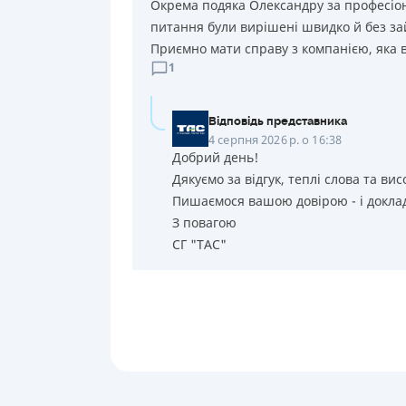
Окрема подяка Олександру за професіона
питання були вирішені швидко й без за
Приємно мати справу з компанією, яка в
1
Відповідь представника
4 серпня 2026 р. о 16:38
Добрий день!
Дякуємо за відгук, теплі слова та вис
Пишаємося вашою довірою - і доклад
З повагою
СГ "ТАС"