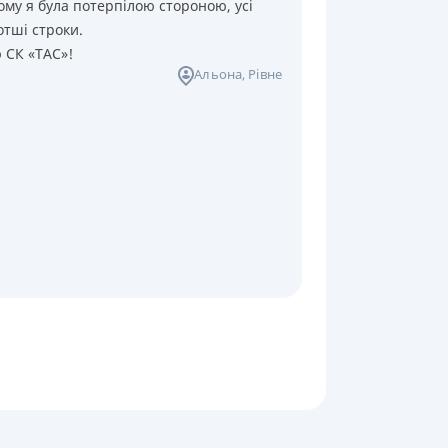
ому я була потерпілою стороною, усі
отші строки.
ю СК «ТАС»!
Альона
, Рівне