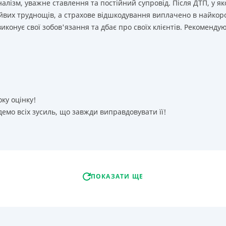
лізм, уважне ставлення та постійний супровід. Після ДТП, у як
йвих труднощів, а страхове відшкодування виплачено в найкор
иконує свої зобов'язання та дбає про своїх клієнтів. Рекоменду
оку оцінку!
емо всіх зусиль, що завжди виправдовувати її!
ПОКАЗАТИ ЩЕ