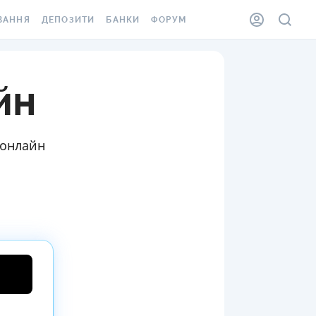
ВАННЯ
ДЕПОЗИТИ
БАНКИ
ФОРУМ
ІЛКА
ВСІ ДЕПОЗИТИ
ВСІ БАНКИ
йн
АННЯ ЖИТЛА ВІД
ДЕПОЗИТИ В USD
ВІДГУКИ ПРО БАНКИ
 ШАХЕДІВ
ДЕПОЗИТИ В EUR
МІКРОФІНАНСОВІ
ХОВКА ЗА КОРДОН
ОРГАНІЗАЦІЇ
БОНУС ДО ДЕПОЗИТІВ
 онлайн
ВІДГУКИ ПРО МФО
УМОВИ АКЦІЇ
КАРТА
ПИТАННЯ ТА ВІДПОВІДІ
ННА ВІНЬЄТКА
ДЕПОЗИТНИЙ КАЛЬКУЛЯТОР
 СПІВРОБІТНИКІВ
ПУТІВНИКИ ПО
SSISTANCE
ЗАОЩАДЖЕННЯМ
АННЯ ВІД
Х ВИПАДКІВ