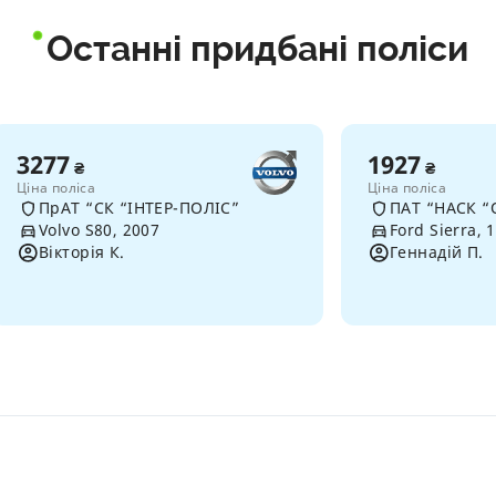
Останні придбані поліси
3277
1927
₴
₴
Ціна поліса
Ціна поліса
ПрАТ “СК “ІНТЕР-ПОЛІС”
ПАТ “НАСК “
Volvo S80, 2007
Ford Sierra, 
Вікторія К.
Геннадій П.