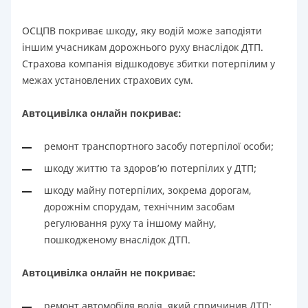
ОСЦПВ покриває шкоду, яку водій може заподіяти
іншим учасникам дорожнього руху внаслідок ДТП.
Страхова компанія відшкодовує збитки потерпілим у
межах установлених страхових сум.
Автоцивілка онлайн покриває:
ремонт транспортного засобу потерпілої особи;
шкоду життю та здоров’ю потерпілих у ДТП;
шкоду майну потерпілих, зокрема дорогам,
дорожнім спорудам, технічним засобам
регулювання руху та іншому майну,
пошкодженому внаслідок ДТП.
Автоцивілка онлайн не покриває:
ремонт автомобіля водія, який спричинив ДТП;