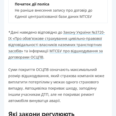
Початок дії поліса
Не раніше внесення запису про договір до
Єдиної централізованої бази даних МТСБУ
*Дані наведено відповідно до
Закону України №3720-
IX «Про обов’язкове страхування цивільно-правової
відповідальності власників наземних транспортних
засобів»
та інформації
МТСБУ про відшкодування за
договорами ОСЦПВ
.
Суми покриття ОСЦПВ означають максимальний
розмір відшкодування, який страхова компанія може
виплатити потерпілим у межах одного страхового
випадку. Автоцивілка покриває шкоду, заподіяну
іншим учасникам ДТП, але не покриває ремонт
автомобіля винуватця аварії.
Які закони регулюють