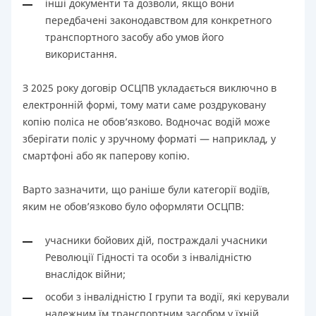
інші документи та дозволи, якщо вони
передбачені законодавством для конкретного
транспортного засобу або умов його
використання.
З 2025 року договір ОСЦПВ укладається виключно в
електронній формі, тому мати саме роздруковану
копію поліса не обов’язково. Водночас водій може
зберігати поліс у зручному форматі — наприклад, у
смартфоні або як паперову копію.
Варто зазначити, що раніше були категорії водіїв,
яким не обов’язково було оформляти ОСЦПВ:
учасники бойових дій, постраждалі учасники
Революції Гідності та особи з інвалідністю
внаслідок війни;
особи з інвалідністю I групи та водії, які керували
належним їм транспортним засобом у їхній