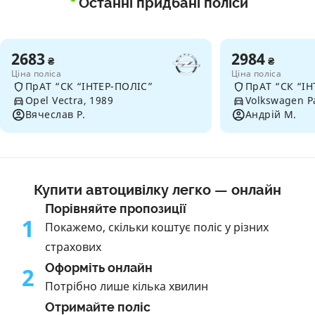
Останні придбані поліси
2683
2984
₴
₴
Ціна поліса
Ціна поліса
ПрАТ “СК “ІНТЕР-ПОЛІС”
ПрАТ “СК “ІН
Opel Vectra, 1989
Volkswagen P
Вячеслав Р.
Андрій М.
Купити автоцивілку легко — онлайн
Порівняйте пропозиції
1
Покажемо, скільки коштує поліс у різних
страхових
Оформіть онлайн
2
Потрібно лише кілька хвилин
Отримайте поліс