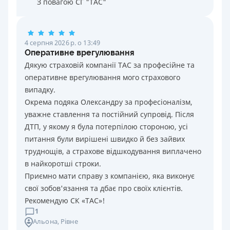
З повагою СГ "ТАС"
4 серпня 2026 р. о 13:49
Оперативне врегулювання
Дякую страховій компанії ТАС за професійне та
оперативне врегулювання мого страхового
випадку.
Окрема подяка Олександру за професіоналізм,
уважне ставлення та постійний супровід. Після
ДТП, у якому я була потерпілою стороною, усі
питання були вирішені швидко й без зайвих
труднощів, а страхове відшкодування виплачено
в найкоротші строки.
Приємно мати справу з компанією, яка виконує
свої зобов'язання та дбає про своїх клієнтів.
Рекомендую СК «ТАС»!
1
Альона
, Рівне