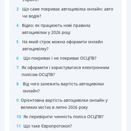
3
Що саме покриває автоцивілка онлайн: авто
чи водія?
4
Відео: як працюють нові правила
автоцивілки у 2026 році
5
На який строк можна оформити онлайн
автоцивілку?
6
Що покриває і не покриває ОСЦПВ?
7
Як оформити і користуватися електронним
полісом ОСЦПВ?
8
Від чого залежить вартість автоцивілки
онлайн?
9
Орієнтовна вартість автоцивілки онлайн у
великих містах в липні 2026 року
10
Як перевірити чинність поліса ОСЦПВ?
11
Що таке Європротокол?