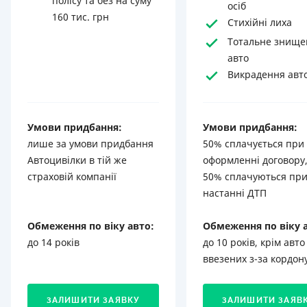
полісу та без на суму
осіб
160 тис. грн
Стихійні лиха
Тотальне знище
авто
Викрадення авт
Умови придбання:
Умови придбання:
лише за умови придбання
50% сплачується при
Автоцивілки в тій же
оформленні договору,
страховій компанії
50% сплачуються пр
настанні ДТП
Обмеження по віку авто:
Обмеження по віку 
до 14 років
до 10 років, крім авто
ввезених з-за кордон
ЗАЛИШИТИ ЗАЯВКУ
ЗАЛИШИТИ ЗАЯВ