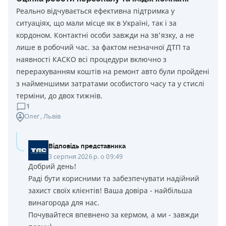
Реально відчувається ефективна підтримка у
ситуаціях, що мали місце як в Україні, так і за
кордоном. Контактні особи завжди на зв'язку, а не
лише в робочий час. за фактом незначної ДТП та
наявності КАСКО всі процедури включно з
перерахуванням коштів на ремонт авто були пройдені
з найменшими затратами особистого часу та у стислі
терміни, до двох тижнів.
1
Олег
, Львів
Відповідь представника
3 серпня 2026 р. о 09:49
Добрий день!
Раді бути корисними та забезпечувати надійний
захист своїх клієнтів! Ваша довіра - найбільша
винагорода для нас.
Почувайтеся впевнено за кермом, а ми - завжди