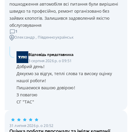
пошкодження автомобіля всі питання були вирішені
швидко та професійно, ремонт організовано без
зайвих клопотів. Залишився задоволений якістю
обслуговування
1
Олександр
, Південноукраїнськ
Відповідь представника
3 серпня 2026 р. о 09:51
Добрий день!
Дякуємо за відгук, теплі слова та високу оцінку
нашої роботи!
Пишаємося вашою довірою!
З повагою
СГ "ТАС"
31 липня 2026 р. о 20:52
Оцінка роботи персоналу та імідж компанії