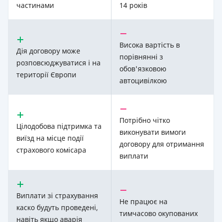
частинами
14 років
Висока вартість в
Дія договору може
порівнянні з
розповсюджуватися і на
обов'язковою
території Європи
автоцивілкою
Потрібно чітко
Цілодобова підтримка та
виконувати вимоги
виїзд на місце події
договору для отримання
страхового комісара
виплати
Виплати зі страхування
Не працює на
каско будуть проведені,
тимчасово окупованих
навіть якщо аварія