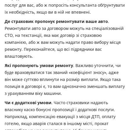
послуг для вас, або ж попросіть консультанта обґрунтувати
їх необхідність, якщо ви в ній не впевнені.
Де страховик пропонує ремонтувати ваше авто
.
Ремонтувати авто за договором можуть на спеціалізованій
СТО, на техстанції, яка має договір зі страховою
компанією, або ж вам можуть надати право вибору місця
ремонту. Переконайтеся, що всі підрядники вас
влаштовують.
Які пропонують умови ремонту
. Важливо уточнити, чи
буде враховуватися так званий «коефіцієнт зносу», адже
він може суттєво вплинути на розмір виплати. Якщо така
позиція в договорі є, то вам однозначно зменшать виплату
з урахуванням віку машини.
Чи є додаткові умови
. Часто страховики надають
власнику каско бонусні пропозиції і додаткові послуги.
Наприклад, компенсацію евакуації з місця ДТП, оплату
готелю, якщо аварія сталася в іншому місті, прокат