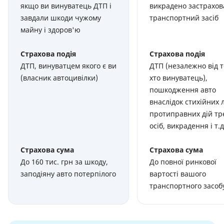
якщо ви винуватець ДТП і
викрадено застрахо
завдали шкоди чужому
транспортний засіб
майну і здоров'ю
Страхова подія
Страхова подія
ДТП, винуватцем якого є ви
ДТП (незалежно від т
(власник автоцивілки)
хто винуватець),
пошкодження авто
внаслідок стихійних 
протиправних дій тр
осіб, викрадення і т.д
Страхова сума
Страхова сума
До 160 тис. грн за шкоду,
До повної ринкової
заподіяну авто потерпілого
вартості вашого
транспортного засоб