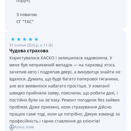
поруч)
З повагою
СГ "ТАС"
31 липня 2026 р. о 11:43
Чудова страхова
Користувалася КАСКО і залишилася задоволена. У
мене був неприємний випадок — на парковці хтось
зачепив авто і подряпав двері, а винуватця знайти не
вдалося. Думала, що буде багато паперової тяганини,
але все виявилося набагато простіше. У компанії
швидко прийняли заяву, пояснили, що робити далі, і
постійно були на зв'язку. Ремонт погодили без зайвих
проблем. Дуже приємно, коли страхування дійсно
працює саме тоді, коли це потрібно. Дякую команді за
професійність і гарне ставлення до клієнтів!
Аліна
, Київ