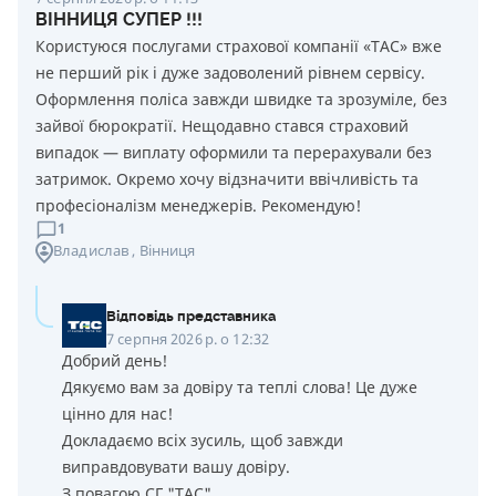
ВІННИЦЯ СУПЕР !!!
Користуюся послугами страхової компанії «ТАС» вже
не перший рік і дуже задоволений рівнем сервісу.
Оформлення поліса завжди швидке та зрозуміле, без
зайвої бюрократії. Нещодавно стався страховий
випадок — виплату оформили та перерахували без
затримок. Окремо хочу відзначити ввічливість та
професіоналізм менеджерів. Рекомендую!
1
Владислав
, Вінниця
Відповідь представника
7 серпня 2026 р. о 12:32
Добрий день!
Дякуємо вам за довіру та теплі слова! Це дуже
цінно для нас!
Докладаємо всіх зусиль, щоб завжди
виправдовувати вашу довіру.
З повагою СГ "ТАС"