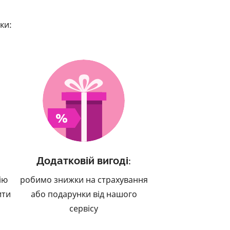
ки:
:
Додатковій вигоді:
ію
робимо знижки на страхування
ити
або подарунки від нашого
сервісу