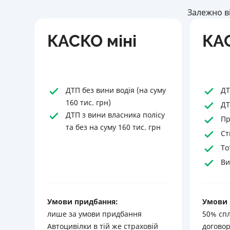
Залежно в
КАСКО міні
КА
ДТП без вини водія (на суму
ДТ
160 тис. грн)
ДТ
ДТП з вини власника полісу
Пр
та без на суму 160 тис. грн
Ст
То
Ви
Умови придбання:
Умови 
лише за умови придбання
50% сп
Автоцивілки в тій же страховій
договор