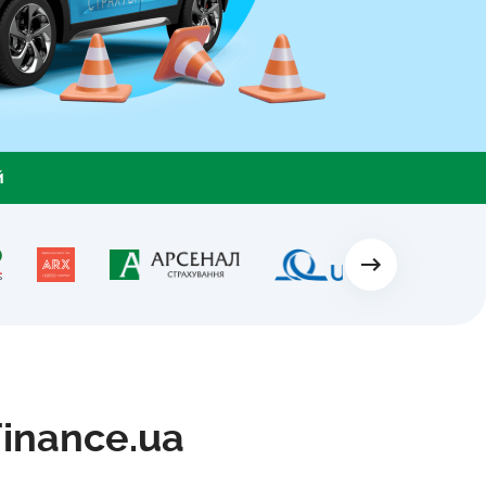
й
inance.ua