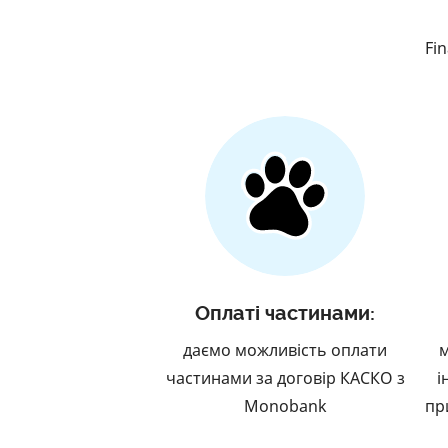
Fi
Оплаті частинами:
даємо можливість оплати
м
частинами за договір КАСКО з
і
Monobank
пр