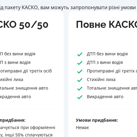
ід пакету КАСКО, вам можуть запропонувати різні умови 
СКО 50/50
Повне КАСК
П без вини водія
ДТП без вини водія
П з вини водія
ДТП з вини водія
отиправні дії третіх осіб
Протиправні дії третіх 
ихійні лиха
Стихійні лиха
тальне знищення авто
Тотальне знищення ав
крадення авто
Викрадення авто
придбання:
Умови придбання:
лачується при оформленні
Немає
у, інші 50% сплачуються