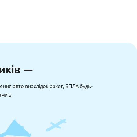
иків —
ення авто внаслідок ракет, БПЛА будь-
мків.