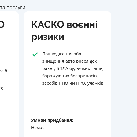
та послуги
О
КАСКО воєнні
ризики
Пошкодження або
знищення авто внаслідок
ракет, БПЛА будь-яких типів,
осіб
баражуючих боєприпасів,
засобів ППО чи ПРО, уламків
то
Умови придбання:
Немає