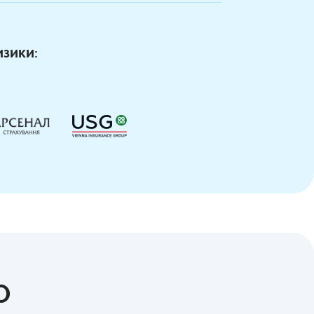
изики:
О