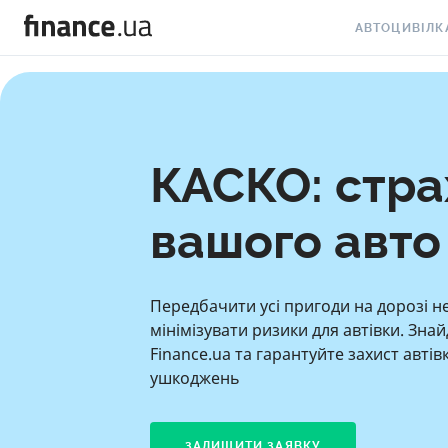
АВТОЦИВІЛК
АВТОЦИВІЛКА
АВТОЦИВІЛКА 
АВТОЦИВІЛКА
КАСКО: стра
АВТОЦИВІЛКА 
вашого авто 
АВТОЦИВІЛКА 
АВТОЦИВІЛКА 
Передбачити усі пригоди на дорозі 
АВТОЦИВІЛКА
мінімізувати ризики для автівки. Зна
Finance.ua та гарантуйте захист автівк
СТРАХОВКА Н
ушкоджень
ЗАЛИШИТИ ЗАЯВКУ