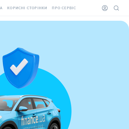
ТА
КОРИСНІ СТОРІНКИ
ПРО СЕРВІС
 В КИЄВІ
СТРАХОВІ КОМПАНІЇ
ДОСТАВКА ТА ОПЛАТА
 У ЛЬВОВІ
ПУТІВНИКИ ПО
КОНТАКТИ
СТРАХУВАННЮ
 В ОДЕСІ
ВСІ СТРАХОВІ ПОЛІСИ
ПИТАННЯ ЕКСПЕРТАМ
 В ЧЕРНІВЦЯХ
ІНФОРМАЦІЯ ПРО
СТРАХУВАННЯ ЖИТЛА ВІД
СТРАХОВОГО ПОСЕРЕДНИКА
А В ЄВРОПУ
РАКЕТ ТА ШАХЕДІВ
А В ПОЛЬЩУ
ДМС ДЛЯ СПІВРОБІТНИКІВ
А В МОЛДОВУ
КАРТКА ASSISTANCE
А В РУМУНІЮ
ЕЛЕКТРОННА ВІНЬЄТКА
А В НІМЕЧЧИНУ
СТРАХУВАННЯ ВІД
НЕЩАСНИХ ВИПАДКІВ