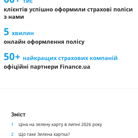
тис
Інформація про агента
клієнтів успішно оформили страхові поліси
Інформація про СК
з нами
Інформаційний документ про стандартний страховий
продукт
5
хвилин
Інформація про страховий продукт
онлайн оформлення полісу
50+
найкращих страхових компаній
офіційні партнери Finance.ua
Зміст
1
Ціна на зелену карту в липні 2026 року
2
Що таке Зелена картка?