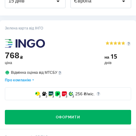
15 днів
Європа
Зелена карта від ІНГО
768
15
на
₴
ціна
днів
Відмінна оцінка від МТСБУ
Про компанію
256
₴/міс.
3
3
3
3
3
3
ОФОРМИТИ
Хто вибирає страхову компанію ІНГО?