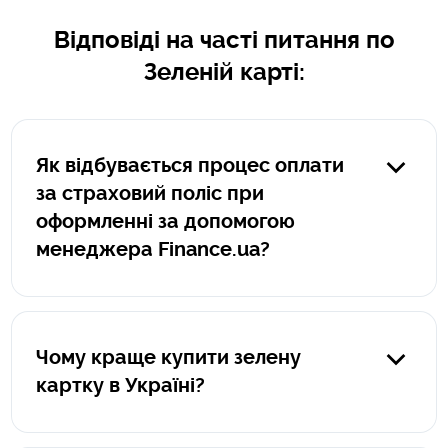
Відповіді на часті питання по
Зеленій карті:
Як відбувається процес оплати
за страховий поліс при
оформленні за допомогою
менеджера Finance.ua?
Якщо поліс оформляється менеджером Finance.ua,
оплата за такий поліс здійснюється клієнтом на
захищенному сервісі portmone.com. Пряме посилання
Чому краще купити зелену
на оплату формує менеджер Finance.ua, посилання
картку в Україні?
завжди починається так: https:/pay.finance.ua/унікальний
номер. При оплаті на portmone.com ваші данні захищені
Це як мінімум вигідніше. Вартість зеленої картки в
та не передаються третім особам.