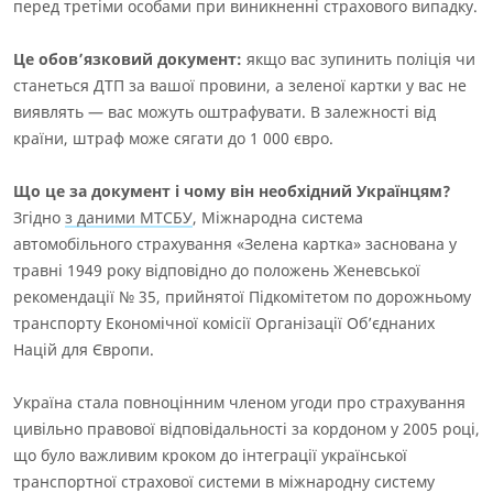
перед третіми особами при виникненні страхового випадку.
Це обов’язковий документ:
якщо вас зупинить поліція чи
станеться ДТП за вашої провини, а зеленої картки у вас не
виявлять — вас можуть оштрафувати. В залежності від
країни, штраф може сягати до 1 000 євро.
Що це за документ і чому він необхідний Українцям?
Згідно
з даними МТСБУ
, Міжнародна система
автомобільного страхування «Зелена картка» заснована у
травні 1949 року відповідно до положень Женевської
рекомендації № 35, прийнятої Підкомітетом по дорожньому
транспорту Економічної комісії Організації Об’єднаних
Націй для Європи.
Україна стала повноцінним членом угоди про
страхування
цивільно правової відповідальності за кордоном
у 2005 році,
що було важливим кроком до інтеграції української
транспортної страхової системи в міжнародну систему