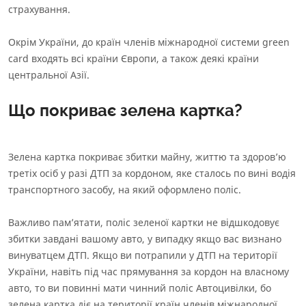
страхування.
Окрім України, до
країн членів міжнародної системи green
card
входять всі країни Європи, а також деякі країни
центральної Азії.
Що покриває зелена картка?
Зелена картка покриває збитки майну, життю та здоровʼю
третіх осіб у разі ДТП за кордоном, яке сталось по вині водія
транспортного засобу, на який оформлено поліс.
Важливо памʼятати, поліс зеленої картки не відшкодовує
збитки завдані вашому авто, у випадку якщо вас визнано
винуватцем ДТП. Якщо ви потрапили у ДТП на території
України, навіть під час прямування за кордон на власному
авто, то ви повинні мати чинний поліс Автоцивілки, бо
зелена картка діє на території країн членів міжнародної