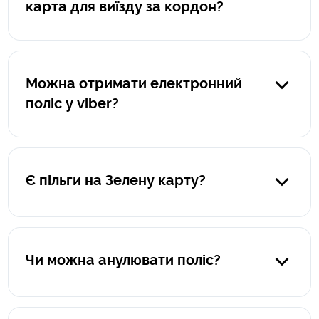
карта для виїзду за кордон?
Поліс оформлюється на автомобіль, а не на водія.
Можна отримати електронний
поліс у viber?
Так, звісно. Після оформлення ви отримаєте на viber
електроний поліс в pdf-форматі, а також памʼятку "Що
робити при настанні страхової події за кордоном".
Є пільги на Зелену карту?
На жаль, пільг на страхування автомобіля для виїзду за
кордон не передбачено.
Чи можна анулювати поліс?
Анулювати можна лише поліси зеленої картки, які були
оформленні на термін від 2 місяців до 1 року. Поліси, що