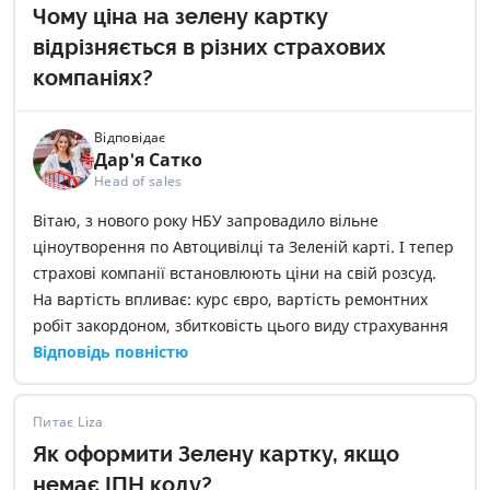
Чому ціна на зелену картку
відрізняється в різних страхових
компаніях?
Відповідає
Дар'я Сатко
Head of sales
Вітаю, з нового року НБУ запровадило вільне
ціноутворення по Автоцивілці та Зеленій карті. І тепер
страхові компанії встановлюють ціни на свій розсуд.
На вартість впливає: курс євро, вартість ремонтних
робіт закордоном, збитковість цього виду страхування
в обраній страховій компанії
Відповідь повністю
Питає Liza
Як оформити Зелену картку, якщо
немає ІПН коду?