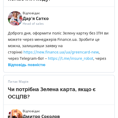
Відповідає
Дар'я Сатко
Head of sales
Доброго дня, оформити поліс Зелену картку без ІПН ви
можете через менеджерів Finance.ua. Зробити це
можна, залишивши заявку на
сторінкі
https://new.finance.ua/ua/greencard-new
,
через Telegram-бот –
https://t.me/insure_robot
, через
e-mail –
Відповідь повністю
insurance@mail.finance.ua
або
зателефонувавши за номером –
0 800 307 555
.
Питає Марія
Чи потрібна Зелена карта, якщо є
ОСЦПВ?
Відповідає
Дмитро Соколов