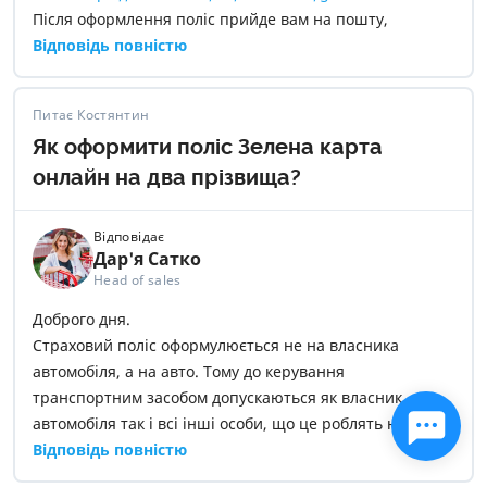
Після оформлення поліс прийде вам на пошту,
достатньо буде мати його електронну версію в
Відповідь повністю
телефоні.
Питає Костянтин
Як оформити поліс Зелена карта
онлайн на два прізвища?
Відповідає
Дар'я Сатко
Head of sales
Доброго дня.
Страховий поліс оформулюється не на власника
автомобіля, а на авто. Тому до керування
транспортним засобом допускаються як власник
автомобіля так і всі інші особи, що це роблять на
законних підставах. Тому якщо страхування Зелена
Відповідь повністю
картка оформлена на вас – дія страхування буде