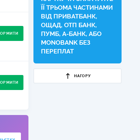
ЇЇ ТРЬОМА ЧАСТИНАМИ
КИ ПО
ВІД ПРИВАТБАНК,
ВАННЮ
вненість у
ОЩАД, ОТП БАНК,
ХОВІ ПОЛІСИ
ПУМБ, А-БАНК, АБО
ОРМИТИ
І КОМПАНІЇ
MONOBANK БЕЗ
ПЕРЕПЛАТ
 ПРО СТРАХОВІ
Ї
инку в
А І ОПЛАТА
НАГОРУ
ОРМИТИ
И
ір