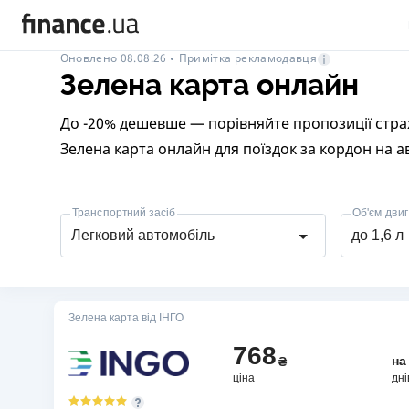
Примітка рекламодавця
Оновлено 08.08.26
Зелена карта онлайн
До -20% дешевше — порівняйте пропозиції стра
Зелена карта онлайн для поїздок за кордон на ав
Транспортний засіб
Об'єм двиг
Легковий автомобіль
до 1,6 л
Зелена карта від ІНГО
768
н
₴
ціна
дні