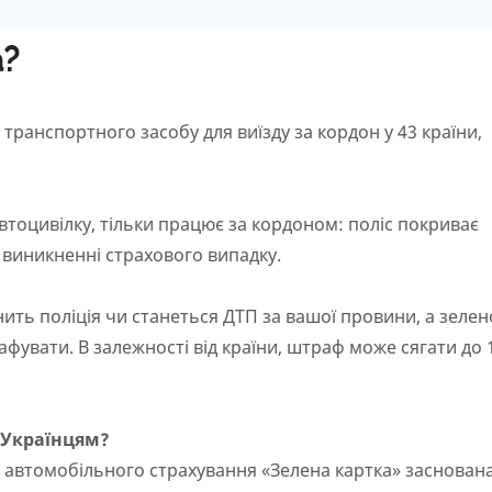
а?
транспортного засобу для виїзду за кордон у 43 країни,
втоцивілку, тільки працює за кордоном: поліс покриває
 виникненні страхового випадку.
ить поліція чи станеться ДТП за вашої провини, а зелен
фувати. В залежності від країни, штраф може сягати до 
 Українцям?
 автомобільного страхування «Зелена картка» заснована