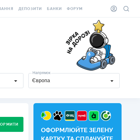
ВАННЯ
ДЕПОЗИТИ
БАНКИ
ФОРУМ
ІЛКА
ВСІ ДЕПОЗИТИ
ВСІ БАНКИ
АННЯ ЖИТЛА ВІД
ДЕПОЗИТИ В USD
ВІДГУКИ ПРО БАНКИ
 ШАХЕДІВ
ДЕПОЗИТИ В EUR
МІКРОФІНАНСОВІ
ХОВКА ЗА КОРДОН
ОРГАНІЗАЦІЇ
БОНУС ДО ДЕПОЗИТІВ
ВІДГУКИ ПРО МФО
Напрямок
УМОВИ АКЦІЇ
Європа
КАРТА
ПИТАННЯ ТА ВІДПОВІДІ
ННА ВІНЬЄТКА
ДЕПОЗИТНИЙ КАЛЬКУЛЯТОР
 СПІВРОБІТНИКІВ
ПУТІВНИКИ ПО
SSISTANCE
ЗАОЩАДЖЕННЯМ
ОРМИТИ
ОФОРМЛЮЙТЕ ЗЕЛЕНУ
АННЯ ВІД
Х ВИПАДКІВ
КАРТКУ ТА СПЛАЧУЙТЕ