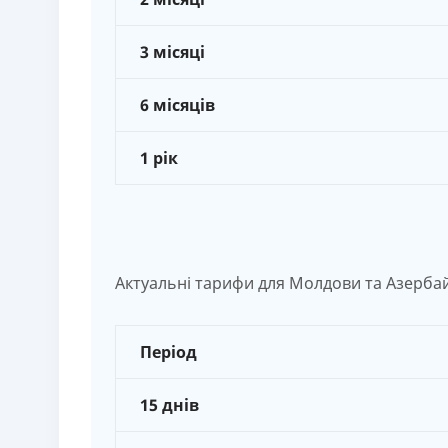
3 місяці
6 місяців
1 рік
Актуальні тарифи для Молдови та Азерба
Період
15 днів