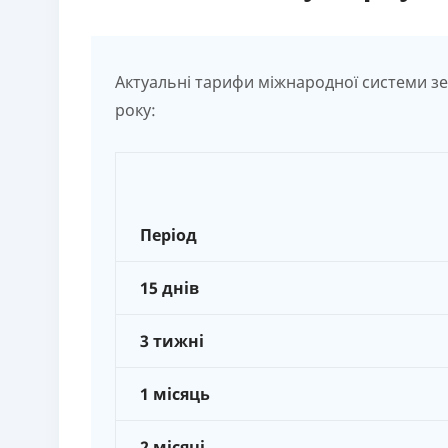
Актуальні тарифи міжнародної системи зел
року:
Період
15 днів
3 тижні
1 місяць
2 місяці