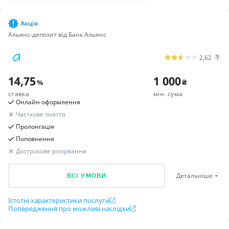
ПроКредит Банку
Строк
Ставка
Сума
Поповненн
Оформте строковий депозит у гривнях на суму від 10 000
Акція
грн строком від 3 місяців. Зробіть це до кінця наступного
Альянс-депозит від Банк Альянс
1098 днів
14
%
500
-
50 000 000
₴
Ні
місяця після відкриття рахунку. Отримайте 500 грн
(після податків) на ваш рахунок.
2,62
1098 днів
13.5
%
500
-
50 000 000
₴
Ні
14,75
500 гривень за нового депозитного клієнта у ПроКредит
1 000
%
₴
2 роки
14
%
500
-
50 000 000
₴
Ні
Банку
ставка
мін. сума
За вашою рекомендацією новий клієнт відкриє рахунок і
Онлайн оформлення
2 роки
13.5
%
500
-
50 000 000
₴
Ні
строковий депозит, ви в наступному місяці отримаєте
Часткове зняття
500 грн на рахунок за кожного клієнта. Максимально
Пролонгація
1.5 року
14
%
500
-
50 000 000
₴
Ні
1500 грн/міс і 5000 грн за весь строк Акції
Поповнення
Показати ще
Дострокове розірвання
Розрахунок вашого прибутку
Вся інформація про депозит
11 935
₴
Детальніше
Підсумковий дохід
Детальніше
ВСІ УМОВИ
Сума вкладу
100 000
₴
Істотні характеристики послуги
Строк вкладу
1 рік
Попередження про можливі наслідки
Утримано податків
3 565
₴