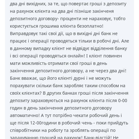
два дні вихідних, за те, що повертає гроші з депозиту
на рахунок клієнта на два дні пізніше закінченя
депозитного договору- проценти не нараховує, тобто
користується грошима клієнта безоплатно!
Виправдовує такі свої дії, що в вихідні дні банк не
працює і операції проводяться тільки в робочі дні. Але
в данному випадку клієнт не відвідує відділення банку
і всі операції проводяться онлайн! І клієнт повинен
мати можливість отримати свої гроші в день
закінчення депозитного договору, а не через два дні!
Банк вважає, що його клієнті дурні і не можуть
порахувати скільки банк заробляє таким способом на
своїх клієнтах? В других банках гроші після закінчення
депозиту зараховуються на рахунок клієнта після 0-00
годин в день закінчення депозитного договору
автоматично! А тут потрібно чекати робочий день і
ще після 12-00години в робочий чень - поки прийдуть
співробітники на роботу та зроблять операції по
зарахуванню грошей на рахунок! Банк-відстій! Не