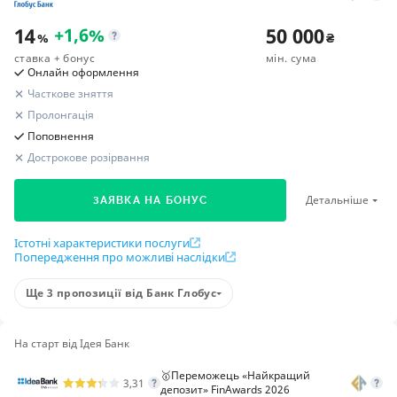
14
50 000
+
1,6
%
%
₴
ставка
+ бонус
мін. сума
Онлайн оформлення
Часткове зняття
Пролонгація
Поповнення
Дострокове розірвання
Детальніше
ЗАЯВКА НА БОНУС
Істотні характеристики послуги
Попередження про можливі наслідки
Ще 3 пропозиції від Банк Глобус
Розрахунок вашого прибутку
6 021,18
₴
Підсумковий дохід
На старт від Ідея Банк
616
₴
Бонус до депозиту
🥇Переможець «Найкращий
Сума вкладу
100 000
₴
3,31
депозит» FinAwards 2026