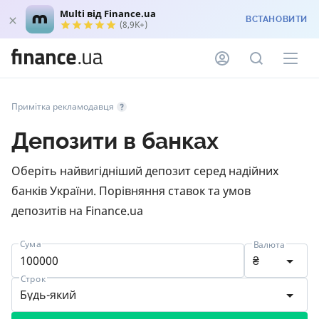
Multi від Finance.ua
ВСТАНОВИТИ
(8,9K+)
Примітка рекламодавця
Депозити в банках
Оберіть найвигідніший депозит серед надійних
банків України. Порівняння ставок та умов
депозитів на Finance.ua
Сума
Валюта
₴
Строк
Будь-який