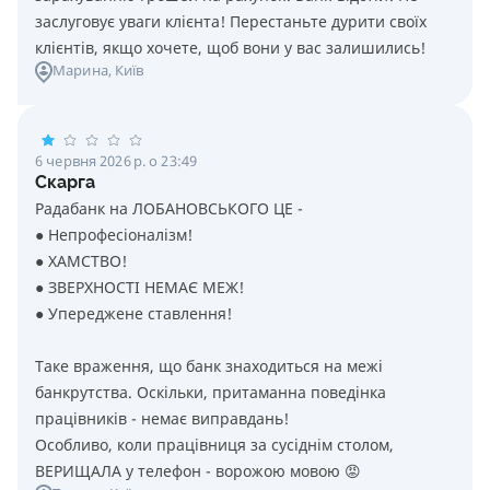
заслуговує уваги клієнта! Перестаньте дурити своїх
клієнтів, якщо хочете, щоб вони у вас залишились!
Марина
, Київ
6 червня 2026 р. о 23:49
Скарга
Радабанк на ЛОБАНОВСЬКОГО ЦЕ -
● Непрофесіоналізм!
● ХАМСТВО!
● ЗВЕРХНОСТІ НЕМАЄ МЕЖ!
● Упереджене ставлення!
Таке враження, що банк знаходиться на межі
банкрутства. Оскільки, притаманна поведінка
працівників - немає виправдань!
Особливо, коли працівниця за сусіднім столом,
ВЕРИЩАЛА у телефон - ворожою мовою 😡