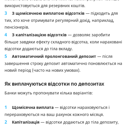
використовується для резервних коштів.
З щомісячною виплатою відсотків
— підходить для
тих, хто хоче отримувати регулярний дохід, наприклад,
пенсіонерів.
З капіталізацією відсотків
— дозволяє заробити
більше завдяки ефекту складного відсотка, коли нараховані
відсотки додаються до тіла вкладу.
Автоматичний пролонгований депозит
— після
завершення строку депозит автоматично поновлюється на
новий період (часто на нових умовах).
Як виплачуються відсотки по депозитах
Банки можуть пропонувати кілька варіантів:
Щомісячна виплата
— відсотки нараховуються і
перераховуються на ваш рахунок кожного місяця.
Капіталізація
— відсотки додаються до тіла депозиту,