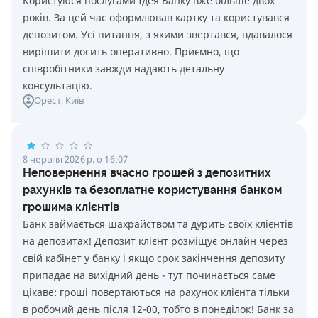
Користуюся послугами Ідея Банку вже більше двох
років. За цей час оформлював картку та користувався
депозитом. Усі питання, з якими звертався, вдавалося
вирішити досить оперативно. Приємно, що
співробітники завжди надають детальну
консультацію.
Орест
, Київ
8 червня 2026 р. о 16:07
Неповернення вчасно грошей з депозитних
рахунків та безоплатне користування банком
грошима клієнтів
Банк займається шахрайством та дурить своїх клієнтів
на депозитах! Депозит клієнт розміщує онлайн через
свій кабінет у банку і якщо срок закінчення депозиту
припадає на вихідний день - тут починається саме
цікаве: гроші повертаються на рахунок клієнта тільки
в робочий день після 12-00, тобто в понеділок! Банк за