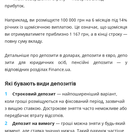
прибуток.
Наприклад, ви розміщуєте 100 000 грн на 6 місяців під 14%
річних із щомісячною виплатою. Це означає, що щомісяця
ви отримуватимете приблизно 1 167 грн, а в кінці строку —
повну суму вкладу.
Детальніше про
депозити в доларах
,
депозити в євро
,
депо
зити для юридичних осіб
,
пенсійні депозити
— у
відповідних розділах Finance.ua.
Які бувають види депозитів
Строковий депозит
— найпоширеніший варіант,
коли гроші розміщуються на фіксований період, зазвичай
з вищою ставкою. Дострокове зняття часто неможливе або
передбачає втрату відсотків.
Депозит на вимогу
— гроші можна зняти у будь-який
момент, але ставка значно нижча. Такий рахунок частіше