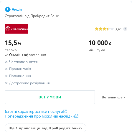
Вся інформація про депозит
9 508,77
₴
Підсумковий дохід
Детальніше
Акція
Сума вкладу
100 000
₴
Строковий від ПроКредит Банк
Строк вкладу
9 місяців
Утримано податків
2 840
₴
3,41
Дохід до сплати податків
12 348,77
₴
15,5
10 000
%
₴
Умови
ставка
мін. сума
Сума вкладу
Онлайн оформлення
500-50 000 000 ₴
Часткове зняття
Строк вкладу
Пролонгація
9 місяців
Поповнення
Група вкладників
Дострокове розірвання
для фізичних осіб
Поповнення
Ні
Детальніше
ВСІ УМОВИ
Виплата відсотків
Наприкінці строку
Істотні характеристики послуги
Попередження про можливі наслідки
Необхідні документи
Паспорт, ІПН
Ще 1 пропозиції від ПроКредит Банк
500 UAH новим клієнтам за відкриття депозиту від
Відсоткові ставки