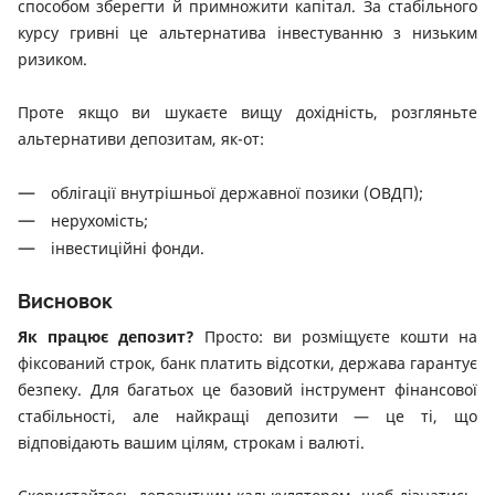
способом зберегти й примножити капітал. За стабільного
курсу гривні це альтернатива інвестуванню з низьким
ризиком.
Проте якщо ви шукаєте вищу дохідність, розгляньте
альтернативи депозитам, як-от:
облігації внутрішньої державної позики (ОВДП);
нерухомість;
інвестиційні фонди.
Висновок
Як працює депозит?
Просто: ви розміщуєте кошти на
фіксований строк, банк платить відсотки, держава гарантує
безпеку. Для багатьох це базовий інструмент фінансової
стабільності, але найкращі депозити — це ті, що
відповідають вашим цілям, строкам і валюті.