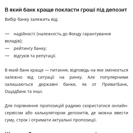
В який банк краще покласти гроші під депозит
Вибір банку залежить від:
надійності (належність до Фонду гарантування
вкладів);
рейтингу банку;
відгуків та репутації.
В який банк краще — питання, відповідь на яке змінюється
залежно від ситуації на ринку. Але популярними
залишаються державні банки, як от ПриватБанк,
Ощадбанк та інші.
Для порівняння пропозицій радимо скористатися онлайн-
сервісом або калькулятором депозитів, де можна ввести
суму, строк і отримати актуальні пропозиції.