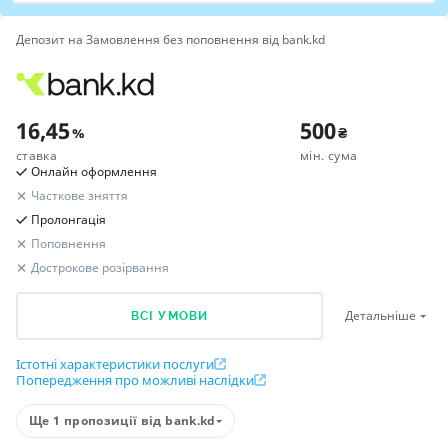
Дохід до сплати податків
4 284,93
₴
100 днів
17
%
1 000
-
50 000
₴
Ні
10
Депозит на Замовлення без поповнення від bank.kd
Умови
місяців
Вся інформація про депозит
Сума вкладу
14
%
+
1
%
річних від вкладу
50 000
-
50 000 000
₴
(від 304
Детальніше
1 000-50 000 ₴
до 334
Строк вкладу
днів)
16,45
500
3 місяці
%
₴
Показати ще
Група вкладників
ставка
мін. сума
Онлайн оформлення
для фізичних осіб
Вся інформація про депозит
Часткове зняття
Поповнення
Детальніше
Ні
Пролонгація
Виплата відсотків
Поповнення
Наприкінці строку
Дострокове розірвання
Необхідні документи
Паспорт, ІПН
Детальніше
ВСІ УМОВИ
Відсоткові ставки
Істотні характеристики послуги
Строк
Ставка
Сума
Поповненн
Попередження про можливі наслідки
3 місяці
17
%
1 000
-
50 000
₴
Ні
Ще 1 пропозиції від bank.kd
Розрахунок вашого прибутку