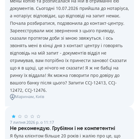
мены копію та розписалася на ній в отриманні єю
документів. Сьогодні 10.07.2026 прийшла до нотаріуса,
а нотаріус відповідає, що відповіді на запит немає.
Почала розбиратися, подзвонила до контакт-центру.
Зарееєстрували моє звернення з цього приводу,
сказали протягом доби зі мною звяжуться. і ось
звонять мені в кінці дня з контакт центру і говорять
відповідь на мій запит - документів відділ не
отримував, вам потрібно їх принести заново! Сказати
що я в щоці, це нічого не сказати! Я ж не бабці на
ринку їх віддала! Як можна говорити про довіру до
вашого банку після цього? Запити ССJ-12413, CCJ-
12472, CCJ-12476.
Маринам
, Київ
7 липня 2026 р. о 11:17
Не рекомендую. Грубіяни і не компетентні
Я була клієнтом більше 20 років і жалію про це, що