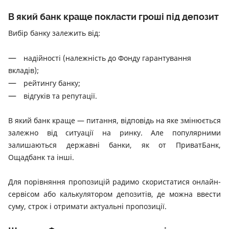
В який банк краще покласти гроші під депозит
Вибір банку залежить від:
надійності (належність до Фонду гарантування
вкладів);
рейтингу банку;
відгуків та репутації.
В який банк краще — питання, відповідь на яке змінюється
залежно від ситуації на ринку. Але популярними
залишаються державні банки, як от ПриватБанк,
Ощадбанк та інші.
Для порівняння пропозицій радимо скористатися онлайн-
сервісом або калькулятором депозитів, де можна ввести
суму, строк і отримати актуальні пропозиції.