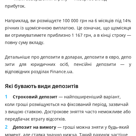
прибуток.
Наприклад, ви розміщуєте 100 000 грн на 6 місяців під 14%
річних із щомісячною виплатою. Це означає, що щомісяця
ви отримуватимете приблизно 1 167 грн, а в кінці строку —
повну суму вкладу.
Детальніше про
депозити в доларах
,
депозити в євро
,
депо
зити для юридичних осіб
,
пенсійні депозити
— у
відповідних розділах Finance.ua.
Які бувають види депозитів
Строковий депозит
— найпоширеніший варіант,
коли гроші розміщуються на фіксований період, зазвичай
з вищою ставкою. Дострокове зняття часто неможливе або
передбачає втрату відсотків.
Депозит на вимогу
— гроші можна зняти у будь-який
момент, але ставка значно нижча. Такий рахунок частіше