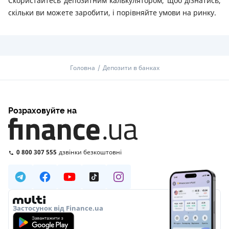
Скористайтесь депозитним калькулятором, щоб дізнатись,
скільки ви можете заробити, і порівняйте умови на ринку.
Головна
Депозити в банках
Розраховуйте на
0 800 307 555
дзвінки безкоштовні
Застосунок від Finance.ua