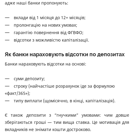
адже наші банки пропонують:
вклади від 1 місяця до 12+ місяців;
пролонгацію на нових умовах;
гарантію повернення від ФГВФО;
відсотки з можливістю капіталізації.
Як банки нараховують відсотки по депозитах
Банки нараховують відсотки на основі:
суми депозиту;
строку (найчастіше розрахунок іде за формулою
«факт/365»);
типу виплати (щомісячно, в кінці, капіталізація).
Є також депозити з “гнучкими” умовами: чим довше
зберігаються гроші — тим вища ставка. Це мотивація для
вкладників не знімати кошти достроково.