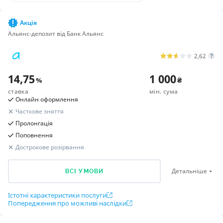
ПроКредит Банку
Строк
Ставка
Сума
Поповненн
Оформте строковий депозит у гривнях на суму від 10 000
Акція
грн строком від 3 місяців. Зробіть це до кінця наступного
Альянс-депозит від Банк Альянс
1098 днів
14
%
500
-
50 000 000
₴
Ні
місяця після відкриття рахунку. Отримайте 500 грн
(після податків) на ваш рахунок.
2,62
1098 днів
13.5
%
500
-
50 000 000
₴
Ні
14,75
500 гривень за нового депозитного клієнта у ПроКредит
1 000
%
₴
2 роки
14
%
500
-
50 000 000
₴
Ні
Банку
ставка
мін. сума
За вашою рекомендацією новий клієнт відкриє рахунок і
Онлайн оформлення
2 роки
13.5
%
500
-
50 000 000
₴
Ні
строковий депозит, ви в наступному місяці отримаєте
Часткове зняття
500 грн на рахунок за кожного клієнта. Максимально
Пролонгація
1.5 року
14
%
500
-
50 000 000
₴
Ні
1500 грн/міс і 5000 грн за весь строк Акції
Поповнення
Показати ще
Дострокове розірвання
Розрахунок вашого прибутку
Вся інформація про депозит
11 935
₴
Детальніше
Підсумковий дохід
Детальніше
ВСІ УМОВИ
Сума вкладу
100 000
₴
Істотні характеристики послуги
Строк вкладу
1 рік
Попередження про можливі наслідки
Утримано податків
3 565
₴