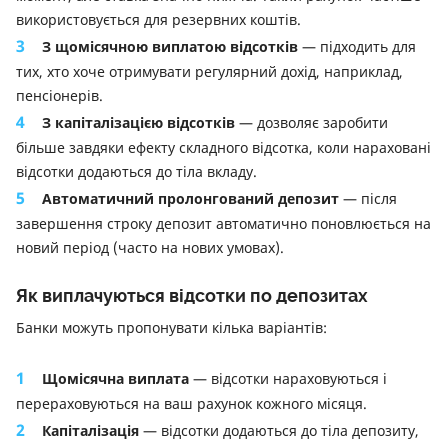
використовується для резервних коштів.
З щомісячною виплатою відсотків
— підходить для
тих, хто хоче отримувати регулярний дохід, наприклад,
пенсіонерів.
З капіталізацією відсотків
— дозволяє заробити
більше завдяки ефекту складного відсотка, коли нараховані
відсотки додаються до тіла вкладу.
Автоматичний пролонгований депозит
— після
завершення строку депозит автоматично поновлюється на
новий період (часто на нових умовах).
Як виплачуються відсотки по депозитах
Банки можуть пропонувати кілька варіантів:
Щомісячна виплата
— відсотки нараховуються і
перераховуються на ваш рахунок кожного місяця.
Капіталізація
— відсотки додаються до тіла депозиту,