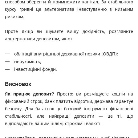
способом зберегти й примножити капітал. За стабільного
курсу гривні це альтернатива інвестуванню з низьким
ризиком.
Проте якщо ви шукаєте вищу дохідність, розгляньте
альтернативи депозитам, як-от:
облігації внутрішньої державної позики (ОВДП);
нерухомість;
інвестиційні фонди.
Висновок
Як працює депозит?
Просто: ви розміщуєте кошти на
фіксований строк, банк платить відсотки, держава гарантує
безпеку. Для багатьох це базовий інструмент фінансової
стабільності, але найкращі депозити — це ті, що
відповідають вашим цілям, строкам і валюті.