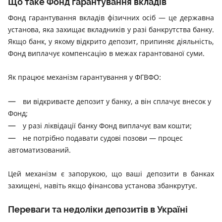
Що таке Фонд гарантування вкладів
Фонд гарантування вкладів фізичних осіб — це державна
установа, яка захищає вкладників у разі банкрутства банку.
Якщо банк, у якому відкрито депозит, припиняє діяльність,
Фонд виплачує компенсацію в межах гарантованої суми.
Як працює механізм гарантування у ФГВФО:
ви відкриваєте депозит у банку, а він сплачує внесок у
Фонд;
у разі ліквідації банку Фонд виплачує вам кошти;
не потрібно подавати судові позови — процес
автоматизований.
Цей механізм є запорукою, що ваші депозити в банках
захищені, навіть якщо фінансова установа збанкрутує.
Переваги та недоліки депозитів в Україні