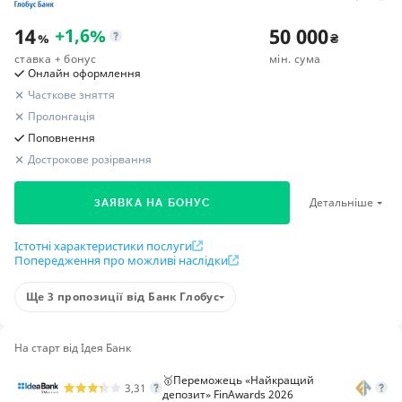
14
50 000
+
1,6
%
%
₴
ставка
+ бонус
мін. сума
Онлайн оформлення
Часткове зняття
Пролонгація
Поповнення
Дострокове розірвання
Детальніше
ЗАЯВКА НА БОНУС
Істотні характеристики послуги
Попередження про можливі наслідки
Ще 3 пропозиції від Банк Глобус
Розрахунок вашого прибутку
6 021,18
₴
Підсумковий дохід
На старт від Ідея Банк
616
₴
Бонус до депозиту
🥇Переможець «Найкращий
Сума вкладу
100 000
₴
3,31
депозит» FinAwards 2026