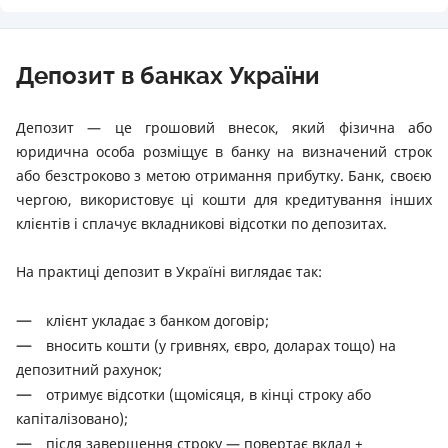
Депозит в банках України
Депозит — це грошовий внесок, який фізична або
юридична особа розміщує в банку на визначений строк
або безстроково з метою отримання прибутку. Банк, своєю
чергою, використовує ці кошти для кредитування інших
клієнтів і сплачує вкладникові відсотки по депозитах.
На практиці депозит в Україні виглядає так:
клієнт укладає з банком договір;
вносить кошти (у гривнях, євро, доларах тощо) на
депозитний рахунок;
отримує відсотки (щомісяця, в кінці строку або
капіталізовано);
після завершення строку — повертає вклад +