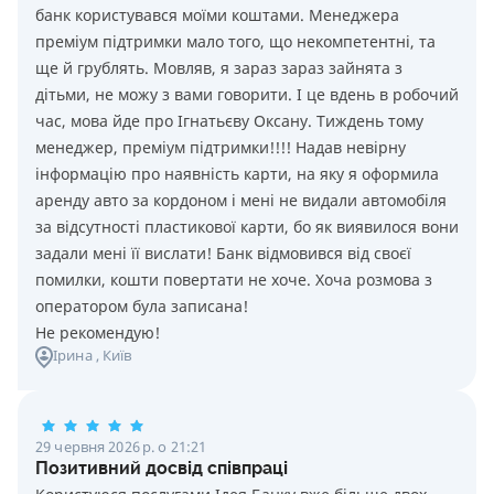
банк користувався моїми коштами. Менеджера
преміум підтримки мало того, що некомпетентні, та
ще й грублять. Мовляв, я зараз зараз зайнята з
дітьми, не можу з вами говорити. І це вдень в робочий
час, мова йде про Ігнатьєву Оксану. Тиждень тому
менеджер, преміум підтримки!!!! Надав невірну
інформацію про наявність карти, на яку я оформила
аренду авто за кордоном і мені не видали автомобіля
за відсутності пластикової карти, бо як виявилося вони
задали мені її вислати! Банк відмовився від своєї
помилки, кошти повертати не хоче. Хоча розмова з
оператором була записана!
Не рекомендую!
Ірина
, Київ
29 червня 2026 р. о 21:21
Позитивний досвід співпраці