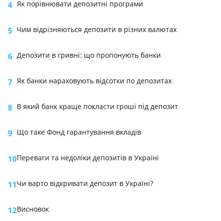
Як порівнювати депозитні програми
4
Чим відрізняються депозити в різних валютах
5
Депозити в гривні: що пропонують банки
6
Як банки нараховують відсотки по депозитах
7
В який банк краще покласти гроші під депозит
8
Що таке Фонд гарантування вкладів
9
Переваги та недоліки депозитів в Україні
10
Чи варто відкривати депозит в Україні?
11
Висновок
12