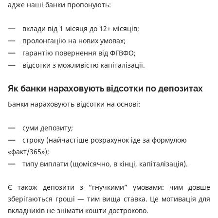
адже наші банки пропонують:
вклади від 1 місяця до 12+ місяців;
пролонгацію на нових умовах;
гарантію повернення від ФГВФО;
відсотки з можливістю капіталізації.
Як банки нараховують відсотки по депозитах
Банки нараховують відсотки на основі:
суми депозиту;
строку (найчастіше розрахунок іде за формулою
«факт/365»);
типу виплати (щомісячно, в кінці, капіталізація).
Є також депозити з “гнучкими” умовами: чим довше
зберігаються гроші — тим вища ставка. Це мотивація для
вкладників не знімати кошти достроково.