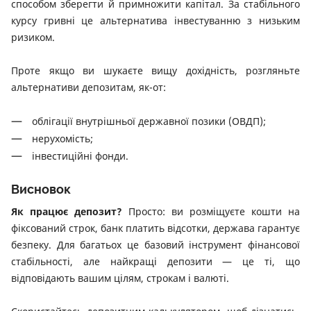
способом зберегти й примножити капітал. За стабільного
курсу гривні це альтернатива інвестуванню з низьким
ризиком.
Проте якщо ви шукаєте вищу дохідність, розгляньте
альтернативи депозитам, як-от:
облігації внутрішньої державної позики (ОВДП);
нерухомість;
інвестиційні фонди.
Висновок
Як працює депозит?
Просто: ви розміщуєте кошти на
фіксований строк, банк платить відсотки, держава гарантує
безпеку. Для багатьох це базовий інструмент фінансової
стабільності, але найкращі депозити — це ті, що
відповідають вашим цілям, строкам і валюті.