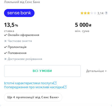
Кешбек до 3% за поповнення депозиту від Банку Альянс
Дохід до сплати податків
15 500
₴
Лояльний від Сенс Банк
Для депозитів строком від 3 до 12 місяців без
Умови
дострокового розірвання, що відкриті у період акції, та
3,14
Сума вкладу
при умові їх поповненння від 1000 грн.
10 000-50 000 000 ₴
13,5
5 000
%
₴
Строк вкладу
Розрахунок вашого прибутку
ставка
мін. сума
1 рік
Онлайн оформлення
5 856,38
₴
Підсумковий дохід
Група вкладників
Часткове зняття
для фізичних осіб
Пролонгація
Сума вкладу
100 000
₴
Поповнення
Поповнення
Строк вкладу
6 місяців
Ні
Дострокове розірвання
Виплата відсотків
Утримано податків
1 749
₴
Щомісяця
Дохід до сплати податків
7 605,38
₴
Необхідні документи
Детальніше
ВСІ УМОВИ
Умови
Паспорт, ІПН
Сума вкладу
Відсоткові ставки
Істотні характеристики послуги
1 000-50 000 000 ₴
Попередження про можливі наслідки
Строк вкладу
Строк
Ставка
Сума
Поповненн
6 місяців
Ще 4 пропозиції від Сенс Банк
Розрахунок вашого прибутку
Група вкладників
2 роки
12
%
10 000
-
50 000 000
₴
Ні
17 177,65
₴
для фізичних осіб
Підсумковий дохід
Поповнення