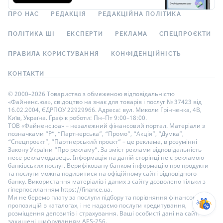
ПРО НАС
РЕДАКЦІЯ
РЕДАКЦІЙНА ПОЛІТИКА
ПОЛІТИКА ШІ
ЕКСПЕРТИ
РЕКЛАМА
СПЕЦПРОЄКТИ
ПРАВИЛА КОРИСТУВАННЯ
КОНФІДЕНЦІЙНІСТЬ
КОНТАКТИ
© 2000–2026 Товариство з обмеженою відповідальністю
«Файненс.юа», свідоцтво на знак для товарів і послуг № 37423 від
16.02.2004, ЄДРПОУ 22929966. Адреса: вул. Миколи Грінченка, 4В,
Київ, Україна. Графік роботи: Пн–Пт 9:00–18:00.
ТОВ «Файненс.юа» – незалежний фінансовий портал. Матеріали з
позначками “Р”, “Партнерська”, “Промо”, “Акція”, “Думка”,
“Спецпроєкт”, “Партнерський проєкт” – це реклама, в розумінні
Закону України “Про рекламу”. За зміст реклами відповідальність
несе рекламодавець. Інформація на даній сторінці не є рекламою
банківських послуг. Верифіковану банком інформацію про продукти
та послуги можна подивитися на офіційному сайті відповідного
банку. Використання матеріалів і даних з сайту дозволено тільки з
гіперпосиланням https://finance.ua.
Ми не беремо плату за послуги підбору та порівняння фінансових
пропозицій в каталогах, і не надаємо послуги кредитування,
розміщення депозитів і страхування. Ваші особисті дані на сайті
захищені шифруванням AES-256.