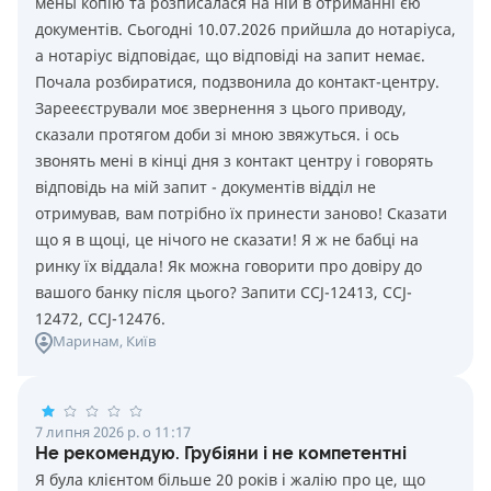
мены копію та розписалася на ній в отриманні єю
документів. Сьогодні 10.07.2026 прийшла до нотаріуса,
а нотаріус відповідає, що відповіді на запит немає.
Почала розбиратися, подзвонила до контакт-центру.
Зарееєстрували моє звернення з цього приводу,
сказали протягом доби зі мною звяжуться. і ось
звонять мені в кінці дня з контакт центру і говорять
відповідь на мій запит - документів відділ не
отримував, вам потрібно їх принести заново! Сказати
що я в щоці, це нічого не сказати! Я ж не бабці на
ринку їх віддала! Як можна говорити про довіру до
вашого банку після цього? Запити ССJ-12413, CCJ-
12472, CCJ-12476.
Маринам
, Київ
7 липня 2026 р. о 11:17
Не рекомендую. Грубіяни і не компетентні
Я була клієнтом більше 20 років і жалію про це, що