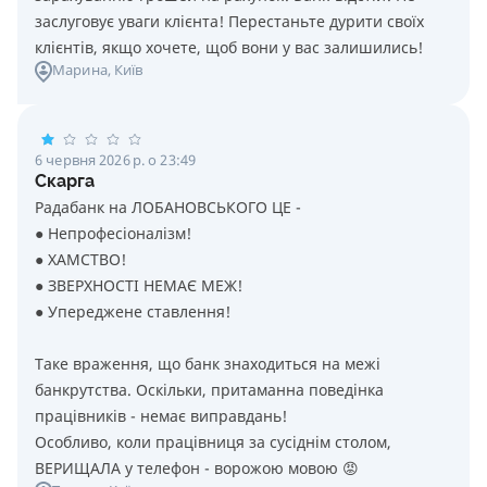
заслуговує уваги клієнта! Перестаньте дурити своїх
клієнтів, якщо хочете, щоб вони у вас залишились!
Марина
, Київ
6 червня 2026 р. о 23:49
Скарга
Радабанк на ЛОБАНОВСЬКОГО ЦЕ -
● Непрофесіоналізм!
● ХАМСТВО!
● ЗВЕРХНОСТІ НЕМАЄ МЕЖ!
● Упереджене ставлення!
Таке враження, що банк знаходиться на межі
банкрутства. Оскільки, притаманна поведінка
працівників - немає виправдань!
Особливо, коли працівниця за сусіднім столом,
ВЕРИЩАЛА у телефон - ворожою мовою 😡