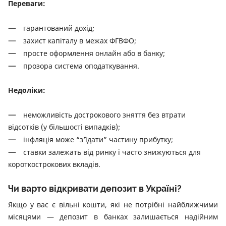
Переваги:
гарантований дохід;
захист капіталу в межах ФГВФО;
просте оформлення онлайн або в банку;
прозора система оподаткування.
Недоліки:
неможливість дострокового зняття без втрати
відсотків (у більшості випадків);
інфляція може “з’їдати” частину прибутку;
ставки залежать від ринку і часто знижуються для
короткострокових вкладів.
Чи варто відкривати депозит в Україні?
Якщо у вас є вільні кошти, які не потрібні найближчими
місяцями — депозит в банках залишається надійним