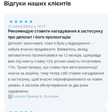
1.5 року
12
%
10 000
-
50 000 000
₴
Ні
Відгуки наших клієнтів
Сума вкладу
100 000
₴
Так
Строк вкладу
1.5 року
Виплата відсотків
1 рік
15.5
%
10 000
-
50 000 000
₴
Ні
Щомісяця, Капіталізація
Утримано податків
5 130
₴
Необхідні документи
Дохід до сплати податків
22 307,65
₴
6 місяців
15.5
%
10 000
-
50 000 000
₴
Ні
27 липня 2026 р. о 18:27
Паспорт, ІПН
Умови
Рекомендую ставити нагадування в застосунку
Відсоткові ставки
3 місяці
15
%
10 000
-
50 000 000
₴
Ні
Сума вкладу
про депозит і його пролонгацію
5 000-40 000 000 ₴
Строк
Ставка
Сума
Поповнення
Депозит закінчився, поки я була у відрядженні -
Вся інформація про депозит
Строк вкладу
Детальніше
забула вчасно продовжити. Виявилось, вклад
1.5 року
2 роки
10
%
1 000
-
50 000 000
₴
Так
автоматично пролонгувався на 12 місяців, щоправда
Група вкладників
вже під нижчу ставку 12% річних замість початкових
для фізичних осіб, для пенсіонерів
1.5 року
10
%
1 000
-
50 000 000
₴
Так
17%. Трохи прикро, що ставка при автопролонгації
Поповнення
нижча за акційну, тому тепер собі ставлю нагадування
Так
17 місяців
10
%
1 000
-
50 000 000
₴
Так
в застосунку, щоб вчасно переоформлювати на нових
Виплата відсотків
Щомісяця, Капіталізація
умовах. А загалом обслуговування за два роки
16 місяців
10
%
1 000
-
50 000 000
₴
Так
Необхідні документи
задоволена.
Паспорт, ІПН
Соломія Примак В.
, Коломия
15 місяців
10
%
1 000
-
50 000 000
₴
Так
Відсоткові ставки
Показати ще
Строк
Ставка
Сума
Поповнення