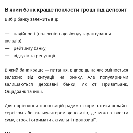
В який банк краще покласти гроші під депозит
Вибір банку залежить від:
надійності (належність до Фонду гарантування
вкладів);
рейтингу банку;
відгуків та репутації.
В який банк краще — питання, відповідь на яке змінюється
залежно від ситуації на ринку. Але популярними
залишаються державні банки, як от ПриватБанк,
Ощадбанк та інші.
Для порівняння пропозицій радимо скористатися онлайн-
сервісом або калькулятором депозитів, де можна ввести
суму, строк і отримати актуальні пропозиції.