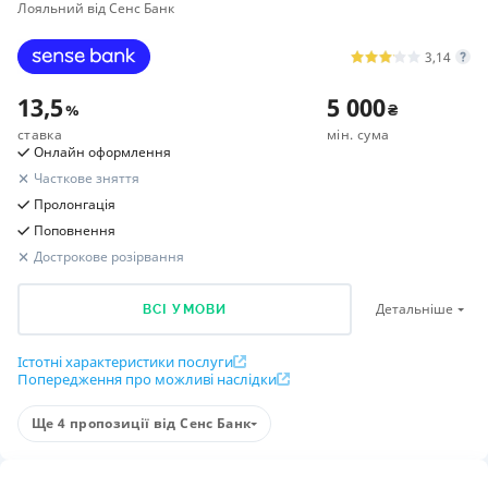
Кешбек до 3% за поповнення депозиту від Банку Альянс
Дохід до сплати податків
15 500
₴
Лояльний від Сенс Банк
Для депозитів строком від 3 до 12 місяців без
Умови
дострокового розірвання, що відкриті у період акції, та
3,14
Сума вкладу
при умові їх поповненння від 1000 грн.
10 000-50 000 000 ₴
13,5
5 000
%
₴
Строк вкладу
Розрахунок вашого прибутку
ставка
мін. сума
1 рік
Онлайн оформлення
5 856,38
₴
Підсумковий дохід
Група вкладників
Часткове зняття
для фізичних осіб
Пролонгація
Сума вкладу
100 000
₴
Поповнення
Поповнення
Строк вкладу
6 місяців
Ні
Дострокове розірвання
Виплата відсотків
Утримано податків
1 749
₴
Щомісяця
Дохід до сплати податків
7 605,38
₴
Необхідні документи
Детальніше
ВСІ УМОВИ
Умови
Паспорт, ІПН
Сума вкладу
Відсоткові ставки
Істотні характеристики послуги
1 000-50 000 000 ₴
Попередження про можливі наслідки
Строк вкладу
Строк
Ставка
Сума
Поповненн
6 місяців
Ще 4 пропозиції від Сенс Банк
Розрахунок вашого прибутку
Група вкладників
2 роки
12
%
10 000
-
50 000 000
₴
Ні
17 177,65
₴
для фізичних осіб
Підсумковий дохід
Поповнення