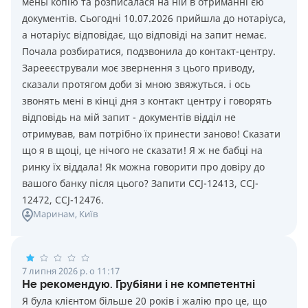
мены копію та розписалася на ній в отриманні єю
документів. Сьогодні 10.07.2026 прийшла до нотаріуса,
а нотаріус відповідає, що відповіді на запит немає.
Почала розбиратися, подзвонила до контакт-центру.
Зарееєстрували моє звернення з цього приводу,
сказали протягом доби зі мною звяжуться. і ось
звонять мені в кінці дня з контакт центру і говорять
відповідь на мій запит - документів відділ не
отримував, вам потрібно їх принести заново! Сказати
що я в щоці, це нічого не сказати! Я ж не бабці на
ринку їх віддала! Як можна говорити про довіру до
вашого банку після цього? Запити ССJ-12413, CCJ-
12472, CCJ-12476.
Маринам
, Київ
7 липня 2026 р. о 11:17
Не рекомендую. Грубіяни і не компетентні
Я була клієнтом більше 20 років і жалію про це, що