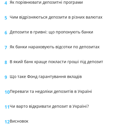
Як порівнювати депозитні програми
4
Чим відрізняються депозити в різних валютах
5
Депозити в гривні: що пропонують банки
6
Як банки нараховують відсотки по депозитах
7
В який банк краще покласти гроші під депозит
8
Що таке Фонд гарантування вкладів
9
Переваги та недоліки депозитів в Україні
10
Чи варто відкривати депозит в Україні?
11
Висновок
12