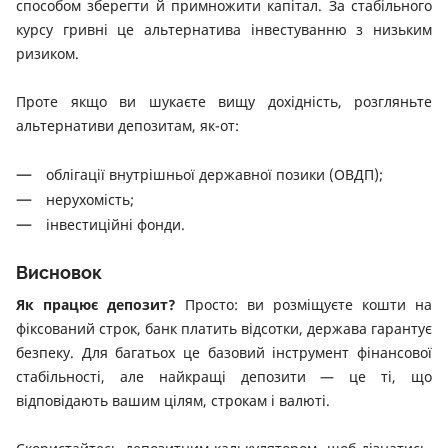
способом зберегти й примножити капітал. За стабільного
курсу гривні це альтернатива інвестуванню з низьким
ризиком.
Проте якщо ви шукаєте вищу дохідність, розгляньте
альтернативи депозитам, як-от:
облігації внутрішньої державної позики (ОВДП);
нерухомість;
інвестиційні фонди.
Висновок
Як працює депозит?
Просто: ви розміщуєте кошти на
фіксований строк, банк платить відсотки, держава гарантує
безпеку. Для багатьох це базовий інструмент фінансової
стабільності, але найкращі депозити — це ті, що
відповідають вашим цілям, строкам і валюті.