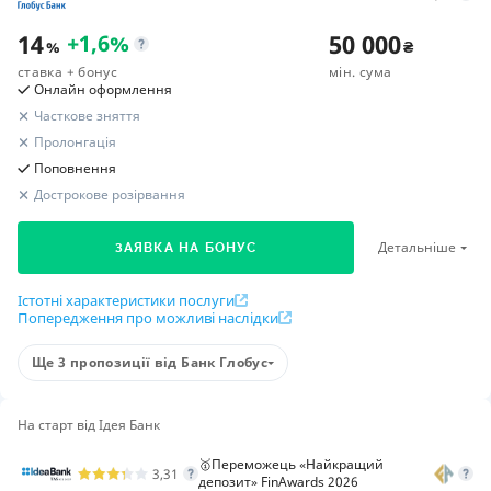
14
50 000
+
1,6
%
%
₴
ставка
+ бонус
мін. сума
Онлайн оформлення
Часткове зняття
Пролонгація
Поповнення
Дострокове розірвання
Детальніше
ЗАЯВКА НА БОНУС
Істотні характеристики послуги
Попередження про можливі наслідки
Ще 3 пропозиції від Банк Глобус
Розрахунок вашого прибутку
6 021,18
₴
Підсумковий дохід
На старт від Ідея Банк
616
₴
Бонус до депозиту
🥇Переможець «Найкращий
Сума вкладу
100 000
₴
3,31
депозит» FinAwards 2026