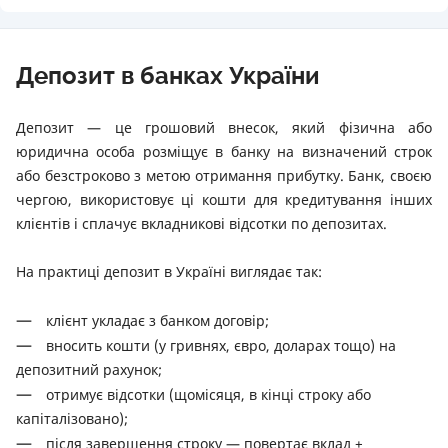
Депозит в банках України
Депозит — це грошовий внесок, який фізична або
юридична особа розміщує в банку на визначений строк
або безстроково з метою отримання прибутку. Банк, своєю
чергою, використовує ці кошти для кредитування інших
клієнтів і сплачує вкладникові відсотки по депозитах.
На практиці депозит в Україні виглядає так:
клієнт укладає з банком договір;
вносить кошти (у гривнях, євро, доларах тощо) на
депозитний рахунок;
отримує відсотки (щомісяця, в кінці строку або
капіталізовано);
після завершення строку — повертає вклад +