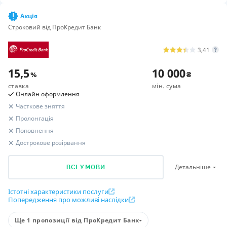
Вся інформація про депозит
9 508,77
₴
Підсумковий дохід
Детальніше
Акція
Сума вкладу
100 000
₴
Строковий від ПроКредит Банк
Строк вкладу
9 місяців
Утримано податків
2 840
₴
3,41
Дохід до сплати податків
12 348,77
₴
15,5
10 000
%
₴
Умови
ставка
мін. сума
Сума вкладу
Онлайн оформлення
500-50 000 000 ₴
Часткове зняття
Строк вкладу
Пролонгація
9 місяців
Поповнення
Група вкладників
Дострокове розірвання
для фізичних осіб
Поповнення
Ні
Детальніше
ВСІ УМОВИ
Виплата відсотків
Наприкінці строку
Істотні характеристики послуги
Попередження про можливі наслідки
Необхідні документи
Паспорт, ІПН
Ще 1 пропозиції від ПроКредит Банк
500 UAH новим клієнтам за відкриття депозиту від
Відсоткові ставки