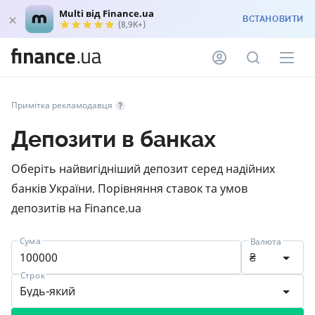
Multi від Finance.ua
ВСТАНОВИТИ
(8,9K+)
Примітка рекламодавця
Депозити в банках
Оберіть найвигідніший депозит серед надійних
банків України. Порівняння ставок та умов
депозитів на Finance.ua
Сума
Валюта
₴
Строк
Будь-який