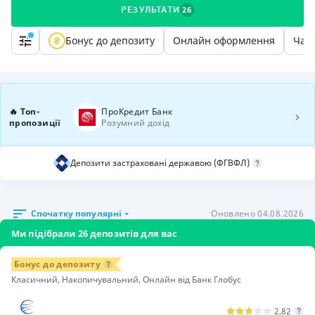
26
РЕЗУЛЬТАТИ
Бонус до депозиту
Онлайн оформлення
Част
🔥 Топ-
ПроКредит Банк
пропозиції
Розумний дохід
Депозити застраховані державою (ФГВФЛ)
Спочатку популярні
Оновлено 04.08.2026
Ми підібрали 26 депозитів для вас
Бонус до депозиту
Класичний, Накопичувальний, Онлайн від Банк Глобус
2,82