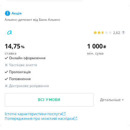
ПроКредит Банку
Строк
Ставка
Сума
Поповненн
Оформте строковий депозит у гривнях на суму від 10 000
Акція
грн строком від 3 місяців. Зробіть це до кінця наступного
Альянс-депозит від Банк Альянс
1098 днів
14
%
500
-
50 000 000
₴
Ні
місяця після відкриття рахунку. Отримайте 500 грн
(після податків) на ваш рахунок.
2,62
1098 днів
13.5
%
500
-
50 000 000
₴
Ні
14,75
500 гривень за нового депозитного клієнта у ПроКредит
1 000
%
₴
2 роки
14
%
500
-
50 000 000
₴
Ні
Банку
ставка
мін. сума
За вашою рекомендацією новий клієнт відкриє рахунок і
Онлайн оформлення
2 роки
13.5
%
500
-
50 000 000
₴
Ні
строковий депозит, ви в наступному місяці отримаєте
Часткове зняття
500 грн на рахунок за кожного клієнта. Максимально
Пролонгація
1.5 року
14
%
500
-
50 000 000
₴
Ні
1500 грн/міс і 5000 грн за весь строк Акції
Поповнення
Показати ще
Дострокове розірвання
Розрахунок вашого прибутку
Вся інформація про депозит
11 935
₴
Детальніше
Підсумковий дохід
Детальніше
ВСІ УМОВИ
Сума вкладу
100 000
₴
Істотні характеристики послуги
Строк вкладу
1 рік
Попередження про можливі наслідки
Утримано податків
3 565
₴