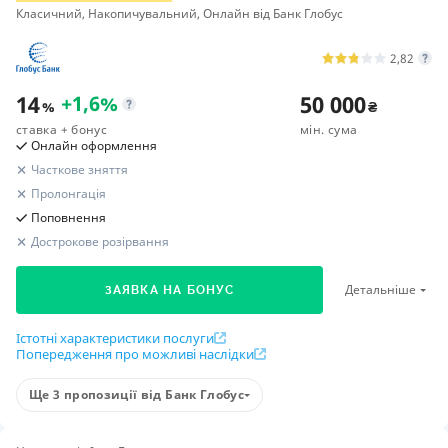
Класичний, Накопичувальний, Онлайн від Банк Глобус
2,82
14
50 000
+
1,6
%
%
₴
ставка
+ бонус
мін. сума
Онлайн оформлення
Часткове зняття
Пролонгація
Поповнення
Дострокове розірвання
Детальніше
ЗАЯВКА НА БОНУС
Істотні характеристики послуги
Попередження про можливі наслідки
Ще 3 пропозиції від Банк Глобус
Розрахунок вашого прибутку
6 021,18
₴
Підсумковий дохід