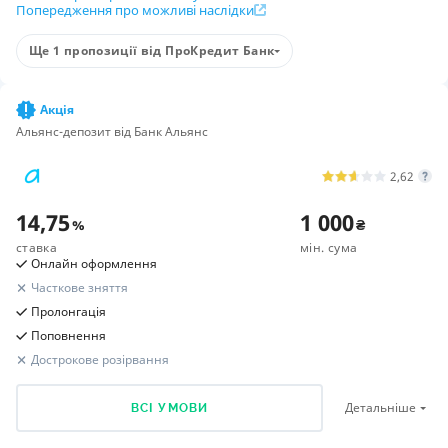
Попередження про можливі наслідки
Необхідні документи
Паспорт, ІПН
Ще 1 пропозиції від ПроКредит Банк
500 UAH новим клієнтам за відкриття депозиту від
Відсоткові ставки
ПроКредит Банку
Строк
Ставка
Сума
Поповненн
Оформте строковий депозит у гривнях на суму від 10 000
Акція
грн строком від 3 місяців. Зробіть це до кінця наступного
Альянс-депозит від Банк Альянс
1098 днів
14
%
500
-
50 000 000
₴
Ні
місяця після відкриття рахунку. Отримайте 500 грн
(після податків) на ваш рахунок.
2,62
1098 днів
13.5
%
500
-
50 000 000
₴
Ні
14,75
500 гривень за нового депозитного клієнта у ПроКредит
1 000
%
₴
2 роки
14
%
500
-
50 000 000
₴
Ні
Банку
ставка
мін. сума
За вашою рекомендацією новий клієнт відкриє рахунок і
Онлайн оформлення
2 роки
13.5
%
500
-
50 000 000
₴
Ні
строковий депозит, ви в наступному місяці отримаєте
Часткове зняття
500 грн на рахунок за кожного клієнта. Максимально
Пролонгація
1.5 року
14
%
500
-
50 000 000
₴
Ні
1500 грн/міс і 5000 грн за весь строк Акції
Поповнення
Показати ще
Дострокове розірвання
Розрахунок вашого прибутку
Вся інформація про депозит
11 935
₴
Детальніше
Підсумковий дохід
Детальніше
ВСІ УМОВИ
Сума вкладу
100 000
₴