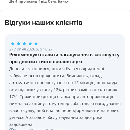
Ще 4 пропозиції від Сенс Банк
Розрахунок вашого прибутку
Група вкладників
2 роки
12
%
10 000
-
50 000 000
₴
Ні
17 177,65
₴
для фізичних осіб
Підсумковий дохід
Поповнення
1.5 року
12
%
10 000
-
50 000 000
₴
Ні
Відгуки наших клієнтів
Сума вкладу
100 000
₴
Так
Строк вкладу
1.5 року
Виплата відсотків
1 рік
15.5
%
10 000
-
50 000 000
₴
Ні
Щомісяця, Капіталізація
Утримано податків
5 130
₴
Необхідні документи
Дохід до сплати податків
22 307,65
₴
6 місяців
15.5
%
10 000
-
50 000 000
₴
Ні
27 липня 2026 р. о 18:27
Паспорт, ІПН
Умови
Рекомендую ставити нагадування в застосунку
Відсоткові ставки
3 місяці
15
%
10 000
-
50 000 000
₴
Ні
Сума вкладу
про депозит і його пролонгацію
5 000-40 000 000 ₴
Строк
Ставка
Сума
Поповнення
Депозит закінчився, поки я була у відрядженні -
Вся інформація про депозит
Строк вкладу
Детальніше
забула вчасно продовжити. Виявилось, вклад
1.5 року
2 роки
10
%
1 000
-
50 000 000
₴
Так
автоматично пролонгувався на 12 місяців, щоправда
Група вкладників
вже під нижчу ставку 12% річних замість початкових
для фізичних осіб, для пенсіонерів
1.5 року
10
%
1 000
-
50 000 000
₴
Так
17%. Трохи прикро, що ставка при автопролонгації
Поповнення
нижча за акційну, тому тепер собі ставлю нагадування
Так
17 місяців
10
%
1 000
-
50 000 000
₴
Так
в застосунку, щоб вчасно переоформлювати на нових
Виплата відсотків
Щомісяця, Капіталізація
умовах. А загалом обслуговування за два роки
16 місяців
10
%
1 000
-
50 000 000
₴
Так
Необхідні документи
задоволена.