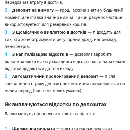
передбачає втрату відсотків.
Депозит на вимогу
— гроші можна зняти у будь-який
момент, але ставка значно нижча. Такий рахунок частіше
використовується для резервних коштів.
З щомісячною виплатою відсотків
— підходить для
тих, хто хоче отримувати регулярний дохід, наприклад,
пенсіонерів.
З капіталізацією відсотків
— дозволяє заробити
більше завдяки ефекту складного відсотка, коли нараховані
відсотки додаються до тіла вкладу.
Автоматичний пролонгований депозит
— після
завершення строку депозит автоматично поновлюється на
новий період (часто на нових умовах).
Як виплачуються відсотки по депозитах
Банки можуть пропонувати кілька варіантів:
Щомісячна виплата
— відсотки нараховуються і