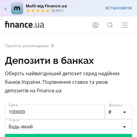
Multi від Finance.ua
ВСТАНОВИТИ
(8,9K+)
Примітка рекламодавця
Депозити в банках
Оберіть найвигідніший депозит серед надійних
банків України. Порівняння ставок та умов
депозитів на Finance.ua
Сума
Валюта
₴
Строк
Будь-який