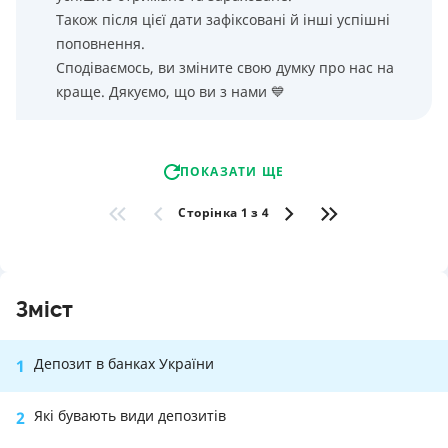
Також після цієї дати зафіксовані й інші успішні
поповнення.
Сподіваємось, ви зміните свою думку про нас на
краще. Дякуємо, що ви з нами 💙
ПОКАЗАТИ ЩЕ
Сторінка 1 з 4
Зміст
Депозит в банках України
1
Які бувають види депозитів
2