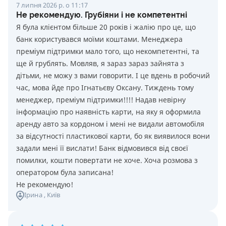
7 липня 2026 р. о 11:17
Не рекомендую. Грубіяни і не компетентні
Я була клієнтом більше 20 років і жалію про це, що
банк користувався моїми коштами. Менеджера
преміум підтримки мало того, що некомпетентні, та
ще й грублять. Мовляв, я зараз зараз зайнята з
дітьми, не можу з вами говорити. І це вдень в робочий
час, мова йде про Ігнатьєву Оксану. Тиждень тому
менеджер, преміум підтримки!!!! Надав невірну
інформацію про наявність карти, на яку я оформила
аренду авто за кордоном і мені не видали автомобіля
за відсутності пластикової карти, бо як виявилося вони
задали мені її вислати! Банк відмовився від своєї
помилки, кошти повертати не хоче. Хоча розмова з
оператором була записана!
Не рекомендую!
Ірина
, Київ