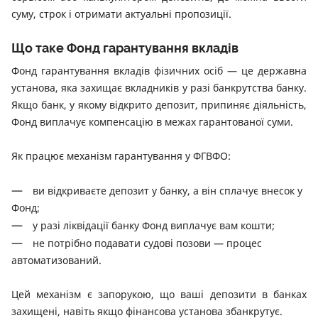
суму, строк і отримати актуальні пропозиції.
Що таке Фонд гарантування вкладів
Фонд гарантування вкладів фізичних осіб — це державна
установа, яка захищає вкладників у разі банкрутства банку.
Якщо банк, у якому відкрито депозит, припиняє діяльність,
Фонд виплачує компенсацію в межах гарантованої суми.
Як працює механізм гарантування у ФГВФО:
ви відкриваєте депозит у банку, а він сплачує внесок у
Фонд;
у разі ліквідації банку Фонд виплачує вам кошти;
не потрібно подавати судові позови — процес
автоматизований.
Цей механізм є запорукою, що ваші депозити в банках
захищені, навіть якщо фінансова установа збанкрутує.