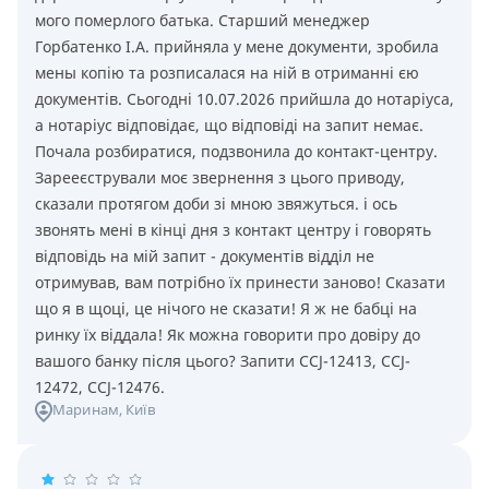
мого померлого батька. Старший менеджер
Горбатенко І.А. прийняла у мене документи, зробила
мены копію та розписалася на ній в отриманні єю
документів. Сьогодні 10.07.2026 прийшла до нотаріуса,
а нотаріус відповідає, що відповіді на запит немає.
Почала розбиратися, подзвонила до контакт-центру.
Зарееєстрували моє звернення з цього приводу,
сказали протягом доби зі мною звяжуться. і ось
звонять мені в кінці дня з контакт центру і говорять
відповідь на мій запит - документів відділ не
отримував, вам потрібно їх принести заново! Сказати
що я в щоці, це нічого не сказати! Я ж не бабці на
ринку їх віддала! Як можна говорити про довіру до
вашого банку після цього? Запити ССJ-12413, CCJ-
12472, CCJ-12476.
Маринам
, Київ