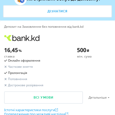
Сума вкладу
100 000
₴
14
%
+
1
%
річних від вкладу
50 000
-
50 000 000
₴
(від 335
Строк вкладу
3 місяці
Вся інформація про депозит
до 364
Детальніше
ДІЗНАТИСЯ
Утримано податків
985
₴
днів)
Дохід до сплати податків
4 284,93
₴
10
Депозит на Замовлення без поповнення від bank.kd
Умови
місяців
Сума вкладу
14
%
+
1
%
річних від вкладу
50 000
-
50 000 000
₴
(від 304
1 000-50 000 ₴
до 334
Строк вкладу
днів)
16,45
500
3 місяці
%
₴
Показати ще
Група вкладників
ставка
мін. сума
Онлайн оформлення
для фізичних осіб
Вся інформація про депозит
Часткове зняття
Поповнення
Детальніше
Ні
Пролонгація
Виплата відсотків
Поповнення
Наприкінці строку
Дострокове розірвання
Необхідні документи
Паспорт, ІПН
Детальніше
ВСІ УМОВИ
Відсоткові ставки
Істотні характеристики послуги
Строк
Ставка
Сума
Поповненн
Попередження про можливі наслідки