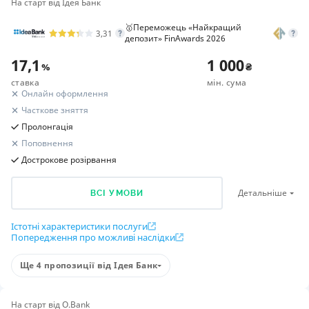
На старт від Ідея Банк
616
₴
Бонус до депозиту
🥇Переможець «Найкращий
Сума вкладу
100 000
₴
3,31
депозит» FinAwards 2026
Строк вкладу
6 місяців
17,1
1 000
Утримано податків
1 798
₴
%
₴
Дохід до сплати податків
7 819,18
₴
ставка
мін. сума
Онлайн оформлення
Умови
Часткове зняття
Сума вкладу
Пролонгація
50 000-50 000 000 ₴
Поповнення
Строк вкладу
Дострокове розірвання
6 місяців (177-212 днів)
Група вкладників
Детальніше
для фізичних осіб
ВСІ УМОВИ
Поповнення
Так
Істотні характеристики послуги
Попередження про можливі наслідки
Виплата відсотків
Наприкінці строку, Щомісяця
Ще 4 пропозиції від Ідея Банк
Необхідні документи
Розрахунок вашого прибутку
Паспорт, ІПН
0
₴
Підсумковий дохід
Відсоткові ставки
На старт від O.Bank