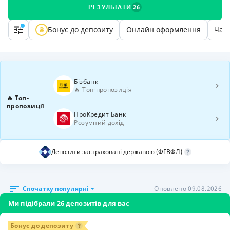
26
РЕЗУЛЬТАТИ
Бонус до депозиту
Онлайн оформлення
Част
Бізбанк
🔥 Топ-пропозиція
🔥 Топ-
пропозиції
ПроКредит Банк
Розумний дохід
Депозити застраховані державою (ФГВФЛ)
Спочатку популярні
Оновлено 09.08.2026
Ми підібрали 26 депозитів для вас
Бонус до депозиту