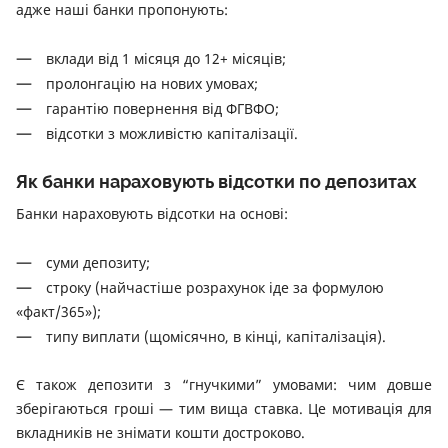
адже наші банки пропонують:
вклади від 1 місяця до 12+ місяців;
пролонгацію на нових умовах;
гарантію повернення від ФГВФО;
відсотки з можливістю капіталізації.
Як банки нараховують відсотки по депозитах
Банки нараховують відсотки на основі:
суми депозиту;
строку (найчастіше розрахунок іде за формулою
«факт/365»);
типу виплати (щомісячно, в кінці, капіталізація).
Є також депозити з “гнучкими” умовами: чим довше
зберігаються гроші — тим вища ставка. Це мотивація для
вкладників не знімати кошти достроково.