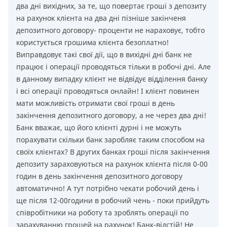
два дні вихідних, за те, що повертає гроші з депозиту
на рахунок клієнта на два дні пізніше закінченя
депозитного договору- проценти не нараховує, тобто
користується грошима клієнта безоплатно!
Виправдовує такі свої дії, що в вихідні дні банк не
працює і операції проводяться тільки в робочі дні. Але
в данному випадку клієнт не відвідує відділення банку
і всі операції проводяться онлайн! І клієнт повинен
мати можливість отримати свої гроші в день
закінчення депозитного договору, а не через два дні!
Банк вважає, що його клієнті дурні і не можуть
порахувати скільки банк заробляє таким способом на
своїх клієнтах? В других банках гроші після закінчення
депозиту зараховуються на рахунок клієнта після 0-00
годин в день закінчення депозитного договору
автоматично! А тут потрібно чекати робочий день і
ще після 12-00години в робочий чень - поки прийдуть
співробітники на роботу та зроблять операції по
зарахуванню грошей на рахунок! Банк-відстій! Не