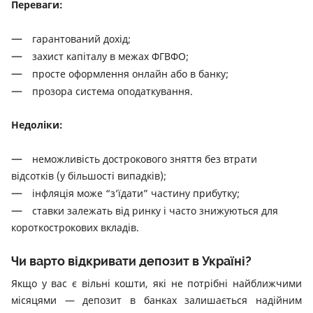
Переваги:
гарантований дохід;
захист капіталу в межах ФГВФО;
просте оформлення онлайн або в банку;
прозора система оподаткування.
Недоліки:
неможливість дострокового зняття без втрати
відсотків (у більшості випадків);
інфляція може “з’їдати” частину прибутку;
ставки залежать від ринку і часто знижуються для
короткострокових вкладів.
Чи варто відкривати депозит в Україні?
Якщо у вас є вільні кошти, які не потрібні найближчими
місяцями — депозит в банках залишається надійним