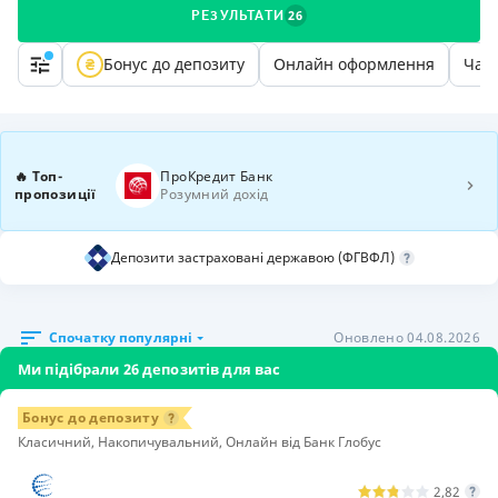
26
РЕЗУЛЬТАТИ
Бонус до депозиту
Онлайн оформлення
Част
🔥 Топ-
ПроКредит Банк
пропозиції
Розумний дохід
Депозити застраховані державою (ФГВФЛ)
Спочатку популярні
Оновлено 04.08.2026
Ми підібрали 26 депозитів для вас
Бонус до депозиту
Класичний, Накопичувальний, Онлайн від Банк Глобус
2,82