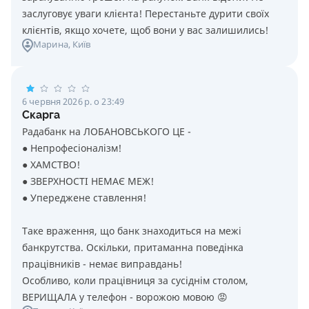
заслуговує уваги клієнта! Перестаньте дурити своїх
клієнтів, якщо хочете, щоб вони у вас залишились!
Марина
, Київ
6 червня 2026 р. о 23:49
Скарга
Радабанк на ЛОБАНОВСЬКОГО ЦЕ -
● Непрофесіоналізм!
● ХАМСТВО!
● ЗВЕРХНОСТІ НЕМАЄ МЕЖ!
● Упереджене ставлення!
Таке враження, що банк знаходиться на межі
банкрутства. Оскільки, притаманна поведінка
працівників - немає виправдань!
Особливо, коли працівниця за сусіднім столом,
ВЕРИЩАЛА у телефон - ворожою мовою 😡