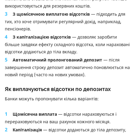
використовується для резервних коштів.
З щомісячною виплатою відсотків
— підходить для
тих, хто хоче отримувати регулярний дохід, наприклад,
пенсіонерів.
З капіталізацією відсотків
— дозволяє заробити
більше завдяки ефекту складного відсотка, коли нараховані
відсотки додаються до тіла вкладу.
Автоматичний пролонгований депозит
— після
завершення строку депозит автоматично поновлюється на
новий період (часто на нових умовах).
Як виплачуються відсотки по депозитах
Банки можуть пропонувати кілька варіантів:
Щомісячна виплата
— відсотки нараховуються і
перераховуються на ваш рахунок кожного місяця.
Капіталізація
— відсотки додаються до тіла депозиту,