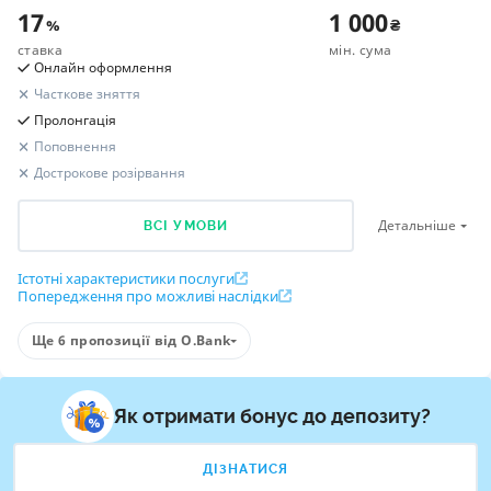
17
1 000
Дохід до сплати податків
8 523,29
₴
%
₴
2 роки
(від 724
ставка
мін. сума
Умови
15
%
+
0.35
%
від вкладу
50 000
-
50 000 000
₴
Онлайн оформлення
до 914
Сума вкладу
днів)
Часткове зняття
1 000-100 000 ₴
Пролонгація
Строк вкладу
1.5
Поповнення
6 місяців
року
Дострокове розірвання
Група вкладників
14.5
%
+
0.35
%
від вкладу
50 000
-
50 000 000
₴
(від 543
для фізичних осіб
до 730
Детальніше
Поповнення
ВСІ УМОВИ
днів)
Ні
Виплата відсотків
1 рік
Істотні характеристики послуги
Попередження про можливі наслідки
Наприкінці строку
(від 365
14.5
%
+
0.7
%
від вкладу
50 000
-
50 000 000
₴
до 396
Необхідні документи
Ще 6 пропозиції від O.Bank
днів)
Паспорт, ІПН
Розрахунок вашого прибутку
Відсоткові ставки
3 299,93
₴
Підсумковий дохід
11
місяців
Строк
Ставка
Сума
Поповненн
Як отримати бонус до депозиту?
Сума вкладу
100 000
₴
14
%
+
1
%
річних від вкладу
50 000
-
50 000 000
₴
(від 335
Строк вкладу
3 місяці
до 364
6 місяців
17
%
1 000
-
100 000
₴
Ні
ДІЗНАТИСЯ
Утримано податків
985
₴
днів)