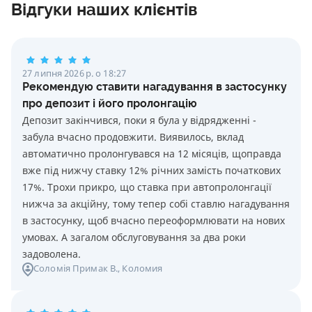
1.5 року
12
%
10 000
-
50 000 000
₴
Ні
Відгуки наших клієнтів
Сума вкладу
100 000
₴
Так
Строк вкладу
1.5 року
Виплата відсотків
1 рік
15.5
%
10 000
-
50 000 000
₴
Ні
Щомісяця, Капіталізація
Утримано податків
5 130
₴
Необхідні документи
Дохід до сплати податків
22 307,65
₴
6 місяців
15.5
%
10 000
-
50 000 000
₴
Ні
27 липня 2026 р. о 18:27
Паспорт, ІПН
Умови
Рекомендую ставити нагадування в застосунку
Відсоткові ставки
3 місяці
15
%
10 000
-
50 000 000
₴
Ні
Сума вкладу
про депозит і його пролонгацію
5 000-40 000 000 ₴
Строк
Ставка
Сума
Поповнення
Депозит закінчився, поки я була у відрядженні -
Вся інформація про депозит
Строк вкладу
Детальніше
забула вчасно продовжити. Виявилось, вклад
1.5 року
2 роки
10
%
1 000
-
50 000 000
₴
Так
автоматично пролонгувався на 12 місяців, щоправда
Група вкладників
вже під нижчу ставку 12% річних замість початкових
для фізичних осіб, для пенсіонерів
1.5 року
10
%
1 000
-
50 000 000
₴
Так
17%. Трохи прикро, що ставка при автопролонгації
Поповнення
нижча за акційну, тому тепер собі ставлю нагадування
Так
17 місяців
10
%
1 000
-
50 000 000
₴
Так
в застосунку, щоб вчасно переоформлювати на нових
Виплата відсотків
Щомісяця, Капіталізація
умовах. А загалом обслуговування за два роки
16 місяців
10
%
1 000
-
50 000 000
₴
Так
Необхідні документи
задоволена.
Паспорт, ІПН
Соломія Примак В.
, Коломия
15 місяців
10
%
1 000
-
50 000 000
₴
Так
Відсоткові ставки
Показати ще
Строк
Ставка
Сума
Поповнення