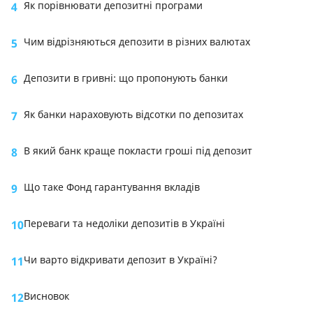
Як порівнювати депозитні програми
4
Чим відрізняються депозити в різних валютах
5
Депозити в гривні: що пропонують банки
6
Як банки нараховують відсотки по депозитах
7
В який банк краще покласти гроші під депозит
8
Що таке Фонд гарантування вкладів
9
Переваги та недоліки депозитів в Україні
10
Чи варто відкривати депозит в Україні?
11
Висновок
12