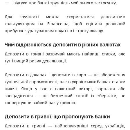
відгуки про банк і зручність мобільного застосунку.
Для зручності можна скористатися депозитним
калькулятором на Finance.ua, щоб оцінити реальний
прибуток з урахуванням податків і строку вкладу.
Чим відрізняються депозити в різних валютах
Депозити в гривні зазвичай мають найвищі ставки, але
тут і вищий ризик девальвації.
Депозити в доларах і депозити в євро — це збереження
купівельної спроможності, але в українських банках ставки
нижчі. Якщо у вас є валютний виторг, зарплата або
заощадження — це безпечний спосіб їх зберігати, не
конвертуючи зайвий раз у гривню.
Депозити в гривні: що пропонують банки
Депозити в гривні — найпопулярніші серед українців,