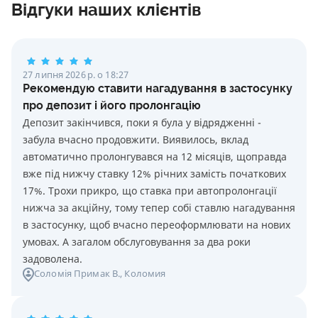
1.5 року
12
%
10 000
-
50 000 000
₴
Ні
Відгуки наших клієнтів
Сума вкладу
100 000
₴
Так
Строк вкладу
1.5 року
Виплата відсотків
1 рік
15.5
%
10 000
-
50 000 000
₴
Ні
Щомісяця, Капіталізація
Утримано податків
5 130
₴
Необхідні документи
Дохід до сплати податків
22 307,65
₴
6 місяців
15.5
%
10 000
-
50 000 000
₴
Ні
27 липня 2026 р. о 18:27
Паспорт, ІПН
Умови
Рекомендую ставити нагадування в застосунку
Відсоткові ставки
3 місяці
15
%
10 000
-
50 000 000
₴
Ні
Сума вкладу
про депозит і його пролонгацію
5 000-40 000 000 ₴
Строк
Ставка
Сума
Поповнення
Депозит закінчився, поки я була у відрядженні -
Вся інформація про депозит
Строк вкладу
Детальніше
забула вчасно продовжити. Виявилось, вклад
1.5 року
2 роки
10
%
1 000
-
50 000 000
₴
Так
автоматично пролонгувався на 12 місяців, щоправда
Група вкладників
вже під нижчу ставку 12% річних замість початкових
для фізичних осіб, для пенсіонерів
1.5 року
10
%
1 000
-
50 000 000
₴
Так
17%. Трохи прикро, що ставка при автопролонгації
Поповнення
нижча за акційну, тому тепер собі ставлю нагадування
Так
17 місяців
10
%
1 000
-
50 000 000
₴
Так
в застосунку, щоб вчасно переоформлювати на нових
Виплата відсотків
Щомісяця, Капіталізація
умовах. А загалом обслуговування за два роки
16 місяців
10
%
1 000
-
50 000 000
₴
Так
Необхідні документи
задоволена.
Паспорт, ІПН
Соломія Примак В.
, Коломия
15 місяців
10
%
1 000
-
50 000 000
₴
Так
Відсоткові ставки
Показати ще
Строк
Ставка
Сума
Поповнення