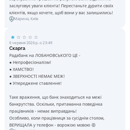
заслуговує уваги клієнта! Перестаньте дурити своїх
клієнтів, якщо хочете, щоб вони у вас залишились!
Марина
, Київ
6 червня 2026 р. о 23:49
Скарга
Радабанк на ЛОБАНОВСЬКОГО ЦЕ -
● Непрофесіоналізм!
● ХАМСТВО!
● ЗВЕРХНОСТІ НЕМАЄ МЕЖ!
● Упереджене ставлення!
Таке враження, що банк знаходиться на межі
банкрутства. Оскільки, притаманна поведінка
працівників - немає виправдань!
Особливо, коли працівниця за сусіднім столом,
ВЕРИЩАЛА у телефон - ворожою мовою 😡