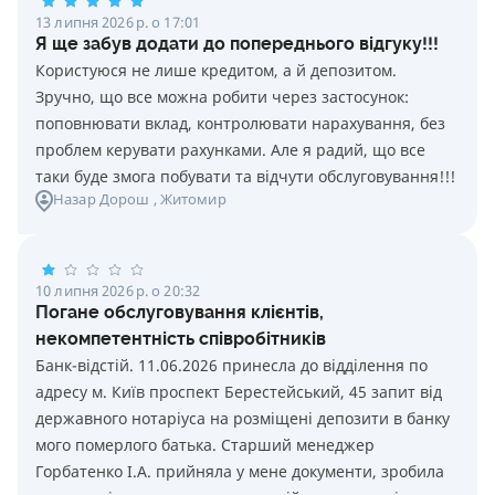
Вся інформація про депозит
13 липня 2026 р. о 17:01
Детальніше
Я ще забув додати до попереднього відгуку!!!
2 роки
13.5
%
5 000
-
40 000 000
₴
Ні
Користуюся не лише кредитом, а й депозитом.
1.5 року
13.5
%
5 000
-
40 000 000
₴
Так
Зручно, що все можна робити через застосунок:
поповнювати вклад, контролювати нарахування, без
1 рік
12.5
%
5 000
-
40 000 000
₴
Так
проблем керувати рахунками. Але я радий, що все
таки буде змога побувати та відчути обслуговування!!!
6 місяців
12.5
%
5 000
-
40 000 000
₴
Так
Назар Дорош
, Житомир
3 місяці
12
%
5 000
-
40 000 000
₴
Так
Вся інформація про депозит
10 липня 2026 р. о 20:32
Детальніше
Погане обслуговування клієнтів,
некомпетентність співробітників
Банк-відстій. 11.06.2026 принесла до відділення по
адресу м. Київ проспект Берестейський, 45 запит від
державного нотаріуса на розміщені депозити в банку
мого померлого батька. Старший менеджер
Горбатенко І.А. прийняла у мене документи, зробила