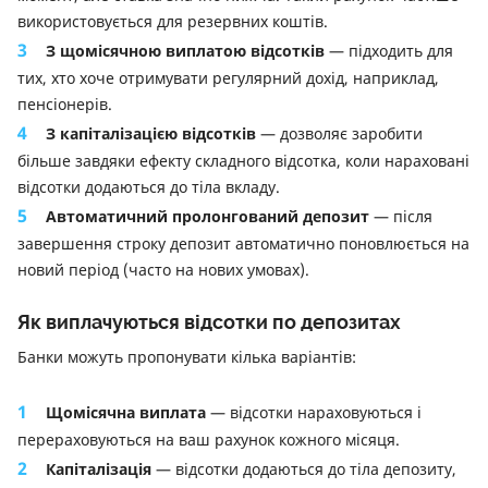
використовується для резервних коштів.
З щомісячною виплатою відсотків
— підходить для
тих, хто хоче отримувати регулярний дохід, наприклад,
пенсіонерів.
З капіталізацією відсотків
— дозволяє заробити
більше завдяки ефекту складного відсотка, коли нараховані
відсотки додаються до тіла вкладу.
Автоматичний пролонгований депозит
— після
завершення строку депозит автоматично поновлюється на
новий період (часто на нових умовах).
Як виплачуються відсотки по депозитах
Банки можуть пропонувати кілька варіантів:
Щомісячна виплата
— відсотки нараховуються і
перераховуються на ваш рахунок кожного місяця.
Капіталізація
— відсотки додаються до тіла депозиту,