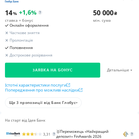
14
50 000
+
1,6
%
%
₴
ставка
+ бонус
мін. сума
Онлайн оформлення
Часткове зняття
Пролонгація
Поповнення
Дострокове розірвання
Детальніше
ЗАЯВКА НА БОНУС
Істотні характеристики послуги
Попередження про можливі наслідки
Ще 3 пропозиції від Банк Глобус
Розрахунок вашого прибутку
6 021,18
₴
Підсумковий дохід
На старт від Ідея Банк
616
₴
Бонус до депозиту
🥇Переможець «Найкращий
Сума вкладу
100 000
₴
3,31
депозит» FinAwards 2026