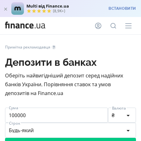
Multi від Finance.ua
ВСТАНОВИТИ
(8,9K+)
Примітка рекламодавця
Депозити в банках
Оберіть найвигідніший депозит серед надійних
банків України. Порівняння ставок та умов
депозитів на Finance.ua
Сума
Валюта
₴
Строк
Будь-який