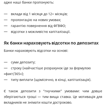
адже наші банки пропонують:
вклади від 1 місяця до 12+ місяців;
пролонгацію на нових умовах;
гарантію повернення від ФГВФО;
відсотки з можливістю капіталізації.
Як банки нараховують відсотки по депозитах
Банки нараховують відсотки на основі:
суми депозиту;
строку (найчастіше розрахунок іде за формулою
«факт/365»);
типу виплати (щомісячно, в кінці, капіталізація).
Є також депозити з “гнучкими” умовами: чим довше
зберігаються гроші — тим вища ставка. Це мотивація для
вкладників не знімати кошти достроково.