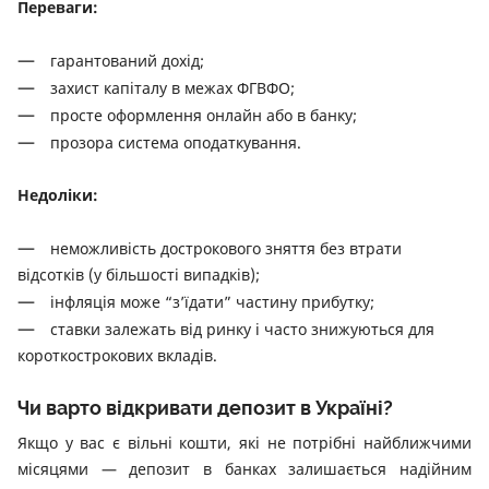
Переваги:
гарантований дохід;
захист капіталу в межах ФГВФО;
просте оформлення онлайн або в банку;
прозора система оподаткування.
Недоліки:
неможливість дострокового зняття без втрати
відсотків (у більшості випадків);
інфляція може “з’їдати” частину прибутку;
ставки залежать від ринку і часто знижуються для
короткострокових вкладів.
Чи варто відкривати депозит в Україні?
Якщо у вас є вільні кошти, які не потрібні найближчими
місяцями — депозит в банках залишається надійним