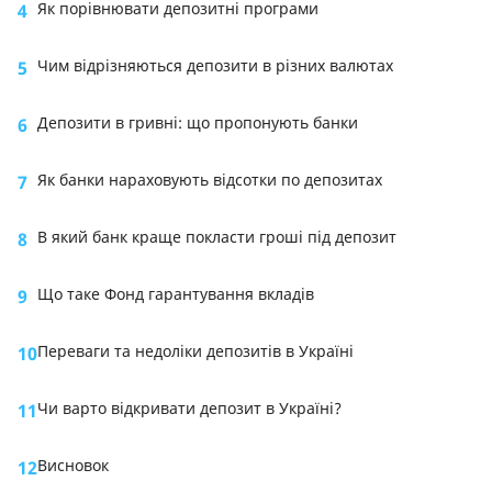
Як порівнювати депозитні програми
4
Чим відрізняються депозити в різних валютах
5
Депозити в гривні: що пропонують банки
6
Як банки нараховують відсотки по депозитах
7
В який банк краще покласти гроші під депозит
8
Що таке Фонд гарантування вкладів
9
Переваги та недоліки депозитів в Україні
10
Чи варто відкривати депозит в Україні?
11
Висновок
12