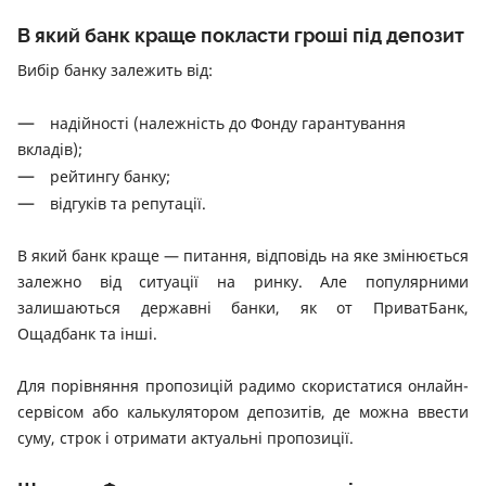
В який банк краще покласти гроші під депозит
Вибір банку залежить від:
надійності (належність до Фонду гарантування
вкладів);
рейтингу банку;
відгуків та репутації.
В який банк краще — питання, відповідь на яке змінюється
залежно від ситуації на ринку. Але популярними
залишаються державні банки, як от ПриватБанк,
Ощадбанк та інші.
Для порівняння пропозицій радимо скористатися онлайн-
сервісом або калькулятором депозитів, де можна ввести
суму, строк і отримати актуальні пропозиції.