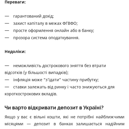
Переваги:
гарантований дохід;
захист капіталу в межах ФГВФО;
просте оформлення онлайн або в банку;
прозора система оподаткування.
Недоліки:
неможливість дострокового зняття без втрати
відсотків (у більшості випадків);
інфляція може “з’їдати” частину прибутку;
ставки залежать від ринку і часто знижуються для
короткострокових вкладів.
Чи варто відкривати депозит в Україні?
Якщо у вас є вільні кошти, які не потрібні найближчими
місяцями — депозит в банках залишається надійним