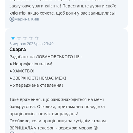
заслуговує уваги клієнта! Перестаньте дурити своїх
клієнтів, якщо хочете, щоб вони у вас залишились!
Марина
, Київ
6 червня 2026 р. о 23:49
Скарга
Радабанк на ЛОБАНОВСЬКОГО ЦЕ -
● Непрофесіоналізм!
● ХАМСТВО!
● ЗВЕРХНОСТІ НЕМАЄ МЕЖ!
● Упереджене ставлення!
Таке враження, що банк знаходиться на межі
банкрутства. Оскільки, притаманна поведінка
працівників - немає виправдань!
Особливо, коли працівниця за сусіднім столом,
ВЕРИЩАЛА у телефон - ворожою мовою 😡