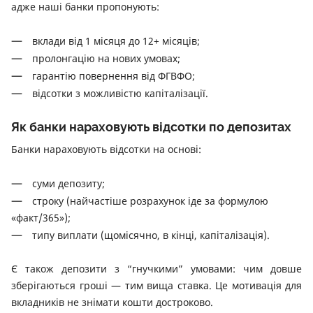
адже наші банки пропонують:
вклади від 1 місяця до 12+ місяців;
пролонгацію на нових умовах;
гарантію повернення від ФГВФО;
відсотки з можливістю капіталізації.
Як банки нараховують відсотки по депозитах
Банки нараховують відсотки на основі:
суми депозиту;
строку (найчастіше розрахунок іде за формулою
«факт/365»);
типу виплати (щомісячно, в кінці, капіталізація).
Є також депозити з “гнучкими” умовами: чим довше
зберігаються гроші — тим вища ставка. Це мотивація для
вкладників не знімати кошти достроково.