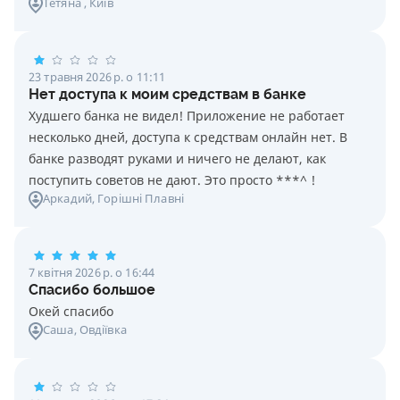
Тетяна
, Київ
23 травня 2026 р. о 11:11
Нет доступа к моим средствам в банке
Худшего банка не видел! Приложение не работает
несколько дней, доступа к средствам онлайн нет. В
банке разводят руками и ничего не делают, как
поступить советов не дают. Это просто ***^ !
Аркадий
, Горішні Плавні
7 квітня 2026 р. о 16:44
Спасибо большое
Окей спасибо
Саша
, Овдіївка