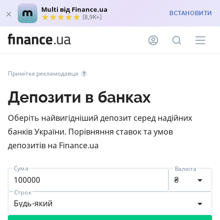
Multi від Finance.ua
ВСТАНОВИТИ
(8,9K+)
Примітка рекламодавця
Депозити в банках
Оберіть найвигідніший депозит серед надійних
банків України. Порівняння ставок та умов
депозитів на Finance.ua
Сума
Валюта
₴
Строк
Будь-який