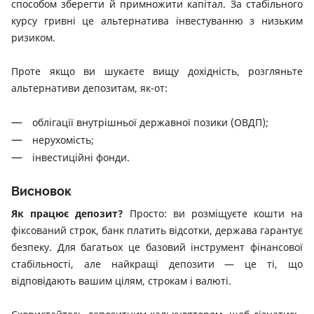
способом зберегти й примножити капітал. За стабільного
курсу гривні це альтернатива інвестуванню з низьким
ризиком.
Проте якщо ви шукаєте вищу дохідність, розгляньте
альтернативи депозитам, як-от:
облігації внутрішньої державної позики (ОВДП);
нерухомість;
інвестиційні фонди.
Висновок
Як працює депозит?
Просто: ви розміщуєте кошти на
фіксований строк, банк платить відсотки, держава гарантує
безпеку. Для багатьох це базовий інструмент фінансової
стабільності, але найкращі депозити — це ті, що
відповідають вашим цілям, строкам і валюті.