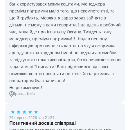
банк користувався моїми коштами. Менеджера
преміум підтримки мало того, що некомпетентні, та
ще й грублять. Мовляв, я зараз зараз зайнята з
дітьми, не можу з вами говорити. І це вдень в робочий
час, мова йде про Ігнатьєву Оксану. Тиждень тому
менеджер, преміум підтримки!!!! Надав невірну
інформацію про наявність карти, на яку я оформила
аренду авто за кордоном і мені не видали автомобіля
за відсутності пластикової карти, бо як виявилося вони
задали мені її вислати! Банк відмовився від своєї
помилки, кошти повертати не хоче. Хоча розмова з
оператором була записана!
Не рекомендую!
Ірина
, Київ
29 червня 2026 р. о 21:21
Позитивний досвід співпраці