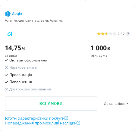
ПроКредит Банку
Строк
Ставка
Сума
Поповненн
Оформте строковий депозит у гривнях на суму від 10 000
Акція
грн строком від 3 місяців. Зробіть це до кінця наступного
Альянс-депозит від Банк Альянс
1098 днів
14
%
500
-
50 000 000
₴
Ні
місяця після відкриття рахунку. Отримайте 500 грн
(після податків) на ваш рахунок.
2,62
1098 днів
13.5
%
500
-
50 000 000
₴
Ні
14,75
500 гривень за нового депозитного клієнта у ПроКредит
1 000
%
₴
2 роки
14
%
500
-
50 000 000
₴
Ні
Банку
ставка
мін. сума
За вашою рекомендацією новий клієнт відкриє рахунок і
Онлайн оформлення
2 роки
13.5
%
500
-
50 000 000
₴
Ні
строковий депозит, ви в наступному місяці отримаєте
Часткове зняття
500 грн на рахунок за кожного клієнта. Максимально
Пролонгація
1.5 року
14
%
500
-
50 000 000
₴
Ні
1500 грн/міс і 5000 грн за весь строк Акції
Поповнення
Показати ще
Дострокове розірвання
Розрахунок вашого прибутку
Вся інформація про депозит
11 935
₴
Детальніше
Підсумковий дохід
Детальніше
ВСІ УМОВИ
Сума вкладу
100 000
₴
Істотні характеристики послуги
Строк вкладу
1 рік
Попередження про можливі наслідки
Утримано податків
3 565
₴