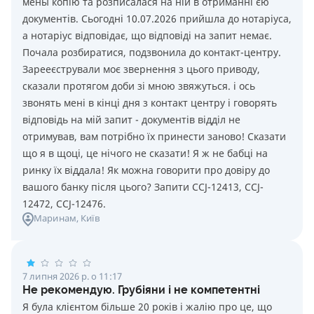
мены копію та розписалася на ній в отриманні єю
документів. Сьогодні 10.07.2026 прийшла до нотаріуса,
а нотаріус відповідає, що відповіді на запит немає.
Почала розбиратися, подзвонила до контакт-центру.
Зарееєстрували моє звернення з цього приводу,
сказали протягом доби зі мною звяжуться. і ось
звонять мені в кінці дня з контакт центру і говорять
відповідь на мій запит - документів відділ не
отримував, вам потрібно їх принести заново! Сказати
що я в щоці, це нічого не сказати! Я ж не бабці на
ринку їх віддала! Як можна говорити про довіру до
вашого банку після цього? Запити ССJ-12413, CCJ-
12472, CCJ-12476.
Маринам
, Київ
7 липня 2026 р. о 11:17
Не рекомендую. Грубіяни і не компетентні
Я була клієнтом більше 20 років і жалію про це, що