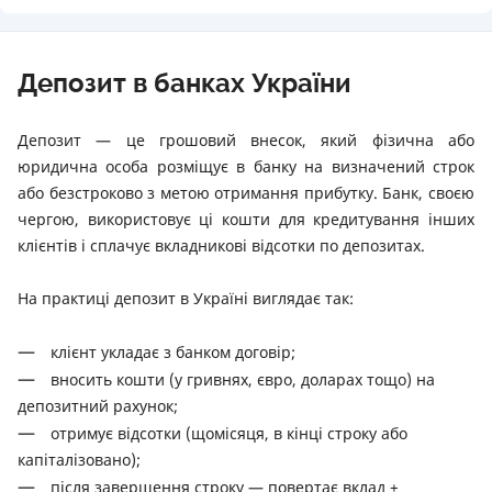
Депозит в банках України
Депозит — це грошовий внесок, який фізична або
юридична особа розміщує в банку на визначений строк
або безстроково з метою отримання прибутку. Банк, своєю
чергою, використовує ці кошти для кредитування інших
клієнтів і сплачує вкладникові відсотки по депозитах.
На практиці депозит в Україні виглядає так:
клієнт укладає з банком договір;
вносить кошти (у гривнях, євро, доларах тощо) на
депозитний рахунок;
отримує відсотки (щомісяця, в кінці строку або
капіталізовано);
після завершення строку — повертає вклад +