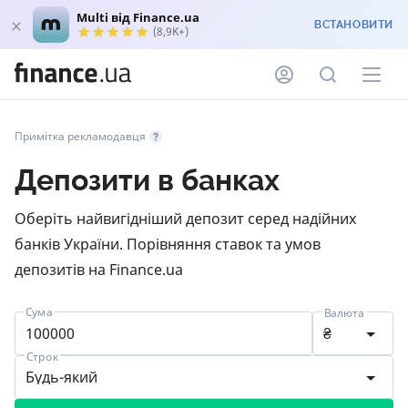
Multi від Finance.ua
ВСТАНОВИТИ
(8,9K+)
Примітка рекламодавця
Депозити в банках
Оберіть найвигідніший депозит серед надійних
банків України. Порівняння ставок та умов
депозитів на Finance.ua
Сума
Валюта
₴
Строк
Будь-який