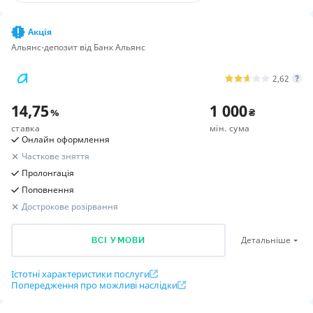
ПроКредит Банку
Строк
Ставка
Сума
Поповненн
Оформте строковий депозит у гривнях на суму від 10 000
Акція
грн строком від 3 місяців. Зробіть це до кінця наступного
Альянс-депозит від Банк Альянс
1098 днів
14
%
500
-
50 000 000
₴
Ні
місяця після відкриття рахунку. Отримайте 500 грн
(після податків) на ваш рахунок.
2,62
1098 днів
13.5
%
500
-
50 000 000
₴
Ні
14,75
500 гривень за нового депозитного клієнта у ПроКредит
1 000
%
₴
2 роки
14
%
500
-
50 000 000
₴
Ні
Банку
ставка
мін. сума
За вашою рекомендацією новий клієнт відкриє рахунок і
Онлайн оформлення
2 роки
13.5
%
500
-
50 000 000
₴
Ні
строковий депозит, ви в наступному місяці отримаєте
Часткове зняття
500 грн на рахунок за кожного клієнта. Максимально
Пролонгація
1.5 року
14
%
500
-
50 000 000
₴
Ні
1500 грн/міс і 5000 грн за весь строк Акції
Поповнення
Показати ще
Дострокове розірвання
Розрахунок вашого прибутку
Вся інформація про депозит
11 935
₴
Детальніше
Підсумковий дохід
Детальніше
ВСІ УМОВИ
Сума вкладу
100 000
₴
Істотні характеристики послуги
Строк вкладу
1 рік
Попередження про можливі наслідки
Утримано податків
3 565
₴