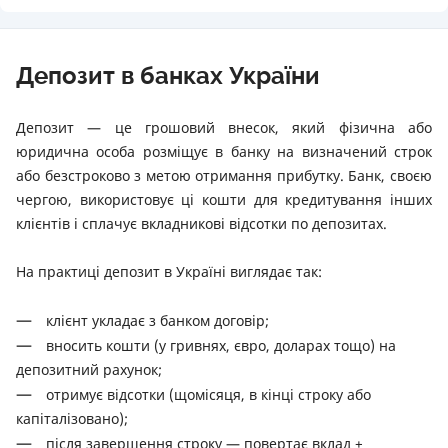
Депозит в банках України
Депозит — це грошовий внесок, який фізична або
юридична особа розміщує в банку на визначений строк
або безстроково з метою отримання прибутку. Банк, своєю
чергою, використовує ці кошти для кредитування інших
клієнтів і сплачує вкладникові відсотки по депозитах.
На практиці депозит в Україні виглядає так:
клієнт укладає з банком договір;
вносить кошти (у гривнях, євро, доларах тощо) на
депозитний рахунок;
отримує відсотки (щомісяця, в кінці строку або
капіталізовано);
після завершення строку — повертає вклад +