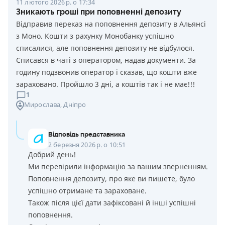
11 лютого 2026 р. о 17:34
Зникають гроші при поповненні депозиту
Відправив переказ на поповнення депозиту в Альянсі
з Моно. Кошти з рахунку Монобанку успішно
списалися, але поповнення депозиту не відбулося.
Списався в чаті з оператором, надав документи. За
годину подзвонив оператор і сказав, що кошти вже
зараховано. Пройшло 3 дні, а коштів так і не має!!!
1
Мирослава
, Дніпро
Відповідь представника
2 березня 2026 р. о 10:51
Добрий день!
Ми перевірили інформацію за вашим зверненням.
Поповнення депозиту, про яке ви пишете, було
успішно отримане та зараховане.
Також після цієї дати зафіксовані й інші успішні
поповнення.