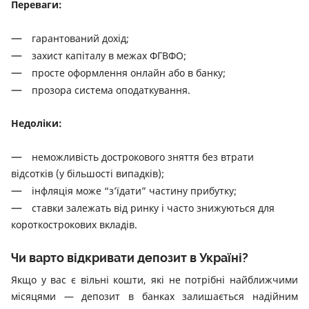
Переваги:
гарантований дохід;
захист капіталу в межах ФГВФО;
просте оформлення онлайн або в банку;
прозора система оподаткування.
Недоліки:
неможливість дострокового зняття без втрати
відсотків (у більшості випадків);
інфляція може “з’їдати” частину прибутку;
ставки залежать від ринку і часто знижуються для
короткострокових вкладів.
Чи варто відкривати депозит в Україні?
Якщо у вас є вільні кошти, які не потрібні найближчими
місяцями — депозит в банках залишається надійним