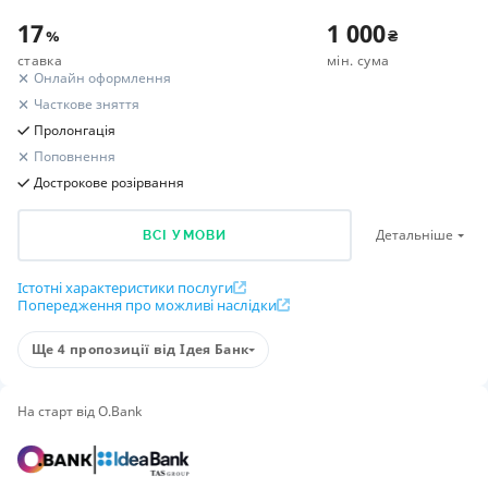
Строк вкладу
6 місяців
17
1 000
Утримано податків
1 798
₴
%
₴
Дохід до сплати податків
7 819,18
₴
ставка
мін. сума
Онлайн оформлення
Умови
Часткове зняття
Сума вкладу
Пролонгація
50 000-50 000 000 ₴
Поповнення
Строк вкладу
Дострокове розірвання
6 місяців (177-212 днів)
Група вкладників
Детальніше
для фізичних осіб
ВСІ УМОВИ
Поповнення
Так
Істотні характеристики послуги
Попередження про можливі наслідки
Виплата відсотків
Наприкінці строку, Щомісяця
Ще 4 пропозиції від Ідея Банк
Необхідні документи
Розрахунок вашого прибутку
Паспорт, ІПН
6 563,29
₴
Підсумковий дохід
Відсоткові ставки
На старт від O.Bank
Сума вкладу
100 000
₴
Строк
Ставка
Бонус
Сума
Строк вкладу
6 місяців
Утримано податків
1 960
₴