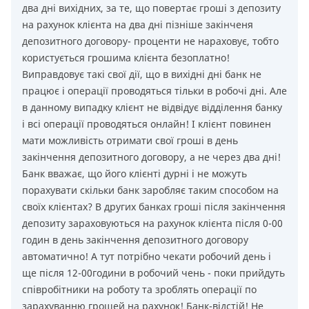
два дні вихідних, за те, що повертає гроші з депозиту
на рахунок клієнта на два дні пізніше закінченя
депозитного договору- проценти не нараховує, тобто
користується грошима клієнта безоплатно!
Виправдовує такі свої дії, що в вихідні дні банк не
працює і операції проводяться тільки в робочі дні. Але
в данному випадку клієнт не відвідує відділення банку
і всі операції проводяться онлайн! І клієнт повинен
мати можливість отримати свої гроші в день
закінчення депозитного договору, а не через два дні!
Банк вважає, що його клієнті дурні і не можуть
порахувати скільки банк заробляє таким способом на
своїх клієнтах? В других банках гроші після закінчення
депозиту зараховуються на рахунок клієнта після 0-00
годин в день закінчення депозитного договору
автоматично! А тут потрібно чекати робочий день і
ще після 12-00години в робочий чень - поки прийдуть
співробітники на роботу та зроблять операції по
зарахуванню грошей на рахунок! Банк-відстій! Не