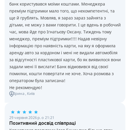
банк користувався моїми коштами. Менеджера
преміум підтримки мало того, що некомпетентні, та
ще й грублять. Мовляв, я зараз зараз зайнята з
дітьми, не можу з вами говорити. І це вдень в робочий
час, мова йде про Ігнатьєву Оксану. Тиждень тому
менеджер, преміум підтримки!!!! Надав невірну
інформацію про наявність карти, на яку я оформила
аренду авто за кордоном і мені не видали автомобіля
за відсутності пластикової карти, бо як виявилося вони
задали мені її вислати! Банк відмовився від своєї
помилки, кошти повертати не хоче. Хоча розмова з
оператором була записана!
Не рекомендую!
Ірина
, Київ
29 червня 2026 р. о 21:21
Позитивний досвід співпраці