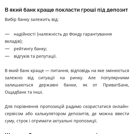
В який банк краще покласти гроші під депозит
Вибір банку залежить від:
надійності (належність до Фонду гарантування
вкладів);
рейтингу банку;
відгуків та репутації.
В який банк краще — питання, відповідь на яке змінюється
залежно від ситуації на ринку. Але популярними
залишаються державні банки, як от ПриватБанк,
Ощадбанк та інші.
Для порівняння пропозицій радимо скористатися онлайн-
сервісом або калькулятором депозитів, де можна ввести
суму, строк і отримати актуальні пропозиції.