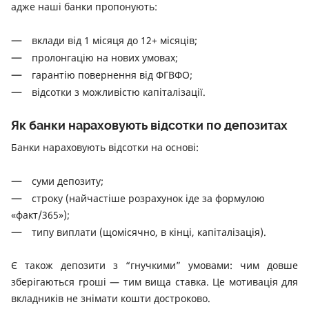
адже наші банки пропонують:
вклади від 1 місяця до 12+ місяців;
пролонгацію на нових умовах;
гарантію повернення від ФГВФО;
відсотки з можливістю капіталізації.
Як банки нараховують відсотки по депозитах
Банки нараховують відсотки на основі:
суми депозиту;
строку (найчастіше розрахунок іде за формулою
«факт/365»);
типу виплати (щомісячно, в кінці, капіталізація).
Є також депозити з “гнучкими” умовами: чим довше
зберігаються гроші — тим вища ставка. Це мотивація для
вкладників не знімати кошти достроково.