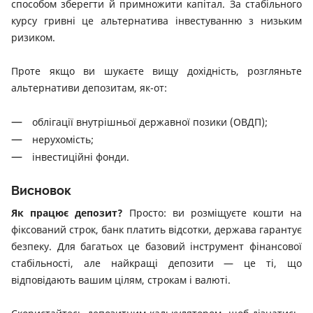
способом зберегти й примножити капітал. За стабільного
курсу гривні це альтернатива інвестуванню з низьким
ризиком.
Проте якщо ви шукаєте вищу дохідність, розгляньте
альтернативи депозитам, як-от:
облігації внутрішньої державної позики (ОВДП);
нерухомість;
інвестиційні фонди.
Висновок
Як працює депозит?
Просто: ви розміщуєте кошти на
фіксований строк, банк платить відсотки, держава гарантує
безпеку. Для багатьох це базовий інструмент фінансової
стабільності, але найкращі депозити — це ті, що
відповідають вашим цілям, строкам і валюті.