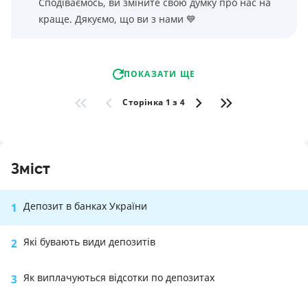
Сподіваємось, ви зміните свою думку про нас на
краще. Дякуємо, що ви з нами 💙
ПОКАЗАТИ ЩЕ
Сторінка 1 з 4
Зміст
Депозит в банках України
1
Які бувають види депозитів
2
Як виплачуються відсотки по депозитах
3