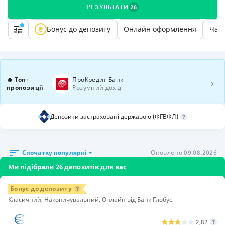
26
РЕЗУЛЬТАТИ
Бонус до депозиту
Онлайн оформлення
Част
🔥 Топ-
ПроКредит Банк
пропозиції
Розумний дохід
Депозити застраховані державою (ФГВФЛ)
Спочатку популярні
Оновлено 09.08.2026
Ми підібрали 26 депозитів для вас
Бонус до депозиту
Класичний, Накопичувальний, Онлайн від Банк Глобус
2,82