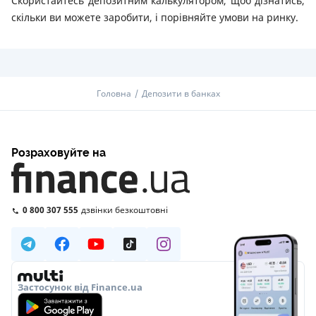
Скористайтесь депозитним калькулятором, щоб дізнатись,
скільки ви можете заробити, і порівняйте умови на ринку.
Головна
Депозити в банках
Розраховуйте на
0 800 307 555
дзвінки безкоштовні
Застосунок від Finance.ua