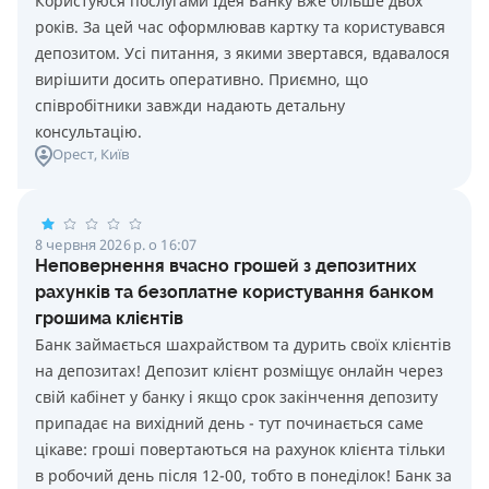
Користуюся послугами Ідея Банку вже більше двох
років. За цей час оформлював картку та користувався
депозитом. Усі питання, з якими звертався, вдавалося
вирішити досить оперативно. Приємно, що
співробітники завжди надають детальну
консультацію.
Орест
, Київ
8 червня 2026 р. о 16:07
Неповернення вчасно грошей з депозитних
рахунків та безоплатне користування банком
грошима клієнтів
Банк займається шахрайством та дурить своїх клієнтів
на депозитах! Депозит клієнт розміщує онлайн через
свій кабінет у банку і якщо срок закінчення депозиту
припадає на вихідний день - тут починається саме
цікаве: гроші повертаються на рахунок клієнта тільки
в робочий день після 12-00, тобто в понеділок! Банк за