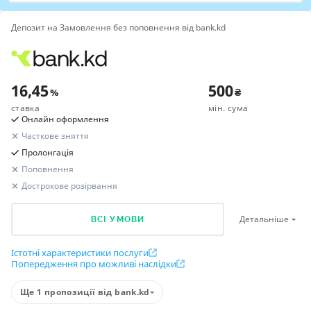
Дохід до сплати податків
4 284,93
₴
100 днів
17
%
1 000
-
50 000
₴
Ні
10
Депозит на Замовлення без поповнення від bank.kd
Умови
місяців
Вся інформація про депозит
Сума вкладу
14
%
+
1
%
річних від вкладу
50 000
-
50 000 000
₴
(від 304
Детальніше
1 000-50 000 ₴
до 334
Строк вкладу
днів)
16,45
500
3 місяці
%
₴
Показати ще
Група вкладників
ставка
мін. сума
Онлайн оформлення
для фізичних осіб
Вся інформація про депозит
Часткове зняття
Поповнення
Детальніше
Ні
Пролонгація
Виплата відсотків
Поповнення
Наприкінці строку
Дострокове розірвання
Необхідні документи
Паспорт, ІПН
Детальніше
ВСІ УМОВИ
Відсоткові ставки
Істотні характеристики послуги
Строк
Ставка
Сума
Поповненн
Попередження про можливі наслідки
3 місяці
17
%
1 000
-
50 000
₴
Ні
Ще 1 пропозиції від bank.kd
Розрахунок вашого прибутку