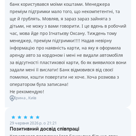
банк користувався моїми коштами. Менеджера
преміум підтримки мало того, що некомпетентні, та
ще й грублять. Мовляв, я зараз зараз зайнята з
дітьми, не можу з вами говорити. І це вдень в робочий
час, мова йде про Ігнатьєву Оксану. Тиждень тому
менеджер, преміум підтримки!!!! Надав невірну
інформацію про наявність карти, на яку я оформила
аренду авто за кордоном і мені не видали автомобіля
за відсутності пластикової карти, бо як виявилося вони
задали мені її вислати! Банк відмовився від своєї
помилки, кошти повертати не хоче. Хоча розмова з
оператором була записана!
Не рекомендую!
Ірина
, Київ
29 червня 2026 р. о 21:21
Позитивний досвід співпраці