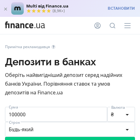
Multi від Finance.ua
ВСТАНОВИТИ
(8,9K+)
Примітка рекламодавця
Депозити в банках
Оберіть найвигідніший депозит серед надійних
банків України. Порівняння ставок та умов
депозитів на Finance.ua
Сума
Валюта
₴
Строк
Будь-який