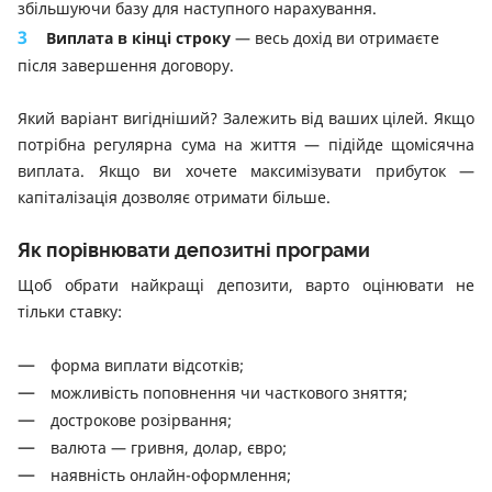
збільшуючи базу для наступного нарахування.
Виплата в кінці строку
— весь дохід ви отримаєте
після завершення договору.
Який варіант вигідніший? Залежить від ваших цілей. Якщо
потрібна регулярна сума на життя — підійде щомісячна
виплата. Якщо ви хочете максимізувати прибуток —
капіталізація дозволяє отримати більше.
Як порівнювати депозитні програми
Щоб обрати найкращі депозити, варто оцінювати не
тільки ставку:
форма виплати відсотків;
можливість поповнення чи часткового зняття;
дострокове розірвання;
валюта — гривня, долар, євро;
наявність онлайн-оформлення;