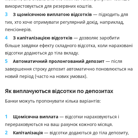
використовується для резервних коштів.
З щомісячною виплатою відсотків
— підходить для
тих, хто хоче отримувати регулярний дохід, наприклад,
пенсіонерів.
З капіталізацією відсотків
— дозволяє заробити
більше завдяки ефекту складного відсотка, коли нараховані
відсотки додаються до тіла вкладу.
Автоматичний пролонгований депозит
— після
завершення строку депозит автоматично поновлюється на
новий період (часто на нових умовах).
Як виплачуються відсотки по депозитах
Банки можуть пропонувати кілька варіантів:
Щомісячна виплата
— відсотки нараховуються і
перераховуються на ваш рахунок кожного місяця.
Капіталізація
— відсотки додаються до тіла депозиту,