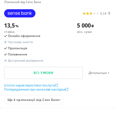
Кешбек до 3% за поповнення депозиту від Банку Альянс
Дохід до сплати податків
15 500
₴
Лояльний від Сенс Банк
Для депозитів строком від 3 до 12 місяців без
Умови
дострокового розірвання, що відкриті у період акції, та
3,14
Сума вкладу
при умові їх поповненння від 1000 грн.
10 000-50 000 000 ₴
13,5
5 000
%
₴
Строк вкладу
Розрахунок вашого прибутку
ставка
мін. сума
1 рік
Онлайн оформлення
5 856,38
₴
Підсумковий дохід
Група вкладників
Часткове зняття
для фізичних осіб
Пролонгація
Сума вкладу
100 000
₴
Поповнення
Поповнення
Строк вкладу
6 місяців
Ні
Дострокове розірвання
Виплата відсотків
Утримано податків
1 749
₴
Щомісяця
Дохід до сплати податків
7 605,38
₴
Необхідні документи
Детальніше
ВСІ УМОВИ
Умови
Паспорт, ІПН
Сума вкладу
Відсоткові ставки
Істотні характеристики послуги
1 000-50 000 000 ₴
Попередження про можливі наслідки
Строк вкладу
Строк
Ставка
Сума
Поповненн
6 місяців
Ще 4 пропозиції від Сенс Банк
Розрахунок вашого прибутку
Група вкладників
2 роки
12
%
10 000
-
50 000 000
₴
Ні
17 177,65
₴
для фізичних осіб
Підсумковий дохід
Поповнення