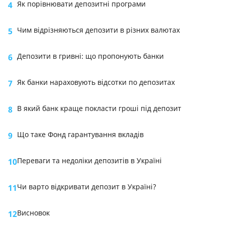
Як порівнювати депозитні програми
4
Чим відрізняються депозити в різних валютах
5
Депозити в гривні: що пропонують банки
6
Як банки нараховують відсотки по депозитах
7
В який банк краще покласти гроші під депозит
8
Що таке Фонд гарантування вкладів
9
Переваги та недоліки депозитів в Україні
10
Чи варто відкривати депозит в Україні?
11
Висновок
12