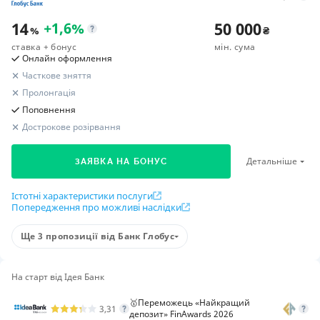
14
50 000
+
1,6
%
%
₴
ставка
+ бонус
мін. сума
Онлайн оформлення
Часткове зняття
Пролонгація
Поповнення
Дострокове розірвання
Детальніше
ЗАЯВКА НА БОНУС
Істотні характеристики послуги
Попередження про можливі наслідки
Ще 3 пропозиції від Банк Глобус
Розрахунок вашого прибутку
6 021,18
₴
Підсумковий дохід
На старт від Ідея Банк
616
₴
Бонус до депозиту
🥇Переможець «Найкращий
Сума вкладу
100 000
₴
3,31
депозит» FinAwards 2026