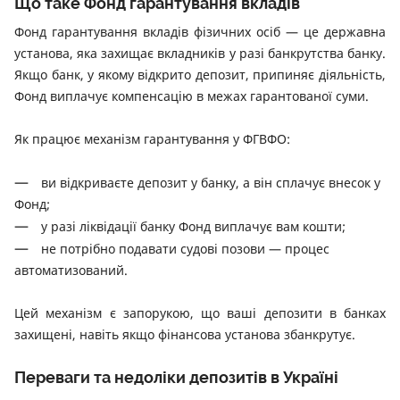
Що таке Фонд гарантування вкладів
Фонд гарантування вкладів фізичних осіб — це державна
установа, яка захищає вкладників у разі банкрутства банку.
Якщо банк, у якому відкрито депозит, припиняє діяльність,
Фонд виплачує компенсацію в межах гарантованої суми.
Як працює механізм гарантування у ФГВФО:
ви відкриваєте депозит у банку, а він сплачує внесок у
Фонд;
у разі ліквідації банку Фонд виплачує вам кошти;
не потрібно подавати судові позови — процес
автоматизований.
Цей механізм є запорукою, що ваші депозити в банках
захищені, навіть якщо фінансова установа збанкрутує.
Переваги та недоліки депозитів в Україні