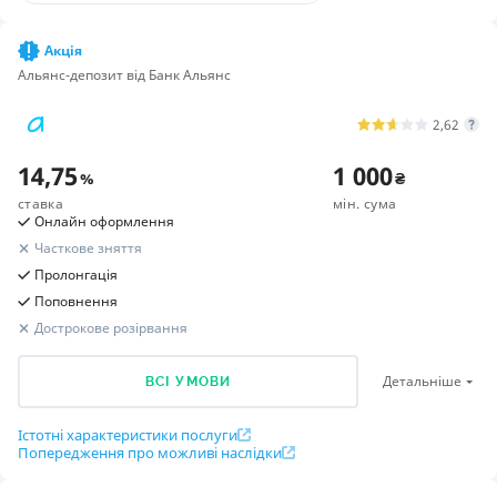
ПроКредит Банку
Строк
Ставка
Сума
Поповненн
Оформте строковий депозит у гривнях на суму від 10 000
Акція
грн строком від 3 місяців. Зробіть це до кінця наступного
Альянс-депозит від Банк Альянс
1098 днів
14
%
500
-
50 000 000
₴
Ні
місяця після відкриття рахунку. Отримайте 500 грн
(після податків) на ваш рахунок.
2,62
1098 днів
13.5
%
500
-
50 000 000
₴
Ні
14,75
500 гривень за нового депозитного клієнта у ПроКредит
1 000
%
₴
2 роки
14
%
500
-
50 000 000
₴
Ні
Банку
ставка
мін. сума
За вашою рекомендацією новий клієнт відкриє рахунок і
Онлайн оформлення
2 роки
13.5
%
500
-
50 000 000
₴
Ні
строковий депозит, ви в наступному місяці отримаєте
Часткове зняття
500 грн на рахунок за кожного клієнта. Максимально
Пролонгація
1.5 року
14
%
500
-
50 000 000
₴
Ні
1500 грн/міс і 5000 грн за весь строк Акції
Поповнення
Показати ще
Дострокове розірвання
Розрахунок вашого прибутку
Вся інформація про депозит
11 935
₴
Детальніше
Підсумковий дохід
Детальніше
ВСІ УМОВИ
Сума вкладу
100 000
₴
Істотні характеристики послуги
Строк вкладу
1 рік
Попередження про можливі наслідки
Утримано податків
3 565
₴