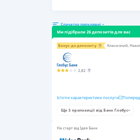
Спочатку популярні
Ми підібрали 26 депозитів для вас
Бонус до депозиту
Класичний, Накоп
2,82
Істотні характеристики послуги
Поперед
Умови
Ще 3 пропозиції від Банк Глобус
Сума вкладу
Стр
50 000-50 000 000 ₴
6 м
На старт від Ідея Банк
Група вкладників
Поп
для фізичних осіб
Так