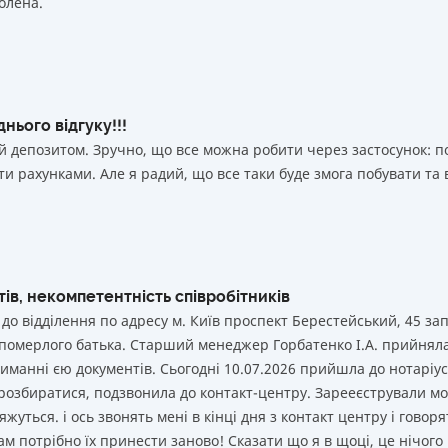
олена.
 000 000
₴
Так
50 000 000
₴
Так
Вся інформація про депозит
 000 000
₴
Так
 000 000
₴
Так
нього відгуку!!!
й депозитом. Зручно, що все можна робити через застосунок: 
 000 000
₴
Так
и рахунками. Але я радий, що все таки буде змога побувати та 
Вся інформація про депозит
ів, некомпетентність співробітників
 до відділення по адресу м. Київ проспект Берестейський, 45 за
 померлого батька. Старший менеджер Горбатенко І.А. прийнял
иманні єю документів. Сьогодні 10.07.2026 прийшла до нотаріуса
 розбиратися, подзвонила до контакт-центру. Зарееєстрували мо
жуться. і ось звонять мені в кінці дня з контакт центру і говоря
ам потрібно їх принести заново! Сказати що я в щоці, це нічого 