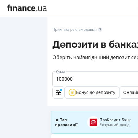
Примітка рекламодавця
Депозити в банка
Оберіть найвигідніший депозит сер
Сума
Бонус до депозиту
Онлай
🔥 Топ-
ПроКредит Банк
пропозиції
Розумний дохід