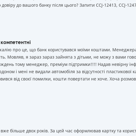
 довіру до вашого банку після цього? Запити ССJ-12413, CCJ-1247
 компетентні
і жалію про це, що банк користувався моїми коштами. Менеджер
ь. Мовляв, я зараз зараз зайнята з дітьми, не можу з вами гово
иждень тому менеджер, преміум підтримки!!!! Надав невірну ін
рдоном і мені не видали автомобіля за відсутності пластикової к
мовився від своєї помилки, кошти повертати не хоче. Хоча розмо
вже більше двох років. За цей час оформлював картку та корист