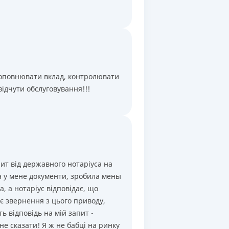
Щомісяця
,
Капіталізація
Щомісяця
,
Капіталізація
Щомісяця
,
Капіталізація
Щомісяця
,
Капіталізація
поповнювати вклад, контролювати
Щомісяця
,
Капіталізація
відчути обслуговування!!!
пит від державного нотаріуса на
а у мене документи, зробила мены
, а нотаріус відповідає, що
є звернення з цього приводу,
ть відповідь на мій запит -
не сказати! Я ж не бабці на ринку