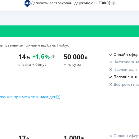
Депозити застраховані державою (ФГВФЛ)
РЕЙТИНГ ДЕБЕТОВИХ
ПУТІВНИ
КАРТОК
СТРАХУ
ЩОМІСЯЧНИЙ ОГЛЯД
ВСІ СТРА
КЕШБЕКУ
СТРАХОВ
ичувальний, Онлайн від Банк Глобус
ПУТІВНИКИ ПО
БАНКІВСЬКИХ КАРТКАХ
ВІДГУКИ
14
50 000
Онлайн офор
+
1,6
%
%
₴
КОМПАНІ
Часткове зня
ставка
+ бонус
мін. сума
Пролонгація
ДОСТАВК
Поповнення
Дострокове р
КОНТАКТ
ження про можливі наслідки
Розрахунок вашого прибут
ок вкладу
Підсумковий дохід
ісяців (177-212 днів)
Бонус до депозиту
овнення
17
1 000
Онлайн офор
%
₴