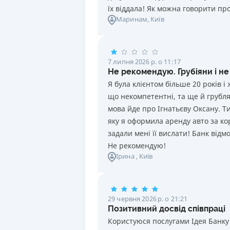
їх віддала! Як можна говорити про
Маринам
, Київ
7 липня 2026 р. о 11:17
Не рекомендую. Грубіяни і не
Я була клієнтом більше 20 років 
що некомпетентні, та ще й грублят
мова йде про Ігнатьєву Оксану. Т
яку я оформила аренду авто за ко
задали мені її вислати! Банк від
Не рекомендую!
Ірина
, Київ
29 червня 2026 р. о 21:21
Позитивний досвід співпраці
Користуюся послугами Ідея Банку 