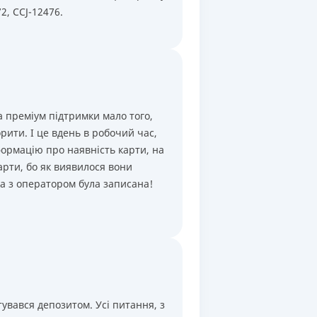
2, CCJ-12476.
а преміум підтримки мало того,
рити. І це вдень в робочий час,
формацію про наявність карти, на
арти, бо як виявилося вони
ва з оператором була записана!
увався депозитом. Усі питання, з