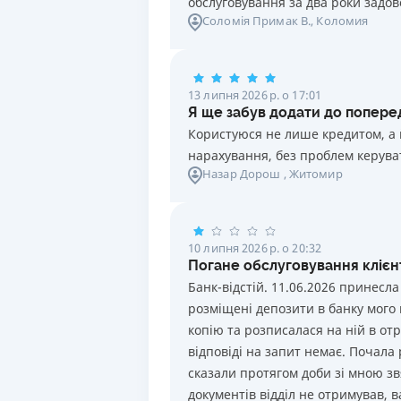
обслуговування за два роки задов
1.5 року
13.5
%
5 000
-
40
Соломія Примак В.
, Коломия
15 місяців
10
%
1 000
-
Показати ще
1 рік
12.5
%
5 000
-
40
13 липня 2026 р. о 17:01
6 місяців
12.5
%
5 000
-
40
Я ще забув додати до поперед
Користуюся не лише кредитом, а 
3 місяці
12
%
5 000
-
40
нарахування, без проблем керуват
Назар Дорош
, Житомир
10 липня 2026 р. о 20:32
Погане обслуговування клієнт
Банк-відстій. 11.06.2026 принесла
розміщені депозити в банку мого
копію та розписалася на ній в отр
відповіді на запит немає. Почала
сказали протягом доби зі мною звя
документів відділ не отримував, в