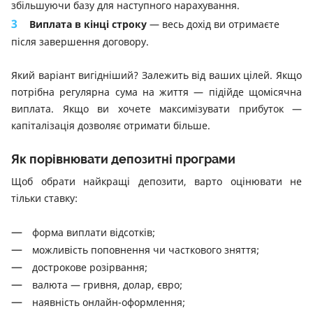
збільшуючи базу для наступного нарахування.
Виплата в кінці строку
— весь дохід ви отримаєте
після завершення договору.
Який варіант вигідніший? Залежить від ваших цілей. Якщо
потрібна регулярна сума на життя — підійде щомісячна
виплата. Якщо ви хочете максимізувати прибуток —
капіталізація дозволяє отримати більше.
Як порівнювати депозитні програми
Щоб обрати найкращі депозити, варто оцінювати не
тільки ставку:
форма виплати відсотків;
можливість поповнення чи часткового зняття;
дострокове розірвання;
валюта — гривня, долар, євро;
наявність онлайн-оформлення;