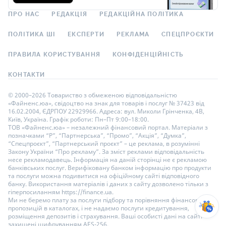
ПРО НАС
РЕДАКЦІЯ
РЕДАКЦІЙНА ПОЛІТИКА
ПОЛІТИКА ШІ
ЕКСПЕРТИ
РЕКЛАМА
СПЕЦПРОЄКТИ
ПРАВИЛА КОРИСТУВАННЯ
КОНФІДЕНЦІЙНІСТЬ
КОНТАКТИ
© 2000–2026 Товариство з обмеженою відповідальністю
«Файненс.юа», свідоцтво на знак для товарів і послуг № 37423 від
16.02.2004, ЄДРПОУ 22929966. Адреса: вул. Миколи Грінченка, 4В,
Київ, Україна. Графік роботи: Пн–Пт 9:00–18:00.
ТОВ «Файненс.юа» – незалежний фінансовий портал. Матеріали з
позначками “Р”, “Партнерська”, “Промо”, “Акція”, “Думка”,
“Спецпроєкт”, “Партнерський проєкт” – це реклама, в розумінні
Закону України “Про рекламу”. За зміст реклами відповідальність
несе рекламодавець. Інформація на даній сторінці не є рекламою
банківських послуг. Верифіковану банком інформацію про продукти
та послуги можна подивитися на офіційному сайті відповідного
банку. Використання матеріалів і даних з сайту дозволено тільки з
гіперпосиланням https://finance.ua.
Ми не беремо плату за послуги підбору та порівняння фінансових
пропозицій в каталогах, і не надаємо послуги кредитування,
розміщення депозитів і страхування. Ваші особисті дані на сайті
захищені шифруванням AES-256.