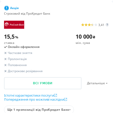
Вся інформація про депозит
9 508,77
₴
Підсумковий дохід
Детальніше
Акція
Сума вкладу
100 000
₴
Строковий від ПроКредит Банк
Строк вкладу
9 місяців
Утримано податків
2 840
₴
3,41
Дохід до сплати податків
12 348,77
₴
15,5
10 000
%
₴
Умови
ставка
мін. сума
Сума вкладу
Онлайн оформлення
500-50 000 000 ₴
Часткове зняття
Строк вкладу
Пролонгація
9 місяців
Поповнення
Група вкладників
Дострокове розірвання
для фізичних осіб
Поповнення
Ні
Детальніше
ВСІ УМОВИ
Виплата відсотків
Наприкінці строку
Істотні характеристики послуги
Попередження про можливі наслідки
Необхідні документи
Паспорт, ІПН
Ще 1 пропозиції від ПроКредит Банк
500 UAH новим клієнтам за відкриття депозиту від
Відсоткові ставки