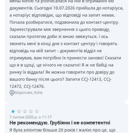
мены копію та розписалася на ній в отриманні єю
документів. Сьогодні 10.07.2026 прийшла до нотаріуса,
а нотаріус відповідає, що відповіді на запит немає.
Почала розбиратися, подзвонила до контакт-центру.
Зарееєстрували моє звернення з цього приводу,
сказали протягом доби зі мною звяжуться. і ось
звонять мені в кінці дня з контакт центру і говорять
відповідь на мій запит - документів відділ не
отримував, вам потрібно їх принести заново! Сказати
що я в щоці, це нічого не сказати! Я ж не бабці на
ринку їх віддала! Як можна говорити про довіру до
вашого банку після цього? Запити ССJ-12413, CCJ-
12472, CCJ-12476.
Маринам
, Київ
7 липня 2026 р. о 11:17
Не рекомендую. Грубіяни і не компетентні
Я була клієнтом більше 20 років і жалію про це, що