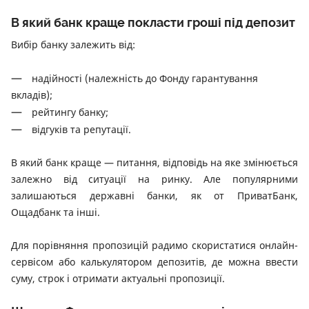
В який банк краще покласти гроші під депозит
Вибір банку залежить від:
надійності (належність до Фонду гарантування
вкладів);
рейтингу банку;
відгуків та репутації.
В який банк краще — питання, відповідь на яке змінюється
залежно від ситуації на ринку. Але популярними
залишаються державні банки, як от ПриватБанк,
Ощадбанк та інші.
Для порівняння пропозицій радимо скористатися онлайн-
сервісом або калькулятором депозитів, де можна ввести
суму, строк і отримати актуальні пропозиції.