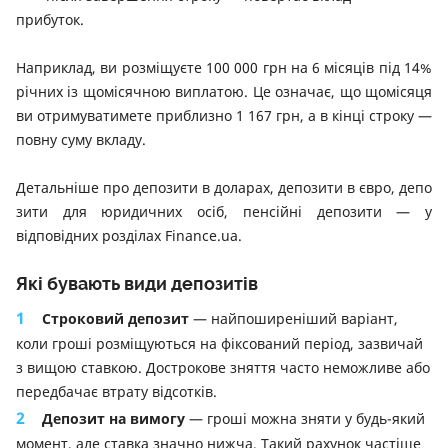
прибуток.
Наприклад, ви розміщуєте 100 000 грн на 6 місяців під 14%
річних із щомісячною виплатою. Це означає, що щомісяця
ви отримуватимете приблизно 1 167 грн, а в кінці строку —
повну суму вкладу.
Детальніше про
депозити в доларах
,
депозити в євро
,
депо
зити для юридичних осіб
,
пенсійні депозити
— у
відповідних розділах Finance.ua.
Які бувають види депозитів
Строковий депозит
— найпоширеніший варіант,
коли гроші розміщуються на фіксований період, зазвичай
з вищою ставкою. Дострокове зняття часто неможливе або
передбачає втрату відсотків.
Депозит на вимогу
— гроші можна зняти у будь-який
момент, але ставка значно нижча. Такий рахунок частіше