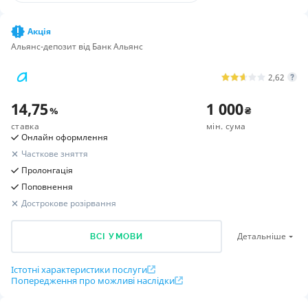
ПроКредит Банку
Строк
Ставка
Сума
Поповненн
Оформте строковий депозит у гривнях на суму від 10 000
Акція
грн строком від 3 місяців. Зробіть це до кінця наступного
Альянс-депозит від Банк Альянс
1098 днів
14
%
500
-
50 000 000
₴
Ні
місяця після відкриття рахунку. Отримайте 500 грн
(після податків) на ваш рахунок.
2,62
1098 днів
13.5
%
500
-
50 000 000
₴
Ні
14,75
500 гривень за нового депозитного клієнта у ПроКредит
1 000
%
₴
2 роки
14
%
500
-
50 000 000
₴
Ні
Банку
ставка
мін. сума
За вашою рекомендацією новий клієнт відкриє рахунок і
Онлайн оформлення
2 роки
13.5
%
500
-
50 000 000
₴
Ні
строковий депозит, ви в наступному місяці отримаєте
Часткове зняття
500 грн на рахунок за кожного клієнта. Максимально
Пролонгація
1.5 року
14
%
500
-
50 000 000
₴
Ні
1500 грн/міс і 5000 грн за весь строк Акції
Поповнення
Показати ще
Дострокове розірвання
Розрахунок вашого прибутку
Вся інформація про депозит
11 935
₴
Детальніше
Підсумковий дохід
Детальніше
ВСІ УМОВИ
Сума вкладу
100 000
₴
Істотні характеристики послуги
Строк вкладу
1 рік
Попередження про можливі наслідки
Утримано податків
3 565
₴