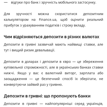
відгуки про банк і зручність мобільного застосунку.
Для зручності можна скористатися депозитним
калькулятором на Finance.ua, щоб оцінити реальний
прибуток з урахуванням податків і строку вкладу.
Чим відрізняються депозити в різних валютах
Депозити в гривні зазвичай мають найвищі ставки, але
тут і вищий ризик девальвації.
Депозити в доларах і депозити в євро — це збереження
купівельної спроможності, але в українських банках ставки
нижчі. Якщо у вас є валютний виторг, зарплата або
заощадження — це безпечний спосіб їх зберігати, не
конвертуючи зайвий раз у гривню.
Депозити в гривні: що пропонують банки
Депозити в гривні — найпопулярніші серед українців,