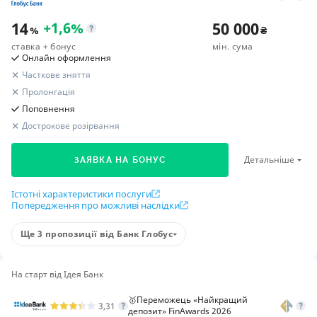
14
50 000
+
1,6
%
%
₴
ставка
+ бонус
мін. сума
Онлайн оформлення
Часткове зняття
Пролонгація
Поповнення
Дострокове розірвання
Детальніше
ЗАЯВКА НА БОНУС
Істотні характеристики послуги
Попередження про можливі наслідки
Ще 3 пропозиції від Банк Глобус
Розрахунок вашого прибутку
6 021,18
₴
Підсумковий дохід
На старт від Ідея Банк
616
₴
Бонус до депозиту
🥇Переможець «Найкращий
Сума вкладу
100 000
₴
3,31
депозит» FinAwards 2026