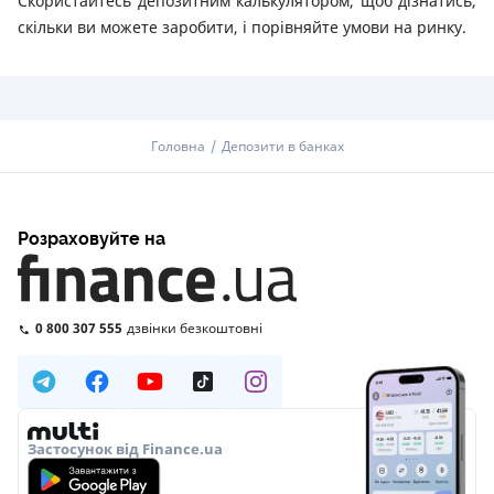
Скористайтесь депозитним калькулятором, щоб дізнатись,
скільки ви можете заробити, і порівняйте умови на ринку.
Головна
Депозити в банках
Розраховуйте на
0 800 307 555
дзвінки безкоштовні
Застосунок від Finance.ua