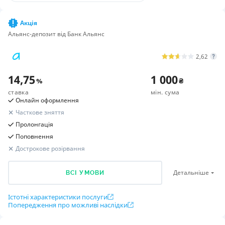
ПроКредит Банку
Строк
Ставка
Сума
Поповненн
Оформте строковий депозит у гривнях на суму від 10 000
Акція
грн строком від 3 місяців. Зробіть це до кінця наступного
Альянс-депозит від Банк Альянс
1098 днів
14
%
500
-
50 000 000
₴
Ні
місяця після відкриття рахунку. Отримайте 500 грн
(після податків) на ваш рахунок.
2,62
1098 днів
13.5
%
500
-
50 000 000
₴
Ні
14,75
500 гривень за нового депозитного клієнта у ПроКредит
1 000
%
₴
2 роки
14
%
500
-
50 000 000
₴
Ні
Банку
ставка
мін. сума
За вашою рекомендацією новий клієнт відкриє рахунок і
Онлайн оформлення
2 роки
13.5
%
500
-
50 000 000
₴
Ні
строковий депозит, ви в наступному місяці отримаєте
Часткове зняття
500 грн на рахунок за кожного клієнта. Максимально
Пролонгація
1.5 року
14
%
500
-
50 000 000
₴
Ні
1500 грн/міс і 5000 грн за весь строк Акції
Поповнення
Показати ще
Дострокове розірвання
Розрахунок вашого прибутку
Вся інформація про депозит
11 935
₴
Детальніше
Підсумковий дохід
Детальніше
ВСІ УМОВИ
Сума вкладу
100 000
₴
Істотні характеристики послуги
Строк вкладу
1 рік
Попередження про можливі наслідки
Утримано податків
3 565
₴