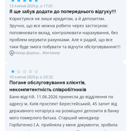
Вся інформація про депозит
13 липня 2026 р. о 17:01
Детальніше
Я ще забув додати до попереднього відгуку!!!
2 роки
13.5
%
5 000
-
40 000 000
₴
Ні
Користуюся не лише кредитом, а й депозитом.
1.5 року
13.5
%
5 000
-
40 000 000
₴
Так
Зручно, що все можна робити через застосунок:
поповнювати вклад, контролювати нарахування, без
1 рік
12.5
%
5 000
-
40 000 000
₴
Так
проблем керувати рахунками. Але я радий, що все
таки буде змога побувати та відчути обслуговування!!!
6 місяців
12.5
%
5 000
-
40 000 000
₴
Так
Назар Дорош
, Житомир
3 місяці
12
%
5 000
-
40 000 000
₴
Так
Вся інформація про депозит
10 липня 2026 р. о 20:32
Детальніше
Погане обслуговування клієнтів,
некомпетентність співробітників
Банк-відстій. 11.06.2026 принесла до відділення по
адресу м. Київ проспект Берестейський, 45 запит від
державного нотаріуса на розміщені депозити в банку
мого померлого батька. Старший менеджер
Горбатенко І.А. прийняла у мене документи, зробила