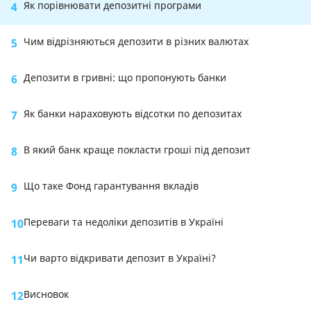
Як порівнювати депозитні програми
4
Чим відрізняються депозити в різних валютах
5
Депозити в гривні: що пропонують банки
6
Як банки нараховують відсотки по депозитах
7
В який банк краще покласти гроші під депозит
8
Що таке Фонд гарантування вкладів
9
Переваги та недоліки депозитів в Україні
10
Чи варто відкривати депозит в Україні?
11
Висновок
12