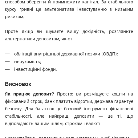
способом зберегти й примножити капітал. За стабільного
курсу гривні це альтернатива інвестуванню з низьким
ризиком.
Проте якщо ви шукаєте вищу дохідність, розгляньте
альтернативи депозитам, як-от:
облігації внутрішньої державної позики (ОВДП);
нерухомість;
інвестиційні фонди.
Висновок
Як працює депозит?
Просто: ви розміщуєте кошти на
фіксований строк, банк платить відсотки, держава гарантує
безпеку. Для багатьох це базовий інструмент фінансової
стабільності, але найкращі депозити — це ті, що
відповідають вашим цілям, строкам і валюті.