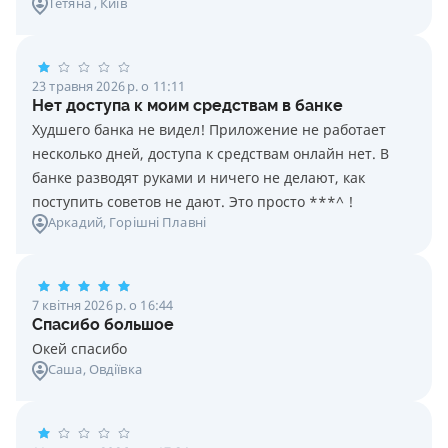
Тетяна
, Київ
23 травня 2026 р. о 11:11
Нет доступа к моим средствам в банке
Худшего банка не видел! Приложение не работает
несколько дней, доступа к средствам онлайн нет. В
банке разводят руками и ничего не делают, как
поступить советов не дают. Это просто ***^ !
Аркадий
, Горішні Плавні
7 квітня 2026 р. о 16:44
Спасибо большое
Окей спасибо
Саша
, Овдіївка