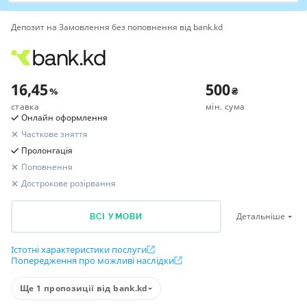
Дохід до сплати податків
4 284,93
₴
100 днів
17
%
1 000
-
50 000
₴
Ні
10
Депозит на Замовлення без поповнення від bank.kd
Умови
місяців
Вся інформація про депозит
Сума вкладу
14
%
+
1
%
річних від вкладу
50 000
-
50 000 000
₴
(від 304
Детальніше
1 000-50 000 ₴
до 334
Строк вкладу
днів)
16,45
500
3 місяці
%
₴
Показати ще
Група вкладників
ставка
мін. сума
Онлайн оформлення
для фізичних осіб
Вся інформація про депозит
Часткове зняття
Поповнення
Детальніше
Ні
Пролонгація
Виплата відсотків
Поповнення
Наприкінці строку
Дострокове розірвання
Необхідні документи
Паспорт, ІПН
Детальніше
ВСІ УМОВИ
Відсоткові ставки
Істотні характеристики послуги
Строк
Ставка
Сума
Поповненн
Попередження про можливі наслідки
3 місяці
17
%
1 000
-
50 000
₴
Ні
Ще 1 пропозиції від bank.kd
Розрахунок вашого прибутку