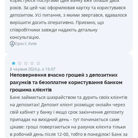
Користуюся послугами Ідея Банку вже більше двох
років. За цей час оформлював картку та користувався
депозитом. Усі питання, з якими звертався, вдавалося
вирішити досить оперативно. Приємно, що
співробітники завжди надають детальну
консультацію.
Орест
, Київ
8 червня 2026 р. о 16:07
Неповернення вчасно грошей з депозитних
рахунків та безоплатне користування банком
грошима клієнтів
Банк займається шахрайством та дурить своїх клієнтів
на депозитах! Депозит клієнт розміщує онлайн через
свій кабінет у банку і якщо срок закінчення депозиту
припадає на вихідний день - тут починається саме
цікаве: гроші повертаються на рахунок клієнта тільки
в робочий день після 12-00, тобто в понеділок! Банк за