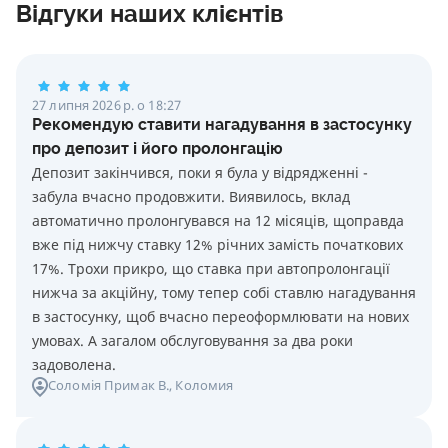
1.5 року
12
%
10 000
-
50 000 000
₴
Ні
Відгуки наших клієнтів
Сума вкладу
100 000
₴
Так
Строк вкладу
1.5 року
Виплата відсотків
1 рік
15.5
%
10 000
-
50 000 000
₴
Ні
Щомісяця, Капіталізація
Утримано податків
5 130
₴
Необхідні документи
Дохід до сплати податків
22 307,65
₴
6 місяців
15.5
%
10 000
-
50 000 000
₴
Ні
27 липня 2026 р. о 18:27
Паспорт, ІПН
Умови
Рекомендую ставити нагадування в застосунку
Відсоткові ставки
3 місяці
15
%
10 000
-
50 000 000
₴
Ні
Сума вкладу
про депозит і його пролонгацію
5 000-40 000 000 ₴
Строк
Ставка
Сума
Поповнення
Депозит закінчився, поки я була у відрядженні -
Вся інформація про депозит
Строк вкладу
Детальніше
забула вчасно продовжити. Виявилось, вклад
1.5 року
2 роки
10
%
1 000
-
50 000 000
₴
Так
автоматично пролонгувався на 12 місяців, щоправда
Група вкладників
вже під нижчу ставку 12% річних замість початкових
для фізичних осіб, для пенсіонерів
1.5 року
10
%
1 000
-
50 000 000
₴
Так
17%. Трохи прикро, що ставка при автопролонгації
Поповнення
нижча за акційну, тому тепер собі ставлю нагадування
Так
17 місяців
10
%
1 000
-
50 000 000
₴
Так
в застосунку, щоб вчасно переоформлювати на нових
Виплата відсотків
Щомісяця, Капіталізація
умовах. А загалом обслуговування за два роки
16 місяців
10
%
1 000
-
50 000 000
₴
Так
Необхідні документи
задоволена.
Паспорт, ІПН
Соломія Примак В.
, Коломия
15 місяців
10
%
1 000
-
50 000 000
₴
Так
Відсоткові ставки
Показати ще
Строк
Ставка
Сума
Поповнення