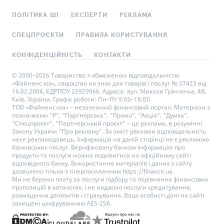
ПОЛІТИКА ШІ
ЕКСПЕРТИ
РЕКЛАМА
СПЕЦПРОЄКТИ
ПРАВИЛА КОРИСТУВАННЯ
КОНФІДЕНЦІЙНІСТЬ
КОНТАКТИ
© 2000–2026 Товариство з обмеженою відповідальністю
«Файненс.юа», свідоцтво на знак для товарів і послуг № 37423 від
16.02.2004, ЄДРПОУ 22929966. Адреса: вул. Миколи Грінченка, 4В,
Київ, Україна. Графік роботи: Пн–Пт 9:00–18:00.
ТОВ «Файненс.юа» – незалежний фінансовий портал. Матеріали з
позначками “Р”, “Партнерська”, “Промо”, “Акція”, “Думка”,
“Спецпроєкт”, “Партнерський проєкт” – це реклама, в розумінні
Закону України “Про рекламу”. За зміст реклами відповідальність
несе рекламодавець. Інформація на даній сторінці не є рекламою
банківських послуг. Верифіковану банком інформацію про
продукти та послуги можна подивитися на офіційному сайті
відповідного банку. Використання матеріалів і даних з сайту
дозволено тільки з гіперпосиланням https://finance.ua.
Ми не беремо плату за послуги підбору та порівняння фінансових
пропозицій в каталогах, і не надаємо послуги кредитування,
розміщення депозитів і страхування. Ваші особисті дані на сайті
захищені шифруванням AES-256.