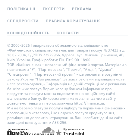
ПОЛІТИКА ШІ
ЕКСПЕРТИ
РЕКЛАМА
СПЕЦПРОЄКТИ
ПРАВИЛА КОРИСТУВАННЯ
КОНФІДЕНЦІЙНІСТЬ
КОНТАКТИ
© 2000–2026 Товариство з обмеженою відповідальністю
«Файненс.юа», свідоцтво на знак для товарів і послуг № 37423 від
16.02.2004, ЄДРПОУ 22929966. Адреса: вул. Миколи Грінченка, 4В,
Київ, Україна. Графік роботи: Пн–Пт 9:00–18:00.
ТОВ «Файненс.юа» – незалежний фінансовий портал. Матеріали з
позначками “Р”, “Партнерська”, “Промо”, “Акція”, “Думка”,
“Спецпроєкт”, “Партнерський проєкт” – це реклама, в розумінні
Закону України “Про рекламу”. За зміст реклами відповідальність
несе рекламодавець. Інформація на даній сторінці не є рекламою
банківських послуг. Верифіковану банком інформацію про
продукти та послуги можна подивитися на офіційному сайті
відповідного банку. Використання матеріалів і даних з сайту
дозволено тільки з гіперпосиланням https://finance.ua.
Ми не беремо плату за послуги підбору та порівняння фінансових
пропозицій в каталогах, і не надаємо послуги кредитування,
розміщення депозитів і страхування. Ваші особисті дані на сайті
захищені шифруванням AES-256.