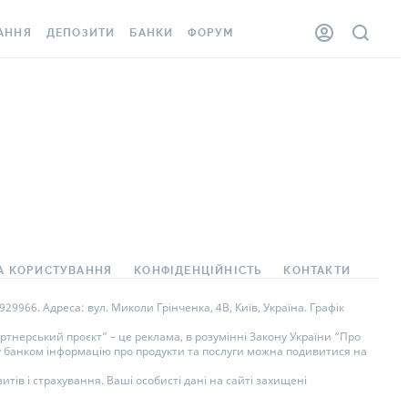
АННЯ
ДЕПОЗИТИ
БАНКИ
ФОРУМ
ЛКА
ВСІ ДЕПОЗИТИ
ВСІ БАНКИ
ННЯ ЖИТЛА ВІД
ДЕПОЗИТИ В USD
ВІДГУКИ ПРО БАНКИ
ШАХЕДІВ
ДЕПОЗИТИ В EUR
МІКРОФІНАНСОВІ
ОВКА ЗА КОРДОН
ОРГАНІЗАЦІЇ
БОНУС ДО ДЕПОЗИТІВ
ВІДГУКИ ПРО МФО
УМОВИ АКЦІЇ
АРТА
ПИТАННЯ ТА ВІДПОВІДІ
А КОРИСТУВАННЯ
КОНФІДЕНЦІЙНІСТЬ
КОНТАКТИ
НА ВІНЬЄТКА
ДЕПОЗИТНИЙ КАЛЬКУЛЯТОР
9966. Адреса: вул. Миколи Грінченка, 4В, Київ, Україна. Графік
СПІВРОБІТНИКІВ
ПУТІВНИКИ ПО
тнерський проєкт” – це реклама, в розумінні Закону України “Про
ну банком інформацію про продукти та послуги можна подивитися на
SISTANCE
ЗАОЩАДЖЕННЯМ
тів і страхування. Ваші особисті дані на сайті захищені
ННЯ ВІД
 ВИПАДКІВ